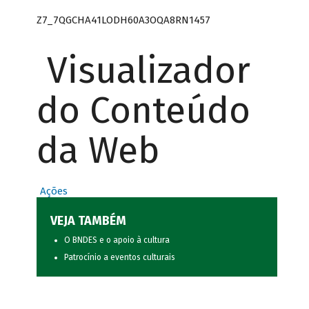
Z7_7QGCHA41LODH60A3OQA8RN1457
Visualizador
do Conteúdo
da Web
Ações
VEJA TAMBÉM
O BNDES e o apoio à cultura
Patrocínio a eventos culturais