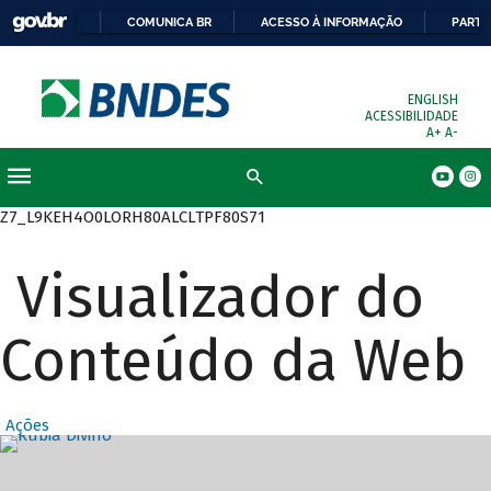
COMUNICA BR
ACESSO À INFORMAÇÃO
PARTI
ENGLISH
ACESSIBILIDADE
A+
A-
Busca
Z7_L9KEH4O0LORH80ALCLTPF80S71
Visualizador do
Conteúdo da Web
Ações
Destaques Prin