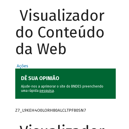
Visualizador
do Conteúdo
da Web
Ações
DÊ SUA OPINIÃO
Ajude-nos a aprimorar o site do BNDES preenchendo
uma rápida
pesquisa
.
Z7_L9KEH4O0LORH80ALCLTPF80SN7