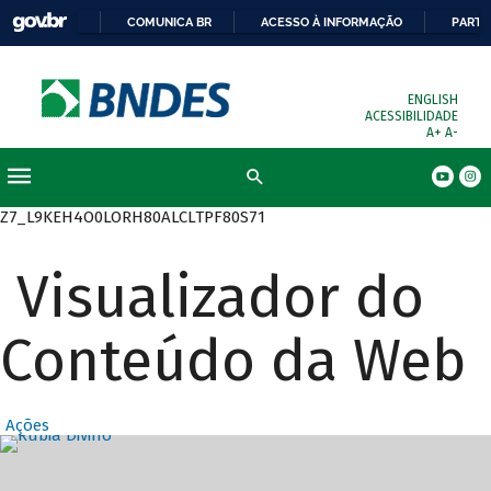
COMUNICA BR
ACESSO À INFORMAÇÃO
PARTI
ENGLISH
ACESSIBILIDADE
A+
A-
Busca
Z7_L9KEH4O0LORH80ALCLTPF80S71
Visualizador do
Conteúdo da Web
Ações
Destaques Prin