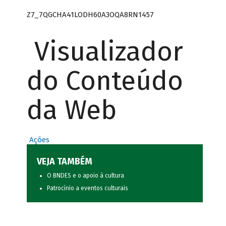
Z7_7QGCHA41LODH60A3OQA8RN1457
Visualizador
do Conteúdo
da Web
Ações
VEJA TAMBÉM
O BNDES e o apoio à cultura
Patrocínio a eventos culturais