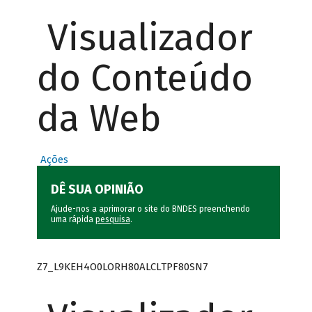
Visualizador
do Conteúdo
da Web
Ações
DÊ SUA OPINIÃO
Ajude-nos a aprimorar o site do BNDES preenchendo
uma rápida
pesquisa
.
Z7_L9KEH4O0LORH80ALCLTPF80SN7