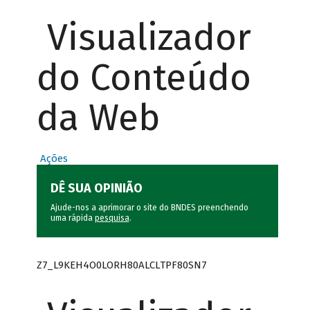
Visualizador
do Conteúdo
da Web
Ações
DÊ SUA OPINIÃO
Ajude-nos a aprimorar o site do BNDES preenchendo
uma rápida
pesquisa
.
Z7_L9KEH4O0LORH80ALCLTPF80SN7