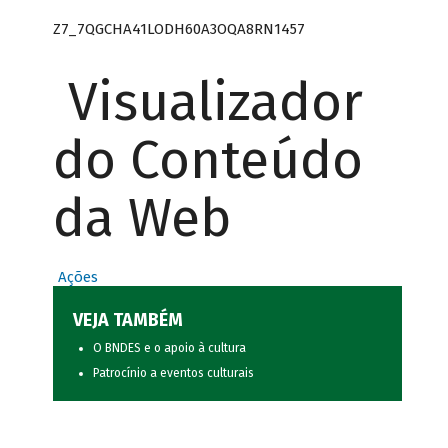
Z7_7QGCHA41LODH60A3OQA8RN1457
Visualizador
do Conteúdo
da Web
Ações
VEJA TAMBÉM
O BNDES e o apoio à cultura
Patrocínio a eventos culturais