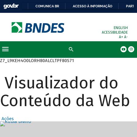
COMUNICA BR
ACESSO À INFORMAÇÃO
PARTI
ENGLISH
ACESSIBILIDADE
A+
A-
Busca
Z7_L9KEH4O0LORH80ALCLTPF80S71
Visualizador do
Conteúdo da Web
Ações
Destaques Prin