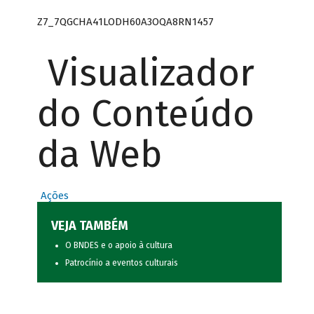
Z7_7QGCHA41LODH60A3OQA8RN1457
Visualizador
do Conteúdo
da Web
Ações
VEJA TAMBÉM
O BNDES e o apoio à cultura
Patrocínio a eventos culturais