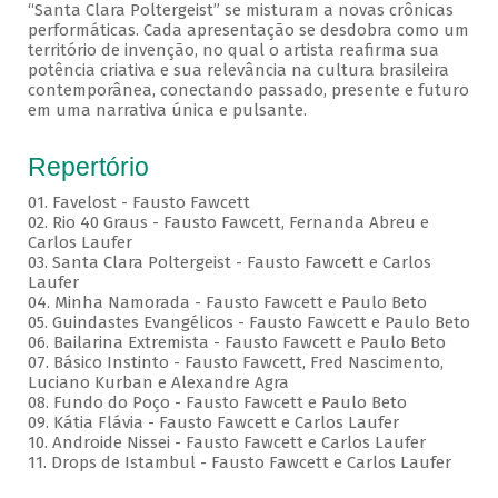
“Santa Clara Poltergeist” se misturam a novas crônicas
performáticas. Cada apresentação se desdobra como um
território de invenção, no qual o artista reafirma sua
potência criativa e sua relevância na cultura brasileira
contemporânea, conectando passado, presente e futuro
em uma narrativa única e pulsante.
Repertório
01. Favelost - Fausto Fawcett
02. Rio 40 Graus - Fausto Fawcett, Fernanda Abreu e
Carlos Laufer
03. Santa Clara Poltergeist - Fausto Fawcett e Carlos
Laufer
04. Minha Namorada - Fausto Fawcett e Paulo Beto
05. Guindastes Evangélicos - Fausto Fawcett e Paulo Beto
06. Bailarina Extremista - Fausto Fawcett e Paulo Beto
07. Básico Instinto - Fausto Fawcett, Fred Nascimento,
Luciano Kurban e Alexandre Agra
08. Fundo do Poço - Fausto Fawcett e Paulo Beto
09. Kátia Flávia - Fausto Fawcett e Carlos Laufer
10. Androide Nissei - Fausto Fawcett e Carlos Laufer
11. Drops de Istambul - Fausto Fawcett e Carlos Laufer