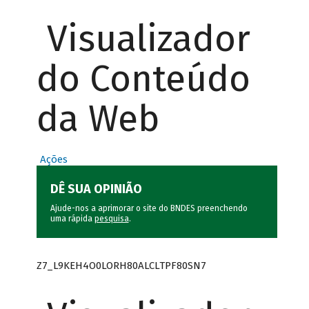
Visualizador
do Conteúdo
da Web
Ações
DÊ SUA OPINIÃO
Ajude-nos a aprimorar o site do BNDES preenchendo
uma rápida
pesquisa
.
Z7_L9KEH4O0LORH80ALCLTPF80SN7