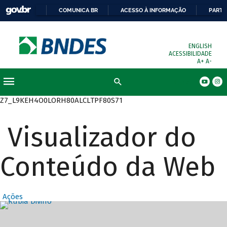
COMUNICA BR
ACESSO À INFORMAÇÃO
PARTI
ENGLISH
ACESSIBILIDADE
A+
A-
Busca
Z7_L9KEH4O0LORH80ALCLTPF80S71
Visualizador do
Conteúdo da Web
Ações
Destaques Prin