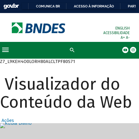
COMUNICA BR
ACESSO À INFORMAÇÃO
PARTI
ENGLISH
ACESSIBILIDADE
A+
A-
Busca
Z7_L9KEH4O0LORH80ALCLTPF80S71
Visualizador do
Conteúdo da Web
Ações
Destaques Prin