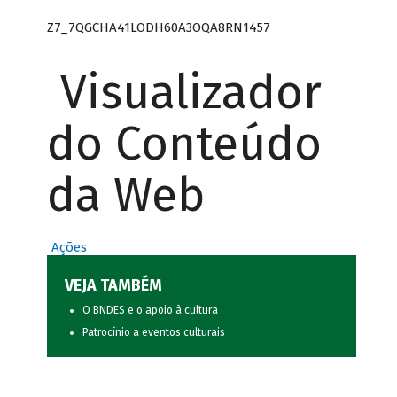
Z7_7QGCHA41LODH60A3OQA8RN1457
Visualizador
do Conteúdo
da Web
Ações
VEJA TAMBÉM
O BNDES e o apoio à cultura
Patrocínio a eventos culturais