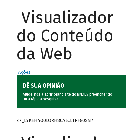
Visualizador
do Conteúdo
da Web
Ações
DÊ SUA OPINIÃO
Ajude-nos a aprimorar o site do BNDES preenchendo
uma rápida
pesquisa
.
Z7_L9KEH4O0LORH80ALCLTPF80SN7