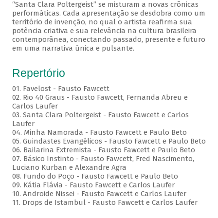
“Santa Clara Poltergeist” se misturam a novas crônicas
performáticas. Cada apresentação se desdobra como um
território de invenção, no qual o artista reafirma sua
potência criativa e sua relevância na cultura brasileira
contemporânea, conectando passado, presente e futuro
em uma narrativa única e pulsante.
Repertório
01. Favelost - Fausto Fawcett
02. Rio 40 Graus - Fausto Fawcett, Fernanda Abreu e
Carlos Laufer
03. Santa Clara Poltergeist - Fausto Fawcett e Carlos
Laufer
04. Minha Namorada - Fausto Fawcett e Paulo Beto
05. Guindastes Evangélicos - Fausto Fawcett e Paulo Beto
06. Bailarina Extremista - Fausto Fawcett e Paulo Beto
07. Básico Instinto - Fausto Fawcett, Fred Nascimento,
Luciano Kurban e Alexandre Agra
08. Fundo do Poço - Fausto Fawcett e Paulo Beto
09. Kátia Flávia - Fausto Fawcett e Carlos Laufer
10. Androide Nissei - Fausto Fawcett e Carlos Laufer
11. Drops de Istambul - Fausto Fawcett e Carlos Laufer