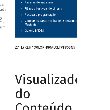
Reserva de ingressos
a e
Filmes e festivais de cinema
cada
Receba a programação
 O
Concursos para Escolha de Espetáculos
” e
Musicais
o um
Galeria BNDES
Z7_L9KEH4O0LORH80ALCLTPF80SN5
Visualizador
do
Conteúdo