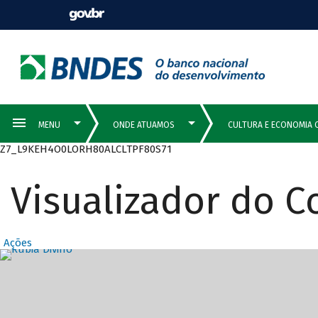
Z7_L9KEH4O0LORH80ALCLTPF80S71
Visualizador do 
Ações
Destaques Prin