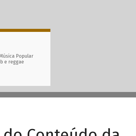
 Música Popular
ub e reggae
r do Conteúdo da