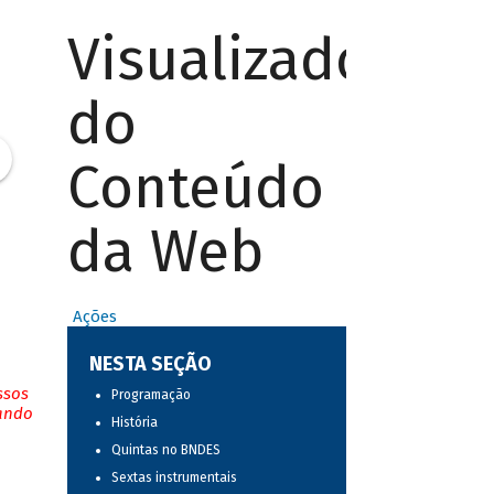
Visualizador
do
Conteúdo
da Web
Ações
NESTA SEÇÃO
ssos
Programação
tando
História
Quintas no BNDES
Sextas instrumentais