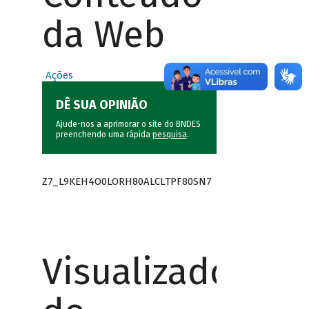
da Web
Ações
DÊ SUA OPINIÃO
Ajude-nos a aprimorar o site do BNDES
preenchendo uma rápida
pesquisa
.
Z7_L9KEH4O0LORH80ALCLTPF80SN7
Visualizador