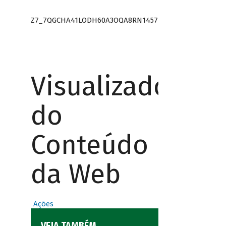
Z7_7QGCHA41LODH60A3OQA8RN1457
Visualizador
do
Conteúdo
da Web
Ações
VEJA TAMBÉM