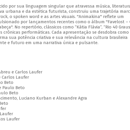
cido por sua linguagem singular que atravessa música, literatur
va urbana e da estética futurista, construiu uma trajetória mar
ock, o spoken word e as artes visuais. "Animakina" reflete um
pulsionado por lançamentos recentes como o álbum "Favelost –
ça". No repertório, clássicos como “Kátia Flávia”, “Rio 40 Graus
vas crônicas performáticas. Cada apresentação se desdobra com
irma sua potência criativa e sua relevância na cultura brasileira
te e futuro em uma narrativa única e pulsante.
Abreu e Carlos Laufer
e Carlos Laufer
lo Beto
e Paulo Beto
aulo Beto
Nascimento, Luciano Kurban e Alexandre Agra
Beto
ufer
 Laufer
los Laufer