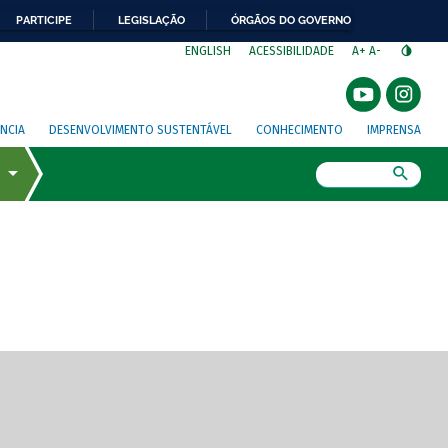
PARTICIPE
LEGISLAÇÃO
ÓRGÃOS DO GOVERNO
⁣
ENGLISH
ACESSIBILIDADE
A+
A-
NCIA
DESENVOLVIMENTO SUSTENTÁVEL
CONHECIMENTO
IMPRENSA
Busca
gem de tela