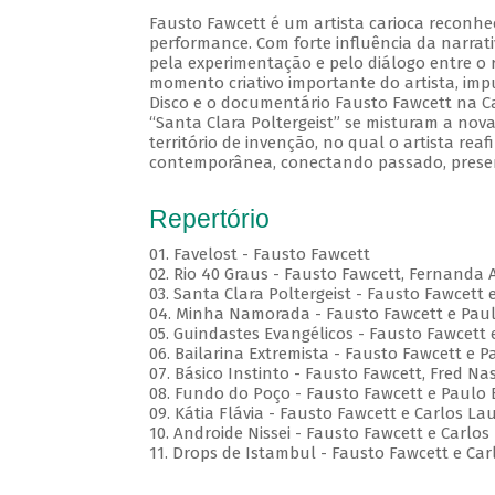
Fausto Fawcett é um artista carioca reconhe
performance. Com forte influência da narrati
pela experimentação e pelo diálogo entre o r
momento criativo importante do artista, im
Disco e o documentário Fausto Fawcett na Cabe
“Santa Clara Poltergeist” se misturam a no
território de invenção, no qual o artista reaf
contemporânea, conectando passado, presen
Repertório
01. Favelost - Fausto Fawcett
02. Rio 40 Graus - Fausto Fawcett, Fernanda 
03. Santa Clara Poltergeist - Fausto Fawcett 
04. Minha Namorada - Fausto Fawcett e Pau
05. Guindastes Evangélicos - Fausto Fawcett 
06. Bailarina Extremista - Fausto Fawcett e P
07. Básico Instinto - Fausto Fawcett, Fred 
08. Fundo do Poço - Fausto Fawcett e Paulo 
09. Kátia Flávia - Fausto Fawcett e Carlos La
10. Androide Nissei - Fausto Fawcett e Carlos
11. Drops de Istambul - Fausto Fawcett e Car