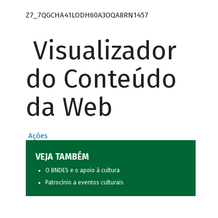
Z7_7QGCHA41LODH60A3OQA8RN1457
Visualizador
do Conteúdo
da Web
Ações
VEJA TAMBÉM
O BNDES e o apoio à cultura
Patrocínio a eventos culturais