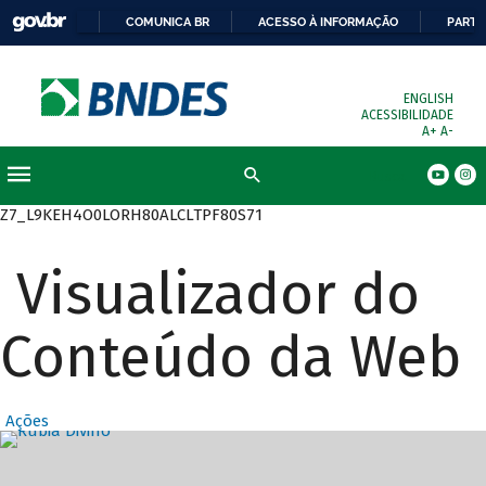
COMUNICA BR
ACESSO À INFORMAÇÃO
PARTI
ENGLISH
ACESSIBILIDADE
A+
A-
Busca
Z7_L9KEH4O0LORH80ALCLTPF80S71
Visualizador do
Conteúdo da Web
Ações
Destaques Prin