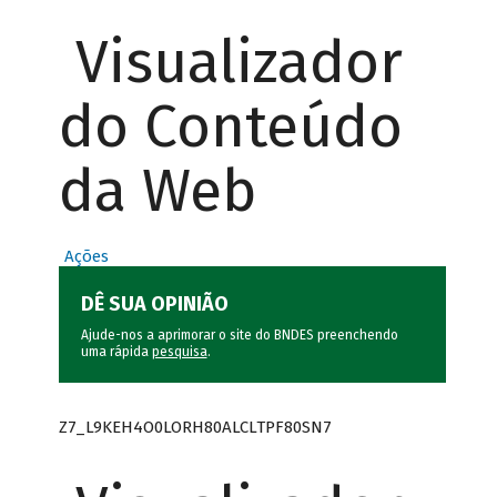
Visualizador
do Conteúdo
da Web
Ações
DÊ SUA OPINIÃO
Ajude-nos a aprimorar o site do BNDES preenchendo
uma rápida
pesquisa
.
Z7_L9KEH4O0LORH80ALCLTPF80SN7