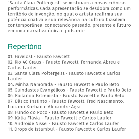
“Santa Clara Poltergeist” se misturam a novas crônicas
performáticas. Cada apresentação se desdobra como um
território de invenção, no qual o artista reafirma sua
potência criativa e sua relevância na cultura brasileira
contemporânea, conectando passado, presente e futuro
em uma narrativa única e pulsante.
Repertório
01. Favelost - Fausto Fawcett
02. Rio 40 Graus - Fausto Fawcett, Fernanda Abreu e
Carlos Laufer
03. Santa Clara Poltergeist - Fausto Fawcett e Carlos
Laufer
04. Minha Namorada - Fausto Fawcett e Paulo Beto
05. Guindastes Evangélicos - Fausto Fawcett e Paulo Beto
06. Bailarina Extremista - Fausto Fawcett e Paulo Beto
07. Básico Instinto - Fausto Fawcett, Fred Nascimento,
Luciano Kurban e Alexandre Agra
08. Fundo do Poço - Fausto Fawcett e Paulo Beto
09. Kátia Flávia - Fausto Fawcett e Carlos Laufer
10. Androide Nissei - Fausto Fawcett e Carlos Laufer
11. Drops de Istambul - Fausto Fawcett e Carlos Laufer