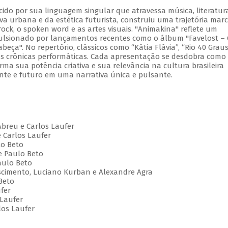
cido por sua linguagem singular que atravessa música, literatur
va urbana e da estética futurista, construiu uma trajetória mar
ock, o spoken word e as artes visuais. "Animakina" reflete um
pulsionado por lançamentos recentes como o álbum "Favelost –
ça". No repertório, clássicos como “Kátia Flávia”, “Rio 40 Graus
vas crônicas performáticas. Cada apresentação se desdobra com
irma sua potência criativa e sua relevância na cultura brasileira
te e futuro em uma narrativa única e pulsante.
Abreu e Carlos Laufer
e Carlos Laufer
lo Beto
e Paulo Beto
aulo Beto
Nascimento, Luciano Kurban e Alexandre Agra
Beto
ufer
 Laufer
los Laufer