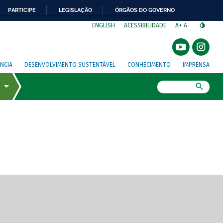
PARTICIPE
LEGISLAÇÃO
ÓRGÃOS DO GOVERNO
⁣
ENGLISH
ACESSIBILIDADE
A+
A-
NCIA
DESENVOLVIMENTO SUSTENTÁVEL
CONHECIMENTO
IMPRENSA
Busca
gem de tela