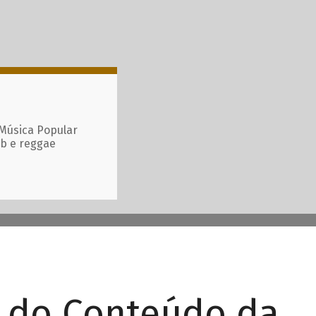
 Música Popular
ub e reggae
r do Conteúdo da