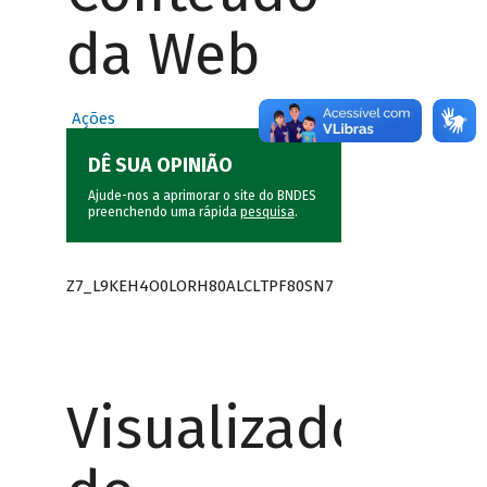
da Web
Ações
DÊ SUA OPINIÃO
Ajude-nos a aprimorar o site do BNDES
preenchendo uma rápida
pesquisa
.
Z7_L9KEH4O0LORH80ALCLTPF80SN7
Visualizador