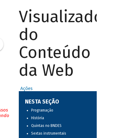
Visualizador
do
Conteúdo
da Web
Ações
NESTA SEÇÃO
ssos
Programação
tando
História
Quintas no BNDES
Sextas instrumentais