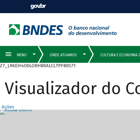
Z7_L9KEH4O0LORH80ALCLTPF80S71
Visualizador do 
Ações
Destaques Prin