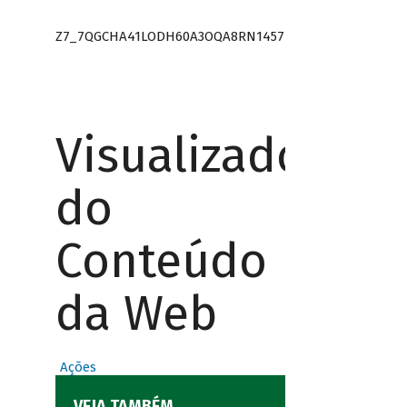
Z7_7QGCHA41LODH60A3OQA8RN1457
Visualizador
do
Conteúdo
da Web
Ações
VEJA TAMBÉM