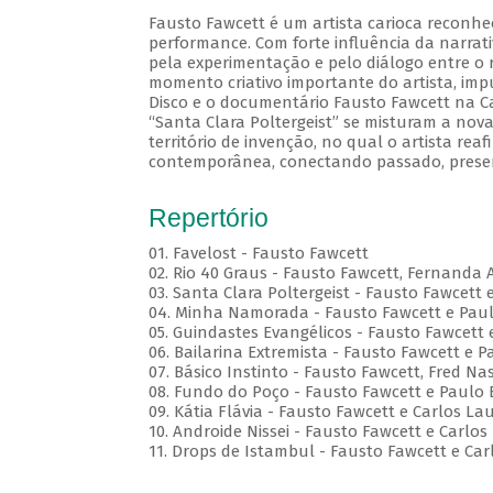
Fausto Fawcett é um artista carioca reconhe
performance. Com forte influência da narrati
pela experimentação e pelo diálogo entre o r
momento criativo importante do artista, im
Disco e o documentário Fausto Fawcett na Cabe
“Santa Clara Poltergeist” se misturam a no
território de invenção, no qual o artista reaf
contemporânea, conectando passado, presen
Repertório
01. Favelost - Fausto Fawcett
02. Rio 40 Graus - Fausto Fawcett, Fernanda 
03. Santa Clara Poltergeist - Fausto Fawcett 
04. Minha Namorada - Fausto Fawcett e Pau
05. Guindastes Evangélicos - Fausto Fawcett 
06. Bailarina Extremista - Fausto Fawcett e P
07. Básico Instinto - Fausto Fawcett, Fred 
08. Fundo do Poço - Fausto Fawcett e Paulo 
09. Kátia Flávia - Fausto Fawcett e Carlos La
10. Androide Nissei - Fausto Fawcett e Carlos
11. Drops de Istambul - Fausto Fawcett e Car