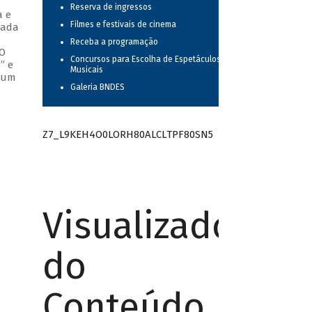
Reserva de ingressos
a e
Filmes e festivais de cinema
cada
Receba a programação
 O
Concursos para Escolha de Espetáculos
” e
Musicais
o um
Galeria BNDES
Z7_L9KEH4O0LORH80ALCLTPF80SN5
Visualizador
do
Conteúdo