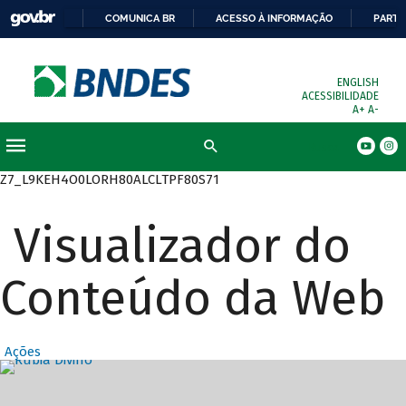
COMUNICA BR
ACESSO À INFORMAÇÃO
PARTI
ENGLISH
ACESSIBILIDADE
A+
A-
Busca
Z7_L9KEH4O0LORH80ALCLTPF80S71
Visualizador do
Conteúdo da Web
Ações
Destaques Prin