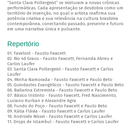
“Santa Clara Poltergeist” se misturam a novas crônicas
performáticas. Cada apresentação se desdobra como um
território de invenção, no qual o artista reafirma sua
potência criativa e sua relevância na cultura brasileira
contemporânea, conectando passado, presente e futuro
em uma narrativa única e pulsante.
Repertório
01. Favelost - Fausto Fawcett
02. Rio 40 Graus - Fausto Fawcett, Fernanda Abreu e
Carlos Laufer
03. Santa Clara Poltergeist - Fausto Fawcett e Carlos
Laufer
04. Minha Namorada - Fausto Fawcett e Paulo Beto
05. Guindastes Evangélicos - Fausto Fawcett e Paulo Beto
06. Bailarina Extremista - Fausto Fawcett e Paulo Beto
07. Básico Instinto - Fausto Fawcett, Fred Nascimento,
Luciano Kurban e Alexandre Agra
08. Fundo do Poço - Fausto Fawcett e Paulo Beto
09. Kátia Flávia - Fausto Fawcett e Carlos Laufer
10. Androide Nissei - Fausto Fawcett e Carlos Laufer
11. Drops de Istambul - Fausto Fawcett e Carlos Laufer