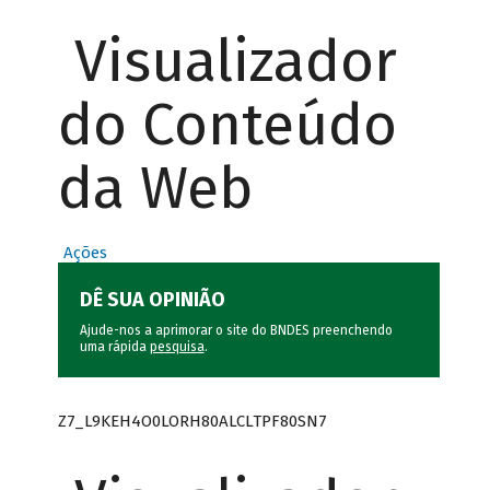
Visualizador
do Conteúdo
da Web
Ações
DÊ SUA OPINIÃO
Ajude-nos a aprimorar o site do BNDES preenchendo
uma rápida
pesquisa
.
Z7_L9KEH4O0LORH80ALCLTPF80SN7