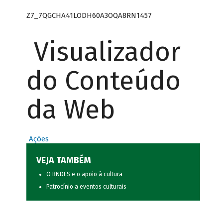
Z7_7QGCHA41LODH60A3OQA8RN1457
Visualizador
do Conteúdo
da Web
Ações
VEJA TAMBÉM
O BNDES e o apoio à cultura
Patrocínio a eventos culturais