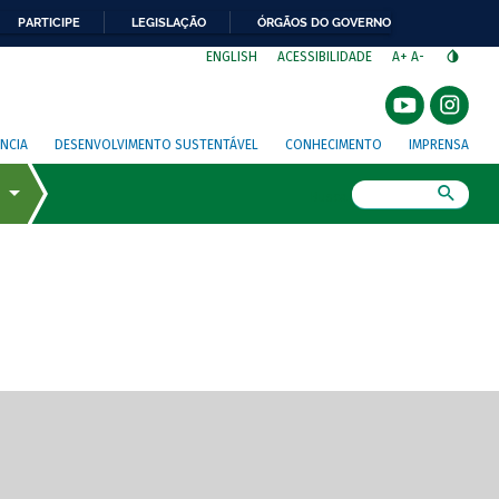
PARTICIPE
LEGISLAÇÃO
ÓRGÃOS DO GOVERNO
⁣
ENGLISH
ACESSIBILIDADE
A+
A-
NCIA
DESENVOLVIMENTO SUSTENTÁVEL
CONHECIMENTO
IMPRENSA
Busca
gem de tela