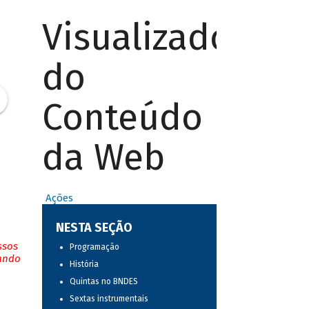
Visualizador
do
Conteúdo
da Web
Ações
NESTA SEÇÃO
ssos
Programação
tando
História
Quintas no BNDES
Sextas instrumentais