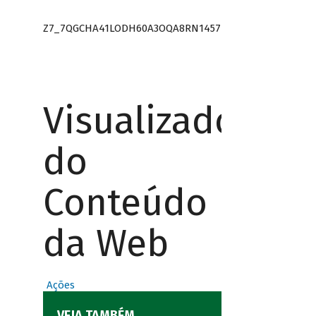
Z7_7QGCHA41LODH60A3OQA8RN1457
Visualizador
do
Conteúdo
da Web
Ações
VEJA TAMBÉM