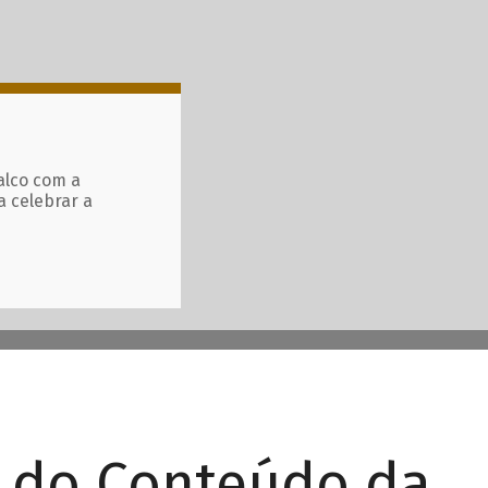
alco com a
a celebrar a
r do Conteúdo da