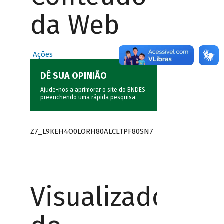
da Web
Ações
DÊ SUA OPINIÃO
Ajude-nos a aprimorar o site do BNDES
preenchendo uma rápida
pesquisa
.
Z7_L9KEH4O0LORH80ALCLTPF80SN7
Visualizador