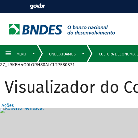
Z7_L9KEH4O0LORH80ALCLTPF80S71
Visualizador do 
Ações
Destaques Prin