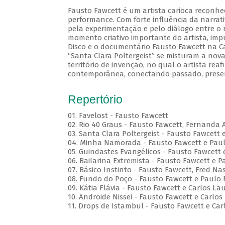
Fausto Fawcett é um artista carioca reconhe
performance. Com forte influência da narrati
pela experimentação e pelo diálogo entre o r
momento criativo importante do artista, im
Disco e o documentário Fausto Fawcett na Cabe
“Santa Clara Poltergeist” se misturam a no
território de invenção, no qual o artista reaf
contemporânea, conectando passado, presen
Repertório
01. Favelost - Fausto Fawcett
02. Rio 40 Graus - Fausto Fawcett, Fernanda 
03. Santa Clara Poltergeist - Fausto Fawcett 
04. Minha Namorada - Fausto Fawcett e Pau
05. Guindastes Evangélicos - Fausto Fawcett 
06. Bailarina Extremista - Fausto Fawcett e P
07. Básico Instinto - Fausto Fawcett, Fred 
08. Fundo do Poço - Fausto Fawcett e Paulo 
09. Kátia Flávia - Fausto Fawcett e Carlos La
10. Androide Nissei - Fausto Fawcett e Carlos
11. Drops de Istambul - Fausto Fawcett e Car