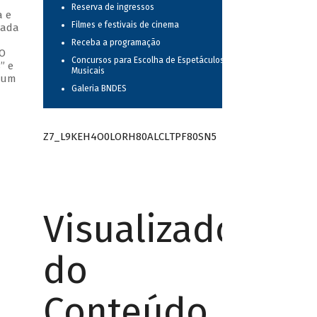
Reserva de ingressos
a e
Filmes e festivais de cinema
cada
Receba a programação
 O
Concursos para Escolha de Espetáculos
” e
Musicais
o um
Galeria BNDES
Z7_L9KEH4O0LORH80ALCLTPF80SN5
Visualizador
do
Conteúdo