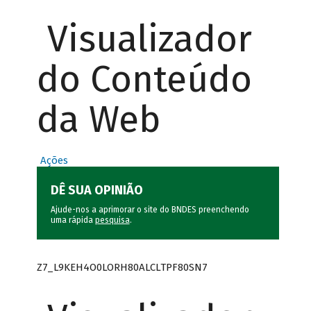
Visualizador
do Conteúdo
da Web
Ações
DÊ SUA OPINIÃO
Ajude-nos a aprimorar o site do BNDES preenchendo
uma rápida
pesquisa
.
Z7_L9KEH4O0LORH80ALCLTPF80SN7