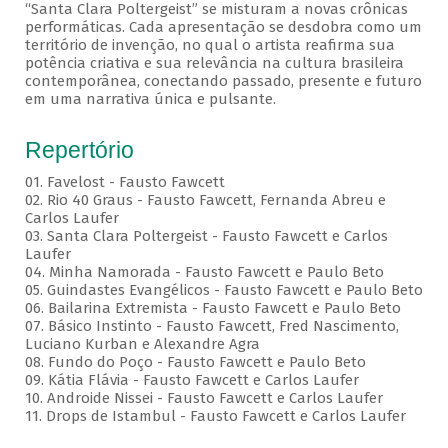
“Santa Clara Poltergeist” se misturam a novas crônicas
performáticas. Cada apresentação se desdobra como um
território de invenção, no qual o artista reafirma sua
potência criativa e sua relevância na cultura brasileira
contemporânea, conectando passado, presente e futuro
em uma narrativa única e pulsante.
Repertório
01. Favelost - Fausto Fawcett
02. Rio 40 Graus - Fausto Fawcett, Fernanda Abreu e
Carlos Laufer
03. Santa Clara Poltergeist - Fausto Fawcett e Carlos
Laufer
04. Minha Namorada - Fausto Fawcett e Paulo Beto
05. Guindastes Evangélicos - Fausto Fawcett e Paulo Beto
06. Bailarina Extremista - Fausto Fawcett e Paulo Beto
07. Básico Instinto - Fausto Fawcett, Fred Nascimento,
Luciano Kurban e Alexandre Agra
08. Fundo do Poço - Fausto Fawcett e Paulo Beto
09. Kátia Flávia - Fausto Fawcett e Carlos Laufer
10. Androide Nissei - Fausto Fawcett e Carlos Laufer
11. Drops de Istambul - Fausto Fawcett e Carlos Laufer