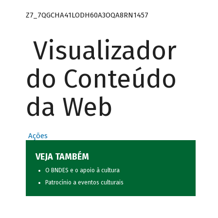
Z7_7QGCHA41LODH60A3OQA8RN1457
Visualizador
do Conteúdo
da Web
Ações
VEJA TAMBÉM
O BNDES e o apoio à cultura
Patrocínio a eventos culturais