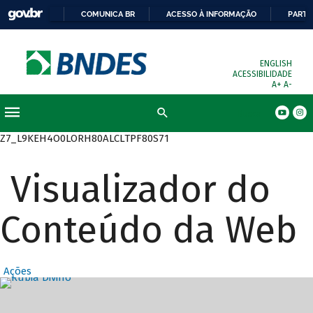
COMUNICA BR
ACESSO À INFORMAÇÃO
PARTI
ENGLISH
ACESSIBILIDADE
A+
A-
Busca
Z7_L9KEH4O0LORH80ALCLTPF80S71
Visualizador do
Conteúdo da Web
Ações
Destaques Prin