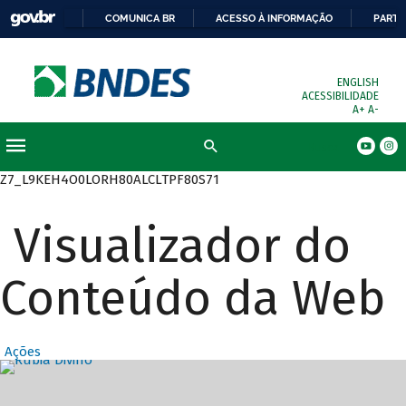
COMUNICA BR
ACESSO À INFORMAÇÃO
PARTI
ENGLISH
ACESSIBILIDADE
A+
A-
Busca
Z7_L9KEH4O0LORH80ALCLTPF80S71
Visualizador do
Conteúdo da Web
Ações
Destaques Prin