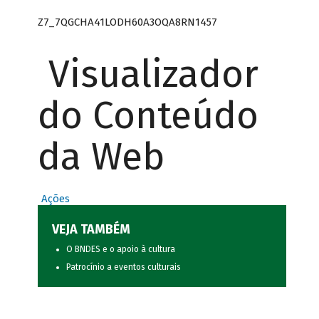
Z7_7QGCHA41LODH60A3OQA8RN1457
Visualizador
do Conteúdo
da Web
Ações
VEJA TAMBÉM
O BNDES e o apoio à cultura
Patrocínio a eventos culturais