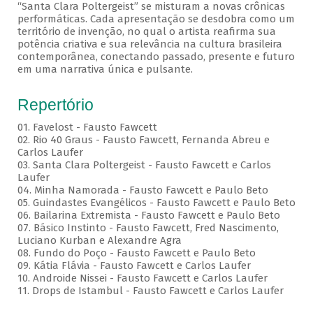
“Santa Clara Poltergeist” se misturam a novas crônicas
performáticas. Cada apresentação se desdobra como um
território de invenção, no qual o artista reafirma sua
potência criativa e sua relevância na cultura brasileira
contemporânea, conectando passado, presente e futuro
em uma narrativa única e pulsante.
Repertório
01. Favelost - Fausto Fawcett
02. Rio 40 Graus - Fausto Fawcett, Fernanda Abreu e
Carlos Laufer
03. Santa Clara Poltergeist - Fausto Fawcett e Carlos
Laufer
04. Minha Namorada - Fausto Fawcett e Paulo Beto
05. Guindastes Evangélicos - Fausto Fawcett e Paulo Beto
06. Bailarina Extremista - Fausto Fawcett e Paulo Beto
07. Básico Instinto - Fausto Fawcett, Fred Nascimento,
Luciano Kurban e Alexandre Agra
08. Fundo do Poço - Fausto Fawcett e Paulo Beto
09. Kátia Flávia - Fausto Fawcett e Carlos Laufer
10. Androide Nissei - Fausto Fawcett e Carlos Laufer
11. Drops de Istambul - Fausto Fawcett e Carlos Laufer