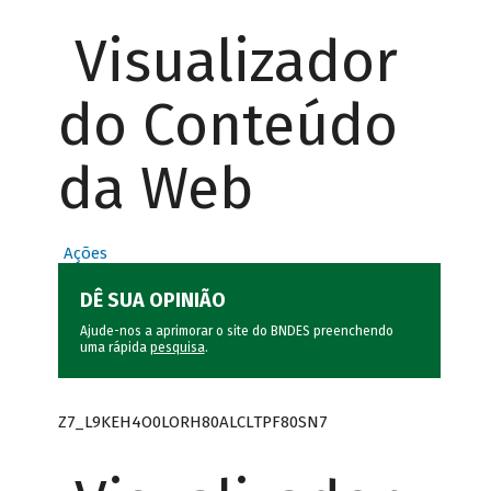
Visualizador
do Conteúdo
da Web
Ações
DÊ SUA OPINIÃO
Ajude-nos a aprimorar o site do BNDES preenchendo
uma rápida
pesquisa
.
Z7_L9KEH4O0LORH80ALCLTPF80SN7