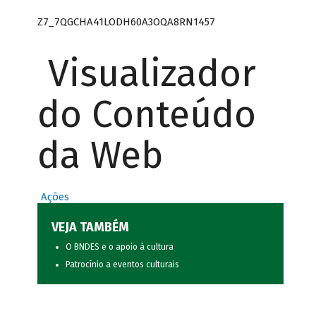
Z7_7QGCHA41LODH60A3OQA8RN1457
Visualizador
do Conteúdo
da Web
Ações
VEJA TAMBÉM
O BNDES e o apoio à cultura
Patrocínio a eventos culturais