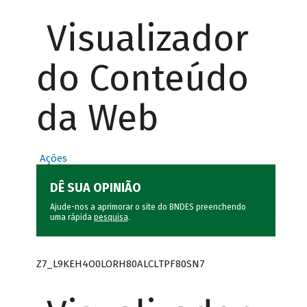
Visualizador
do Conteúdo
da Web
Ações
DÊ SUA OPINIÃO
Ajude-nos a aprimorar o site do BNDES preenchendo
uma rápida
pesquisa
.
Z7_L9KEH4O0LORH80ALCLTPF80SN7