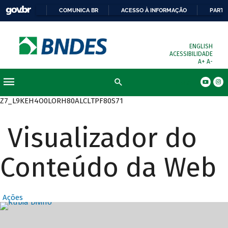
COMUNICA BR
ACESSO À INFORMAÇÃO
PARTI
ENGLISH
ACESSIBILIDADE
A+
A-
Busca
Z7_L9KEH4O0LORH80ALCLTPF80S71
Visualizador do
Conteúdo da Web
Ações
Destaques Prin