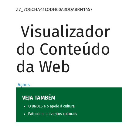
Z7_7QGCHA41LODH60A3OQA8RN1457
Visualizador
do Conteúdo
da Web
Ações
VEJA TAMBÉM
O BNDES e o apoio à cultura
Patrocínio a eventos culturais