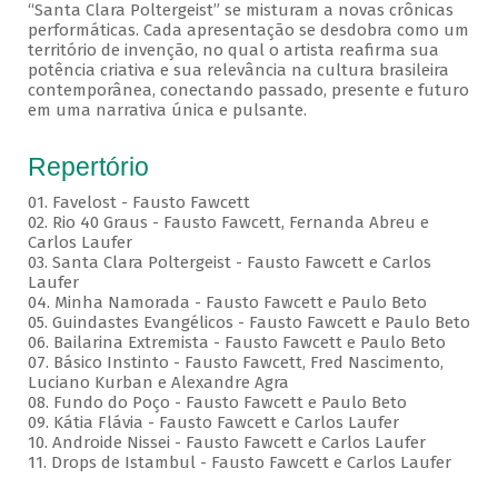
“Santa Clara Poltergeist” se misturam a novas crônicas
performáticas. Cada apresentação se desdobra como um
território de invenção, no qual o artista reafirma sua
potência criativa e sua relevância na cultura brasileira
contemporânea, conectando passado, presente e futuro
em uma narrativa única e pulsante.
Repertório
01. Favelost - Fausto Fawcett
02. Rio 40 Graus - Fausto Fawcett, Fernanda Abreu e
Carlos Laufer
03. Santa Clara Poltergeist - Fausto Fawcett e Carlos
Laufer
04. Minha Namorada - Fausto Fawcett e Paulo Beto
05. Guindastes Evangélicos - Fausto Fawcett e Paulo Beto
06. Bailarina Extremista - Fausto Fawcett e Paulo Beto
07. Básico Instinto - Fausto Fawcett, Fred Nascimento,
Luciano Kurban e Alexandre Agra
08. Fundo do Poço - Fausto Fawcett e Paulo Beto
09. Kátia Flávia - Fausto Fawcett e Carlos Laufer
10. Androide Nissei - Fausto Fawcett e Carlos Laufer
11. Drops de Istambul - Fausto Fawcett e Carlos Laufer