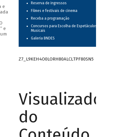
Reserva de ingressos
a e
Filmes e festivais de cinema
cada
Receba a programação
 O
Concursos para Escolha de Espetáculos
” e
Musicais
o um
Galeria BNDES
Z7_L9KEH4O0LORH80ALCLTPF80SN5
Visualizador
do
Conteúdo