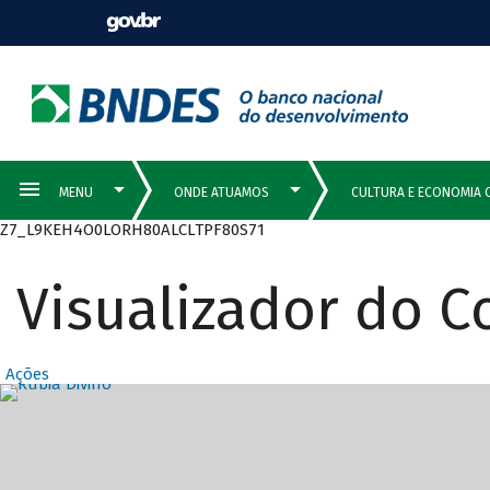
Z7_L9KEH4O0LORH80ALCLTPF80S71
Visualizador do 
Ações
Destaques Prin