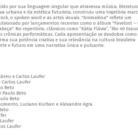
cido por sua linguagem singular que atravessa música, literatur
va urbana e da estética futurista, construiu uma trajetória mar
ock, o spoken word e as artes visuais. "Animakina" reflete um
pulsionado por lançamentos recentes como o álbum "Favelost –
ça". No repertório, clássicos como “Kátia Flávia”, “Rio 40 Graus
vas crônicas performáticas. Cada apresentação se desdobra com
irma sua potência criativa e sua relevância na cultura brasileira
te e futuro em uma narrativa única e pulsante.
Abreu e Carlos Laufer
e Carlos Laufer
lo Beto
e Paulo Beto
aulo Beto
Nascimento, Luciano Kurban e Alexandre Agra
Beto
ufer
 Laufer
los Laufer