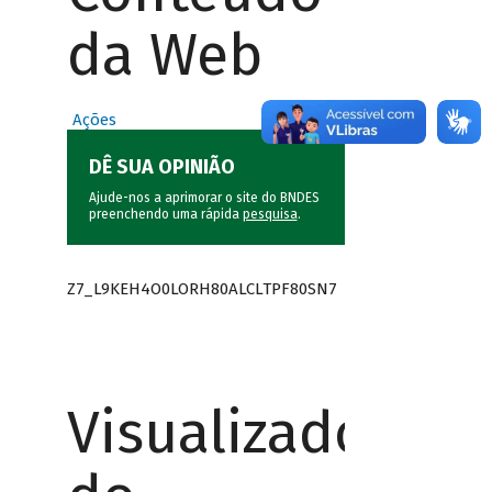
da Web
Ações
DÊ SUA OPINIÃO
Ajude-nos a aprimorar o site do BNDES
preenchendo uma rápida
pesquisa
.
Z7_L9KEH4O0LORH80ALCLTPF80SN7
Visualizador