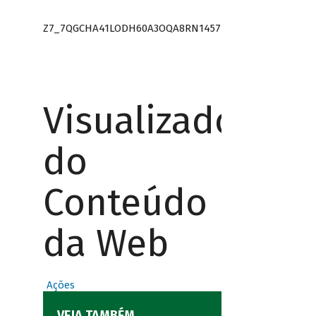
Z7_7QGCHA41LODH60A3OQA8RN1457
Visualizador
do
Conteúdo
da Web
Ações
VEJA TAMBÉM