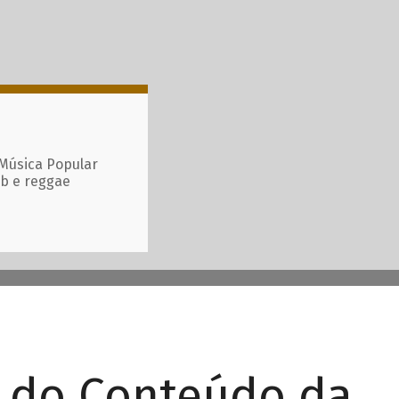
 Música Popular
ub e reggae
r do Conteúdo da