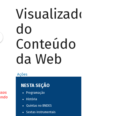
Visualizador
do
Conteúdo
da Web
Ações
NESTA SEÇÃO
ssos
Programação
tando
História
Quintas no BNDES
Sextas instrumentais