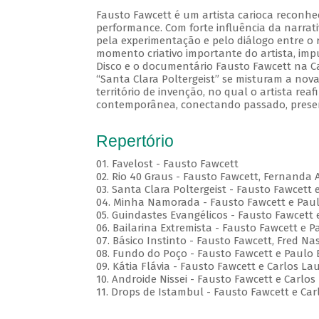
Fausto Fawcett é um artista carioca reconhe
performance. Com forte influência da narrati
pela experimentação e pelo diálogo entre o r
momento criativo importante do artista, im
Disco e o documentário Fausto Fawcett na Cabe
“Santa Clara Poltergeist” se misturam a no
território de invenção, no qual o artista reaf
contemporânea, conectando passado, presen
Repertório
01. Favelost - Fausto Fawcett
02. Rio 40 Graus - Fausto Fawcett, Fernanda 
03. Santa Clara Poltergeist - Fausto Fawcett 
04. Minha Namorada - Fausto Fawcett e Pau
05. Guindastes Evangélicos - Fausto Fawcett 
06. Bailarina Extremista - Fausto Fawcett e P
07. Básico Instinto - Fausto Fawcett, Fred 
08. Fundo do Poço - Fausto Fawcett e Paulo 
09. Kátia Flávia - Fausto Fawcett e Carlos La
10. Androide Nissei - Fausto Fawcett e Carlos
11. Drops de Istambul - Fausto Fawcett e Car