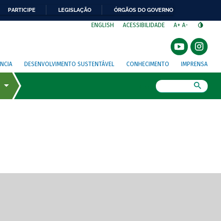
PARTICIPE
LEGISLAÇÃO
ÓRGÃOS DO GOVERNO
⁣
ENGLISH
ACESSIBILIDADE
A+
A-
NCIA
DESENVOLVIMENTO SUSTENTÁVEL
CONHECIMENTO
IMPRENSA
Busca
gem de tela