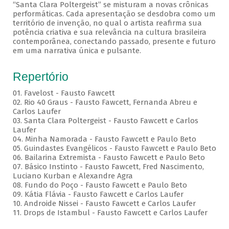
“Santa Clara Poltergeist” se misturam a novas crônicas
performáticas. Cada apresentação se desdobra como um
território de invenção, no qual o artista reafirma sua
potência criativa e sua relevância na cultura brasileira
contemporânea, conectando passado, presente e futuro
em uma narrativa única e pulsante.
Repertório
01. Favelost - Fausto Fawcett
02. Rio 40 Graus - Fausto Fawcett, Fernanda Abreu e
Carlos Laufer
03. Santa Clara Poltergeist - Fausto Fawcett e Carlos
Laufer
04. Minha Namorada - Fausto Fawcett e Paulo Beto
05. Guindastes Evangélicos - Fausto Fawcett e Paulo Beto
06. Bailarina Extremista - Fausto Fawcett e Paulo Beto
07. Básico Instinto - Fausto Fawcett, Fred Nascimento,
Luciano Kurban e Alexandre Agra
08. Fundo do Poço - Fausto Fawcett e Paulo Beto
09. Kátia Flávia - Fausto Fawcett e Carlos Laufer
10. Androide Nissei - Fausto Fawcett e Carlos Laufer
11. Drops de Istambul - Fausto Fawcett e Carlos Laufer