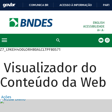
COMUNICA BR
ACESSO À INFORMAÇÃO
PARTI
ENGLISH
ACESSIBILIDADE
A+
A-
Busca
Z7_L9KEH4O0LORH80ALCLTPF80S71
Visualizador do
Conteúdo da Web
Ações
Destaques Prin