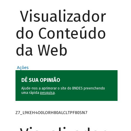
Visualizador
do Conteúdo
da Web
Ações
DÊ SUA OPINIÃO
Ajude-nos a aprimorar o site do BNDES preenchendo
uma rápida
pesquisa
.
Z7_L9KEH4O0LORH80ALCLTPF80SN7