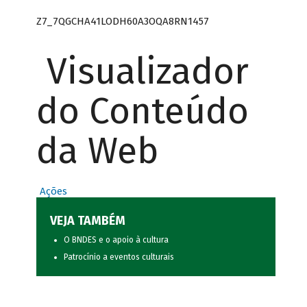
Z7_7QGCHA41LODH60A3OQA8RN1457
Visualizador
do Conteúdo
da Web
Ações
VEJA TAMBÉM
O BNDES e o apoio à cultura
Patrocínio a eventos culturais