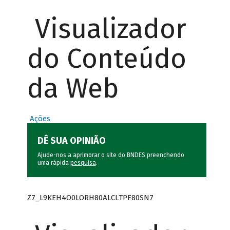
Visualizador
do Conteúdo
da Web
Ações
DÊ SUA OPINIÃO
Ajude-nos a aprimorar o site do BNDES preenchendo
uma rápida
pesquisa
.
Z7_L9KEH4O0LORH80ALCLTPF80SN7