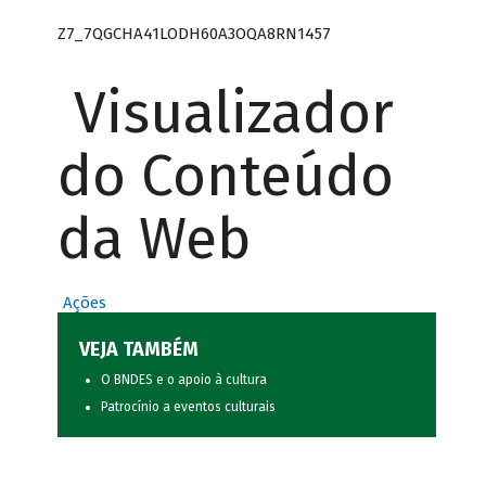
Z7_7QGCHA41LODH60A3OQA8RN1457
Visualizador
do Conteúdo
da Web
Ações
VEJA TAMBÉM
O BNDES e o apoio à cultura
Patrocínio a eventos culturais