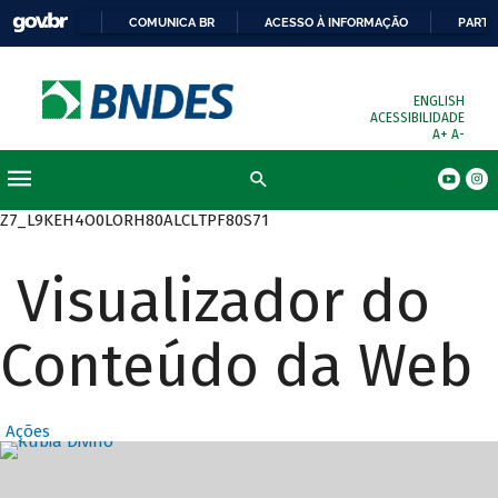
COMUNICA BR
ACESSO À INFORMAÇÃO
PARTI
ENGLISH
ACESSIBILIDADE
A+
A-
Busca
Z7_L9KEH4O0LORH80ALCLTPF80S71
Visualizador do
Conteúdo da Web
Ações
Destaques Prin