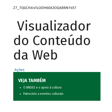
Z7_7QGCHA41LODH60A3OQA8RN1457
Visualizador
do Conteúdo
da Web
Ações
VEJA TAMBÉM
O BNDES e o apoio à cultura
Patrocínio a eventos culturais