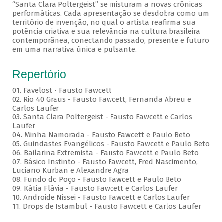
“Santa Clara Poltergeist” se misturam a novas crônicas
performáticas. Cada apresentação se desdobra como um
território de invenção, no qual o artista reafirma sua
potência criativa e sua relevância na cultura brasileira
contemporânea, conectando passado, presente e futuro
em uma narrativa única e pulsante.
Repertório
01. Favelost - Fausto Fawcett
02. Rio 40 Graus - Fausto Fawcett, Fernanda Abreu e
Carlos Laufer
03. Santa Clara Poltergeist - Fausto Fawcett e Carlos
Laufer
04. Minha Namorada - Fausto Fawcett e Paulo Beto
05. Guindastes Evangélicos - Fausto Fawcett e Paulo Beto
06. Bailarina Extremista - Fausto Fawcett e Paulo Beto
07. Básico Instinto - Fausto Fawcett, Fred Nascimento,
Luciano Kurban e Alexandre Agra
08. Fundo do Poço - Fausto Fawcett e Paulo Beto
09. Kátia Flávia - Fausto Fawcett e Carlos Laufer
10. Androide Nissei - Fausto Fawcett e Carlos Laufer
11. Drops de Istambul - Fausto Fawcett e Carlos Laufer