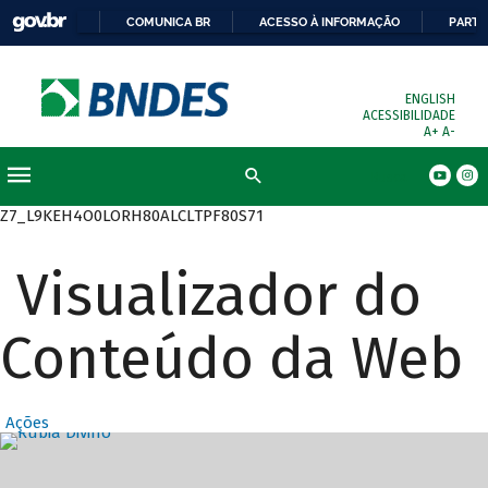
COMUNICA BR
ACESSO À INFORMAÇÃO
PARTI
ENGLISH
ACESSIBILIDADE
A+
A-
Busca
Z7_L9KEH4O0LORH80ALCLTPF80S71
Visualizador do
Conteúdo da Web
Ações
Destaques Prin