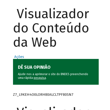
Visualizador
do Conteúdo
da Web
Ações
DÊ SUA OPINIÃO
Ajude-nos a aprimorar o site do BNDES preenchendo
uma rápida
pesquisa
.
Z7_L9KEH4O0LORH80ALCLTPF80SN7