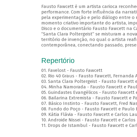
Fausto Fawcett é um artista carioca reconhe
performance. Com forte influência da narrati
pela experimentação e pelo diálogo entre o r
momento criativo importante do artista, im
Disco e o documentário Fausto Fawcett na Cabe
“Santa Clara Poltergeist” se misturam a no
território de invenção, no qual o artista reaf
contemporânea, conectando passado, presen
Repertório
01. Favelost - Fausto Fawcett
02. Rio 40 Graus - Fausto Fawcett, Fernanda 
03. Santa Clara Poltergeist - Fausto Fawcett 
04. Minha Namorada - Fausto Fawcett e Pau
05. Guindastes Evangélicos - Fausto Fawcett 
06. Bailarina Extremista - Fausto Fawcett e P
07. Básico Instinto - Fausto Fawcett, Fred 
08. Fundo do Poço - Fausto Fawcett e Paulo 
09. Kátia Flávia - Fausto Fawcett e Carlos La
10. Androide Nissei - Fausto Fawcett e Carlos
11. Drops de Istambul - Fausto Fawcett e Car