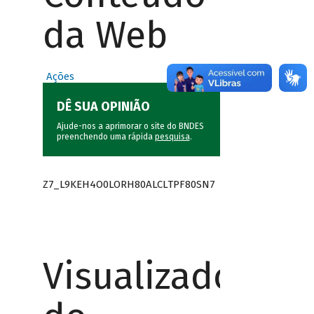
da Web
Ações
DÊ SUA OPINIÃO
Ajude-nos a aprimorar o site do BNDES
preenchendo uma rápida
pesquisa
.
Z7_L9KEH4O0LORH80ALCLTPF80SN7
Visualizador