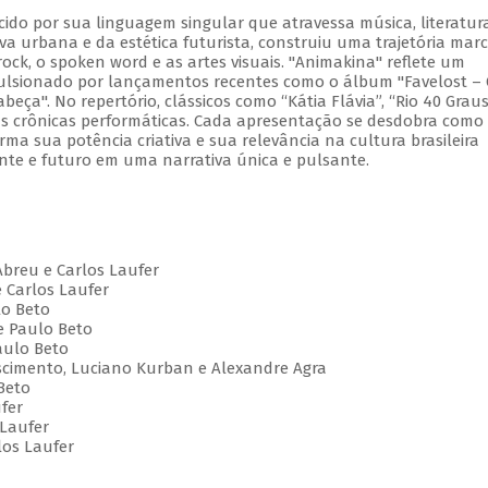
cido por sua linguagem singular que atravessa música, literatur
va urbana e da estética futurista, construiu uma trajetória mar
ock, o spoken word e as artes visuais. "Animakina" reflete um
pulsionado por lançamentos recentes como o álbum "Favelost –
ça". No repertório, clássicos como “Kátia Flávia”, “Rio 40 Graus
vas crônicas performáticas. Cada apresentação se desdobra com
irma sua potência criativa e sua relevância na cultura brasileira
te e futuro em uma narrativa única e pulsante.
Abreu e Carlos Laufer
e Carlos Laufer
lo Beto
e Paulo Beto
aulo Beto
Nascimento, Luciano Kurban e Alexandre Agra
Beto
ufer
 Laufer
los Laufer