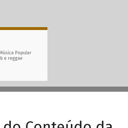
 Música Popular
ub e reggae
r do Conteúdo da