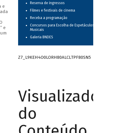
Reserva de ingressos
a e
Filmes e festivais de cinema
cada
Receba a programação
 O
Concursos para Escolha de Espetáculos
” e
Musicais
o um
Galeria BNDES
Z7_L9KEH4O0LORH80ALCLTPF80SN5
Visualizador
do
Conteúdo