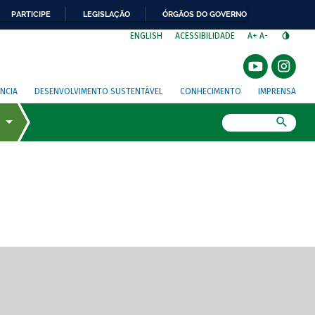
PARTICIPE
LEGISLAÇÃO
ÓRGÃOS DO GOVERNO
⁣
ENGLISH
ACESSIBILIDADE
A+
A-
NCIA
DESENVOLVIMENTO SUSTENTÁVEL
CONHECIMENTO
IMPRENSA
Busca
gem de tela