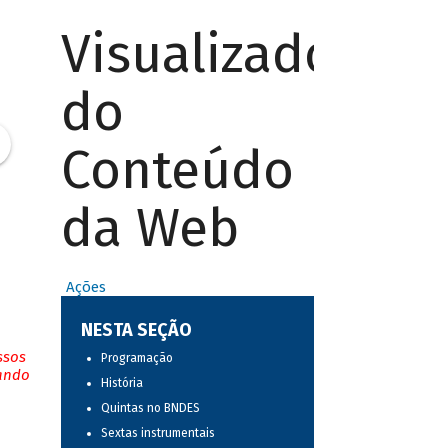
Visualizador
do
Conteúdo
da Web
Ações
NESTA SEÇÃO
ssos
Programação
tando
História
Quintas no BNDES
Sextas instrumentais