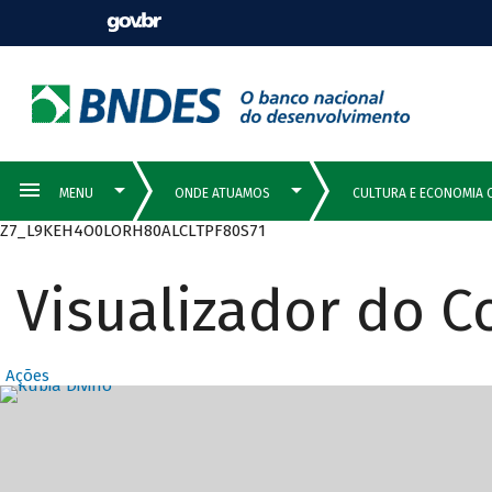
Z7_L9KEH4O0LORH80ALCLTPF80S71
Visualizador do 
Ações
Destaques Prin