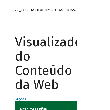
Z7_7QGCHA41LODH60A3OQA8RN1457
Visualizador
do
Conteúdo
da Web
Ações
VEJA TAMBÉM