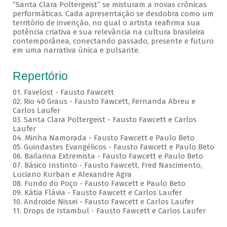
“Santa Clara Poltergeist” se misturam a novas crônicas
performáticas. Cada apresentação se desdobra como um
território de invenção, no qual o artista reafirma sua
potência criativa e sua relevância na cultura brasileira
contemporânea, conectando passado, presente e futuro
em uma narrativa única e pulsante.
Repertório
01. Favelost - Fausto Fawcett
02. Rio 40 Graus - Fausto Fawcett, Fernanda Abreu e
Carlos Laufer
03. Santa Clara Poltergeist - Fausto Fawcett e Carlos
Laufer
04. Minha Namorada - Fausto Fawcett e Paulo Beto
05. Guindastes Evangélicos - Fausto Fawcett e Paulo Beto
06. Bailarina Extremista - Fausto Fawcett e Paulo Beto
07. Básico Instinto - Fausto Fawcett, Fred Nascimento,
Luciano Kurban e Alexandre Agra
08. Fundo do Poço - Fausto Fawcett e Paulo Beto
09. Kátia Flávia - Fausto Fawcett e Carlos Laufer
10. Androide Nissei - Fausto Fawcett e Carlos Laufer
11. Drops de Istambul - Fausto Fawcett e Carlos Laufer