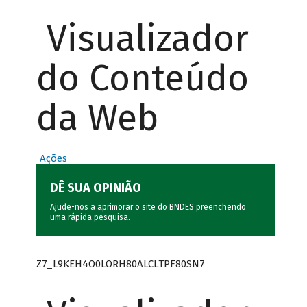
Visualizador
do Conteúdo
da Web
Ações
DÊ SUA OPINIÃO
Ajude-nos a aprimorar o site do BNDES preenchendo
uma rápida
pesquisa
.
Z7_L9KEH4O0LORH80ALCLTPF80SN7