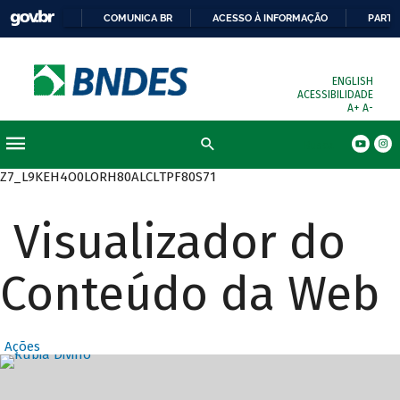
COMUNICA BR
ACESSO À INFORMAÇÃO
PARTI
ENGLISH
ACESSIBILIDADE
A+
A-
Busca
Z7_L9KEH4O0LORH80ALCLTPF80S71
Visualizador do
Conteúdo da Web
Ações
Destaques Prin