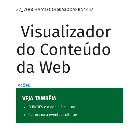
Z7_7QGCHA41LODH60A3OQA8RN1457
Visualizador
do Conteúdo
da Web
Ações
VEJA TAMBÉM
O BNDES e o apoio à cultura
Patrocínio a eventos culturais