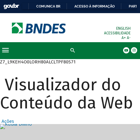
COMUNICA BR
ACESSO À INFORMAÇÃO
PARTI
ENGLISH
ACESSIBILIDADE
A+
A-
Busca
Z7_L9KEH4O0LORH80ALCLTPF80S71
Visualizador do
Conteúdo da Web
Ações
Destaques Prin