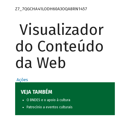
Z7_7QGCHA41LODH60A3OQA8RN1457
Visualizador
do Conteúdo
da Web
Ações
VEJA TAMBÉM
O BNDES e o apoio à cultura
Patrocínio a eventos culturais