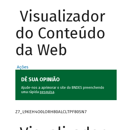
Visualizador
do Conteúdo
da Web
Ações
DÊ SUA OPINIÃO
Ajude-nos a aprimorar o site do BNDES preenchendo
uma rápida
pesquisa
.
Z7_L9KEH4O0LORH80ALCLTPF80SN7