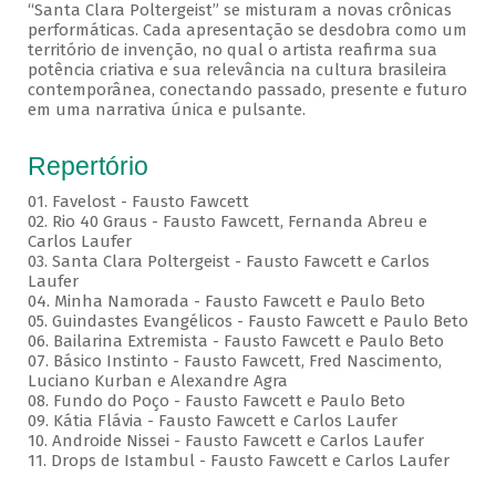
“Santa Clara Poltergeist” se misturam a novas crônicas
performáticas. Cada apresentação se desdobra como um
território de invenção, no qual o artista reafirma sua
potência criativa e sua relevância na cultura brasileira
contemporânea, conectando passado, presente e futuro
em uma narrativa única e pulsante.
Repertório
01. Favelost - Fausto Fawcett
02. Rio 40 Graus - Fausto Fawcett, Fernanda Abreu e
Carlos Laufer
03. Santa Clara Poltergeist - Fausto Fawcett e Carlos
Laufer
04. Minha Namorada - Fausto Fawcett e Paulo Beto
05. Guindastes Evangélicos - Fausto Fawcett e Paulo Beto
06. Bailarina Extremista - Fausto Fawcett e Paulo Beto
07. Básico Instinto - Fausto Fawcett, Fred Nascimento,
Luciano Kurban e Alexandre Agra
08. Fundo do Poço - Fausto Fawcett e Paulo Beto
09. Kátia Flávia - Fausto Fawcett e Carlos Laufer
10. Androide Nissei - Fausto Fawcett e Carlos Laufer
11. Drops de Istambul - Fausto Fawcett e Carlos Laufer