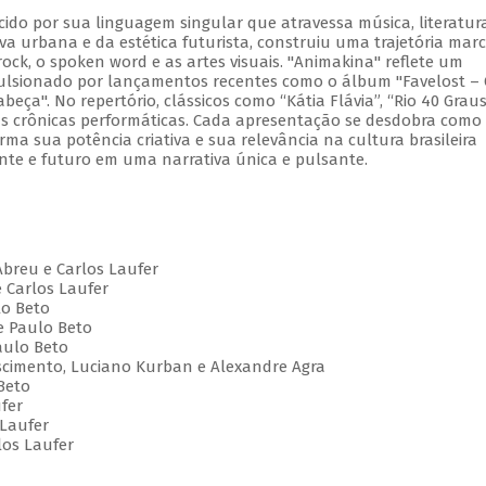
cido por sua linguagem singular que atravessa música, literatur
va urbana e da estética futurista, construiu uma trajetória mar
ock, o spoken word e as artes visuais. "Animakina" reflete um
pulsionado por lançamentos recentes como o álbum "Favelost –
ça". No repertório, clássicos como “Kátia Flávia”, “Rio 40 Graus
vas crônicas performáticas. Cada apresentação se desdobra com
irma sua potência criativa e sua relevância na cultura brasileira
te e futuro em uma narrativa única e pulsante.
Abreu e Carlos Laufer
e Carlos Laufer
lo Beto
e Paulo Beto
aulo Beto
Nascimento, Luciano Kurban e Alexandre Agra
Beto
ufer
 Laufer
los Laufer