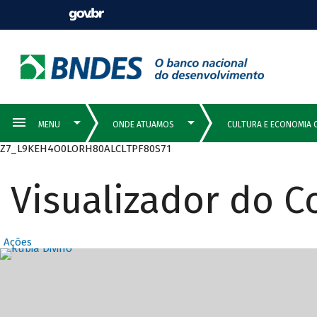
Z7_L9KEH4O0LORH80ALCLTPF80S71
Visualizador do 
Ações
Destaques Prin