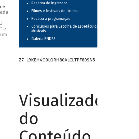
Reserva de ingressos
a e
Filmes e festivais de cinema
cada
Receba a programação
 O
Concursos para Escolha de Espetáculos
” e
Musicais
o um
Galeria BNDES
Z7_L9KEH4O0LORH80ALCLTPF80SN5
Visualizador
do
Conteúdo