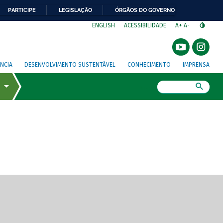
PARTICIPE
LEGISLAÇÃO
ÓRGÃOS DO GOVERNO
⁣
ENGLISH
ACESSIBILIDADE
A+
A-
NCIA
DESENVOLVIMENTO SUSTENTÁVEL
CONHECIMENTO
IMPRENSA
Busca
gem de tela