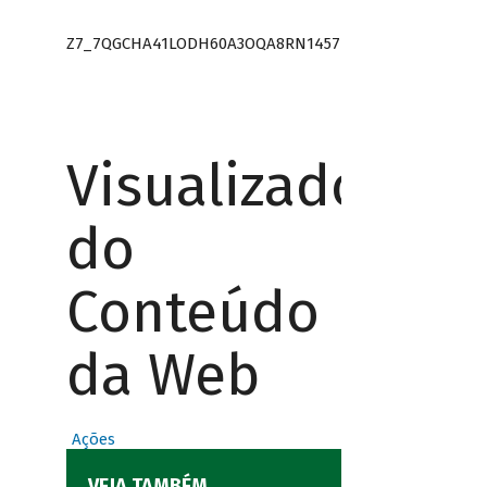
Z7_7QGCHA41LODH60A3OQA8RN1457
Visualizador
do
Conteúdo
da Web
Ações
VEJA TAMBÉM