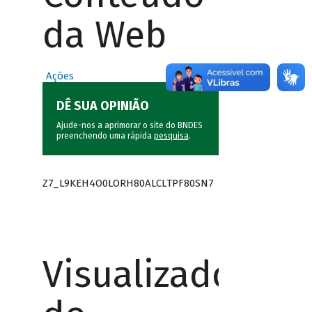
da Web
Ações
DÊ SUA OPINIÃO
Ajude-nos a aprimorar o site do BNDES
preenchendo uma rápida
pesquisa
.
Z7_L9KEH4O0LORH80ALCLTPF80SN7
Visualizador