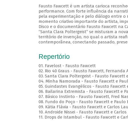
Fausto Fawcett é um artista carioca reconhe
performance. Com forte influência da narrati
pela experimentação e pelo diálogo entre o r
momento criativo importante do artista, im
Disco e o documentário Fausto Fawcett na Cabe
“Santa Clara Poltergeist” se misturam a no
território de invenção, no qual o artista reaf
contemporânea, conectando passado, presen
Repertório
01. Favelost - Fausto Fawcett
02. Rio 40 Graus - Fausto Fawcett, Fernanda 
03. Santa Clara Poltergeist - Fausto Fawcett 
04. Minha Namorada - Fausto Fawcett e Pau
05. Guindastes Evangélicos - Fausto Fawcett 
06. Bailarina Extremista - Fausto Fawcett e P
07. Básico Instinto - Fausto Fawcett, Fred 
08. Fundo do Poço - Fausto Fawcett e Paulo 
09. Kátia Flávia - Fausto Fawcett e Carlos La
10. Androide Nissei - Fausto Fawcett e Carlos
11. Drops de Istambul - Fausto Fawcett e Car