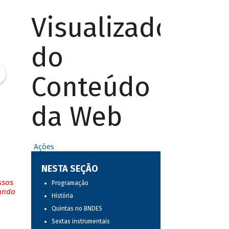
Visualizador
do
Conteúdo
da Web
Ações
NESTA SEÇÃO
ssos
Programação
tando
História
Quintas no BNDES
Sextas instrumentais