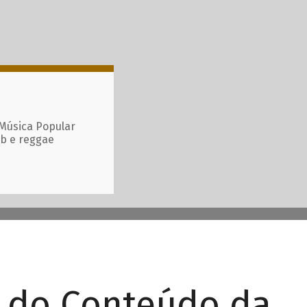
 Música Popular
ub e reggae
r do Conteúdo da