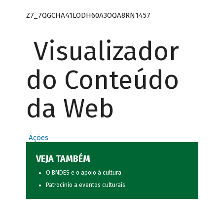
Z7_7QGCHA41LODH60A3OQA8RN1457
Visualizador
do Conteúdo
da Web
Ações
VEJA TAMBÉM
O BNDES e o apoio à cultura
Patrocínio a eventos culturais