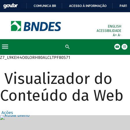
COMUNICA BR
ACESSO À INFORMAÇÃO
PARTI
ENGLISH
ACESSIBILIDADE
A+
A-
Busca
Z7_L9KEH4O0LORH80ALCLTPF80S71
Visualizador do
Conteúdo da Web
Ações
Destaques Prin