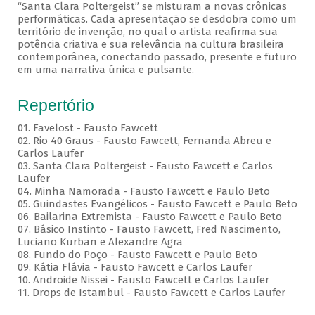
“Santa Clara Poltergeist” se misturam a novas crônicas
performáticas. Cada apresentação se desdobra como um
território de invenção, no qual o artista reafirma sua
potência criativa e sua relevância na cultura brasileira
contemporânea, conectando passado, presente e futuro
em uma narrativa única e pulsante.
Repertório
01. Favelost - Fausto Fawcett
02. Rio 40 Graus - Fausto Fawcett, Fernanda Abreu e
Carlos Laufer
03. Santa Clara Poltergeist - Fausto Fawcett e Carlos
Laufer
04. Minha Namorada - Fausto Fawcett e Paulo Beto
05. Guindastes Evangélicos - Fausto Fawcett e Paulo Beto
06. Bailarina Extremista - Fausto Fawcett e Paulo Beto
07. Básico Instinto - Fausto Fawcett, Fred Nascimento,
Luciano Kurban e Alexandre Agra
08. Fundo do Poço - Fausto Fawcett e Paulo Beto
09. Kátia Flávia - Fausto Fawcett e Carlos Laufer
10. Androide Nissei - Fausto Fawcett e Carlos Laufer
11. Drops de Istambul - Fausto Fawcett e Carlos Laufer