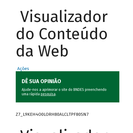
Visualizador
do Conteúdo
da Web
Ações
DÊ SUA OPINIÃO
Ajude-nos a aprimorar o site do BNDES preenchendo
uma rápida
pesquisa
.
Z7_L9KEH4O0LORH80ALCLTPF80SN7