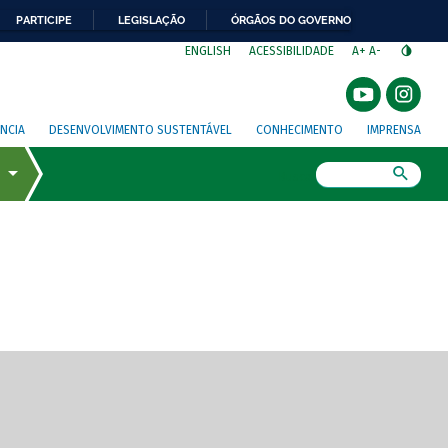
PARTICIPE
LEGISLAÇÃO
ÓRGÃOS DO GOVERNO
⁣
ENGLISH
ACESSIBILIDADE
A+
A-
NCIA
DESENVOLVIMENTO SUSTENTÁVEL
CONHECIMENTO
IMPRENSA
Busca
gem de tela