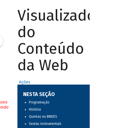
Visualizador
do
Conteúdo
da Web
Ações
NESTA SEÇÃO
ssos
Programação
tando
História
Quintas no BNDES
Sextas instrumentais