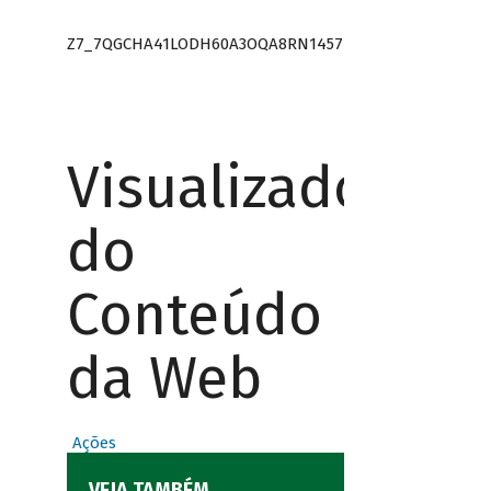
Z7_7QGCHA41LODH60A3OQA8RN1457
Visualizador
do
Conteúdo
da Web
Ações
VEJA TAMBÉM