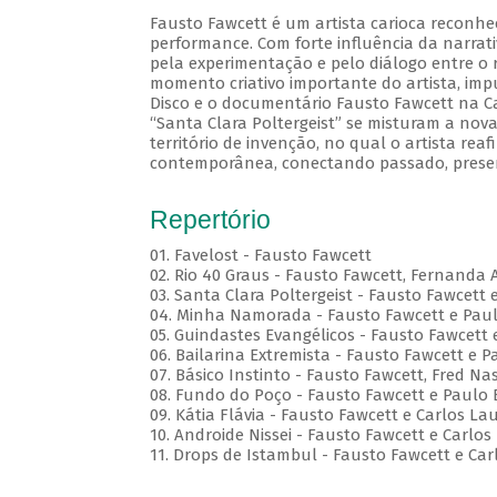
Fausto Fawcett é um artista carioca reconhe
performance. Com forte influência da narrati
pela experimentação e pelo diálogo entre o r
momento criativo importante do artista, im
Disco e o documentário Fausto Fawcett na Cabe
“Santa Clara Poltergeist” se misturam a no
território de invenção, no qual o artista reaf
contemporânea, conectando passado, presen
Repertório
01. Favelost - Fausto Fawcett
02. Rio 40 Graus - Fausto Fawcett, Fernanda 
03. Santa Clara Poltergeist - Fausto Fawcett 
04. Minha Namorada - Fausto Fawcett e Pau
05. Guindastes Evangélicos - Fausto Fawcett 
06. Bailarina Extremista - Fausto Fawcett e P
07. Básico Instinto - Fausto Fawcett, Fred 
08. Fundo do Poço - Fausto Fawcett e Paulo 
09. Kátia Flávia - Fausto Fawcett e Carlos La
10. Androide Nissei - Fausto Fawcett e Carlos
11. Drops de Istambul - Fausto Fawcett e Car