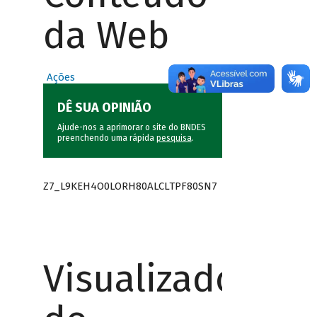
da Web
Ações
DÊ SUA OPINIÃO
Ajude-nos a aprimorar o site do BNDES
preenchendo uma rápida
pesquisa
.
Z7_L9KEH4O0LORH80ALCLTPF80SN7
Visualizador