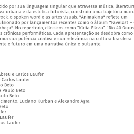
cido por sua linguagem singular que atravessa música, literatur
va urbana e da estética futurista, construiu uma trajetória mar
ock, o spoken word e as artes visuais. "Animakina" reflete um
pulsionado por lançamentos recentes como o álbum "Favelost –
ça". No repertório, clássicos como “Kátia Flávia”, “Rio 40 Graus
vas crônicas performáticas. Cada apresentação se desdobra com
irma sua potência criativa e sua relevância na cultura brasileira
te e futuro em uma narrativa única e pulsante.
Abreu e Carlos Laufer
e Carlos Laufer
lo Beto
e Paulo Beto
aulo Beto
Nascimento, Luciano Kurban e Alexandre Agra
Beto
ufer
 Laufer
los Laufer