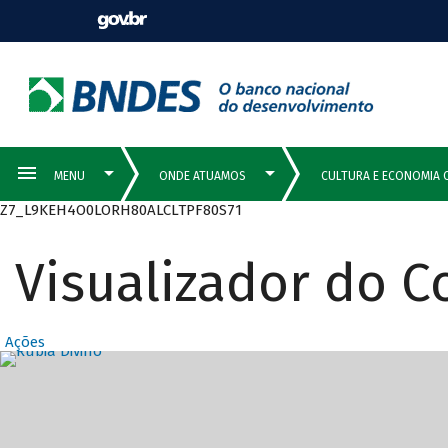
Z7_L9KEH4O0LORH80ALCLTPF80S71
Visualizador do 
Ações
Destaques Prin