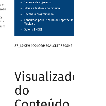
Reserva de ingressos
a e
Filmes e festivais de cinema
cada
Receba a programação
 O
Concursos para Escolha de Espetáculos
” e
Musicais
o um
Galeria BNDES
Z7_L9KEH4O0LORH80ALCLTPF80SN5
Visualizador
do
Conteúdo