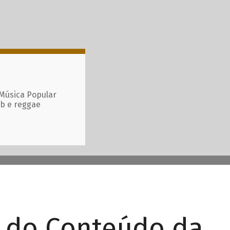
 Música Popular
ub e reggae
r do Conteúdo da