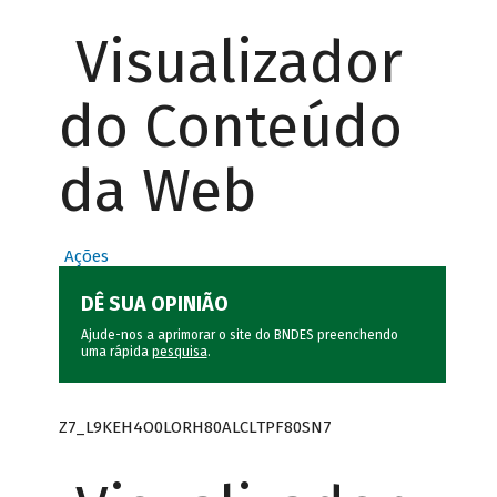
Visualizador
do Conteúdo
da Web
Ações
DÊ SUA OPINIÃO
Ajude-nos a aprimorar o site do BNDES preenchendo
uma rápida
pesquisa
.
Z7_L9KEH4O0LORH80ALCLTPF80SN7