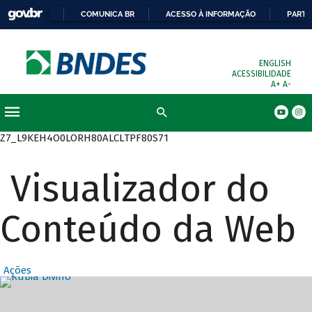
COMUNICA BR
ACESSO À INFORMAÇÃO
PARTI
ENGLISH
ACESSIBILIDADE
A+
A-
Busca
Z7_L9KEH4O0LORH80ALCLTPF80S71
Visualizador do
Conteúdo da Web
Ações
Destaques Prin