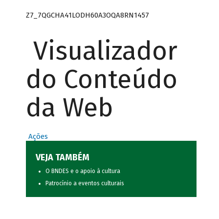
Z7_7QGCHA41LODH60A3OQA8RN1457
Visualizador
do Conteúdo
da Web
Ações
VEJA TAMBÉM
O BNDES e o apoio à cultura
Patrocínio a eventos culturais