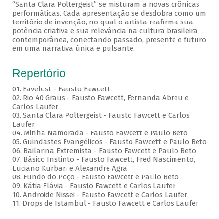
“Santa Clara Poltergeist” se misturam a novas crônicas
performáticas. Cada apresentação se desdobra como um
território de invenção, no qual o artista reafirma sua
potência criativa e sua relevância na cultura brasileira
contemporânea, conectando passado, presente e futuro
em uma narrativa única e pulsante.
Repertório
01. Favelost - Fausto Fawcett
02. Rio 40 Graus - Fausto Fawcett, Fernanda Abreu e
Carlos Laufer
03. Santa Clara Poltergeist - Fausto Fawcett e Carlos
Laufer
04. Minha Namorada - Fausto Fawcett e Paulo Beto
05. Guindastes Evangélicos - Fausto Fawcett e Paulo Beto
06. Bailarina Extremista - Fausto Fawcett e Paulo Beto
07. Básico Instinto - Fausto Fawcett, Fred Nascimento,
Luciano Kurban e Alexandre Agra
08. Fundo do Poço - Fausto Fawcett e Paulo Beto
09. Kátia Flávia - Fausto Fawcett e Carlos Laufer
10. Androide Nissei - Fausto Fawcett e Carlos Laufer
11. Drops de Istambul - Fausto Fawcett e Carlos Laufer