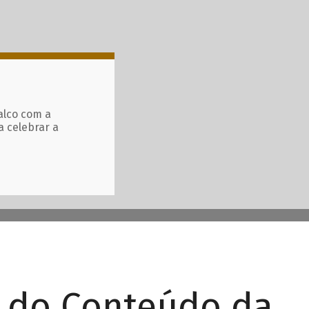
alco com a
a celebrar a
r do Conteúdo da