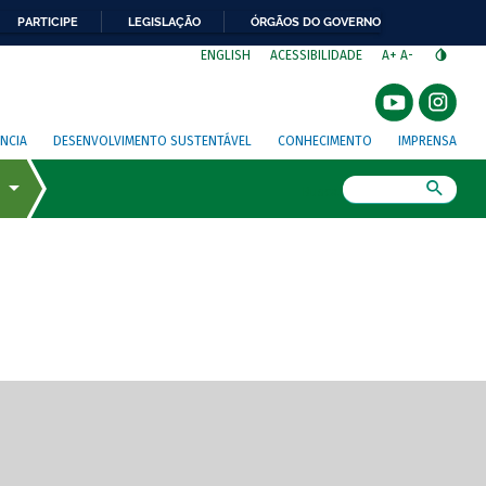
PARTICIPE
LEGISLAÇÃO
ÓRGÃOS DO GOVERNO
⁣
ENGLISH
ACESSIBILIDADE
A+
A-
NCIA
DESENVOLVIMENTO SUSTENTÁVEL
CONHECIMENTO
IMPRENSA
Busca
gem de tela