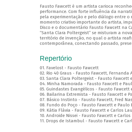
Fausto Fawcett é um artista carioca reconhe
performance. Com forte influência da narrati
pela experimentação e pelo diálogo entre o r
momento criativo importante do artista, im
Disco e o documentário Fausto Fawcett na Cabe
“Santa Clara Poltergeist” se misturam a no
território de invenção, no qual o artista reaf
contemporânea, conectando passado, presen
Repertório
01. Favelost - Fausto Fawcett
02. Rio 40 Graus - Fausto Fawcett, Fernanda 
03. Santa Clara Poltergeist - Fausto Fawcett 
04. Minha Namorada - Fausto Fawcett e Pau
05. Guindastes Evangélicos - Fausto Fawcett 
06. Bailarina Extremista - Fausto Fawcett e P
07. Básico Instinto - Fausto Fawcett, Fred 
08. Fundo do Poço - Fausto Fawcett e Paulo 
09. Kátia Flávia - Fausto Fawcett e Carlos La
10. Androide Nissei - Fausto Fawcett e Carlos
11. Drops de Istambul - Fausto Fawcett e Car