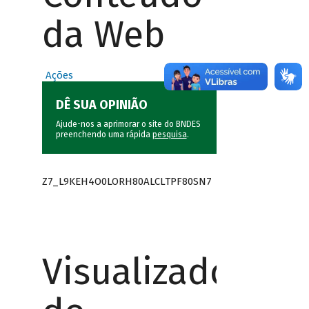
da Web
Ações
DÊ SUA OPINIÃO
Ajude-nos a aprimorar o site do BNDES
preenchendo uma rápida
pesquisa
.
Z7_L9KEH4O0LORH80ALCLTPF80SN7
Visualizador