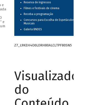
Reserva de ingressos
a e
Filmes e festivais de cinema
cada
Receba a programação
 O
Concursos para Escolha de Espetáculos
” e
Musicais
o um
Galeria BNDES
Z7_L9KEH4O0LORH80ALCLTPF80SN5
Visualizador
do
Conteúdo