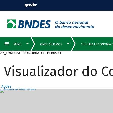
Z7_L9KEH4O0LORH80ALCLTPF80S71
Visualizador do 
Ações
Destaques Prin