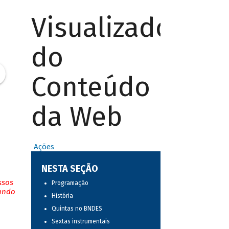
Visualizador
do
Conteúdo
da Web
Ações
NESTA SEÇÃO
ssos
Programação
tando
História
Quintas no BNDES
Sextas instrumentais