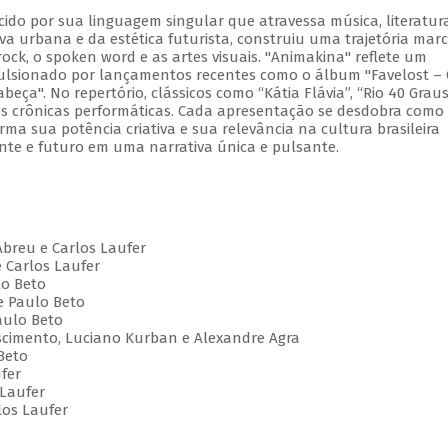
cido por sua linguagem singular que atravessa música, literatur
va urbana e da estética futurista, construiu uma trajetória mar
ock, o spoken word e as artes visuais. "Animakina" reflete um
pulsionado por lançamentos recentes como o álbum "Favelost –
ça". No repertório, clássicos como “Kátia Flávia”, “Rio 40 Graus
vas crônicas performáticas. Cada apresentação se desdobra com
irma sua potência criativa e sua relevância na cultura brasileira
te e futuro em uma narrativa única e pulsante.
Abreu e Carlos Laufer
e Carlos Laufer
lo Beto
e Paulo Beto
aulo Beto
Nascimento, Luciano Kurban e Alexandre Agra
Beto
ufer
 Laufer
los Laufer