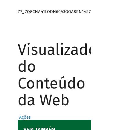
Z7_7QGCHA41LODH60A3OQA8RN1457
Visualizador
do
Conteúdo
da Web
Ações
VEJA TAMBÉM