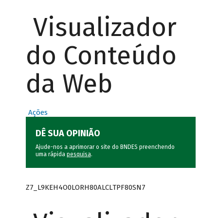
Visualizador
do Conteúdo
da Web
Ações
DÊ SUA OPINIÃO
Ajude-nos a aprimorar o site do BNDES preenchendo
uma rápida
pesquisa
.
Z7_L9KEH4O0LORH80ALCLTPF80SN7