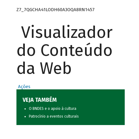
Z7_7QGCHA41LODH60A3OQA8RN1457
Visualizador
do Conteúdo
da Web
Ações
VEJA TAMBÉM
O BNDES e o apoio à cultura
Patrocínio a eventos culturais