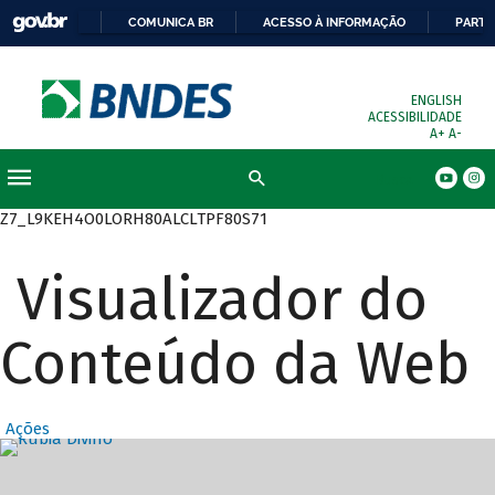
COMUNICA BR
ACESSO À INFORMAÇÃO
PARTI
ENGLISH
ACESSIBILIDADE
A+
A-
Busca
Z7_L9KEH4O0LORH80ALCLTPF80S71
Visualizador do
Conteúdo da Web
Ações
Destaques Prin