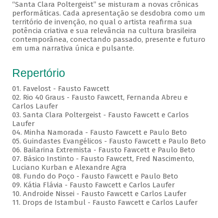
“Santa Clara Poltergeist” se misturam a novas crônicas
performáticas. Cada apresentação se desdobra como um
território de invenção, no qual o artista reafirma sua
potência criativa e sua relevância na cultura brasileira
contemporânea, conectando passado, presente e futuro
em uma narrativa única e pulsante.
Repertório
01. Favelost - Fausto Fawcett
02. Rio 40 Graus - Fausto Fawcett, Fernanda Abreu e
Carlos Laufer
03. Santa Clara Poltergeist - Fausto Fawcett e Carlos
Laufer
04. Minha Namorada - Fausto Fawcett e Paulo Beto
05. Guindastes Evangélicos - Fausto Fawcett e Paulo Beto
06. Bailarina Extremista - Fausto Fawcett e Paulo Beto
07. Básico Instinto - Fausto Fawcett, Fred Nascimento,
Luciano Kurban e Alexandre Agra
08. Fundo do Poço - Fausto Fawcett e Paulo Beto
09. Kátia Flávia - Fausto Fawcett e Carlos Laufer
10. Androide Nissei - Fausto Fawcett e Carlos Laufer
11. Drops de Istambul - Fausto Fawcett e Carlos Laufer