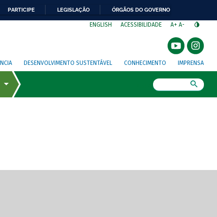
PARTICIPE
LEGISLAÇÃO
ÓRGÃOS DO GOVERNO
⁣
ENGLISH
ACESSIBILIDADE
A+
A-
NCIA
DESENVOLVIMENTO SUSTENTÁVEL
CONHECIMENTO
IMPRENSA
Busca
gem de tela