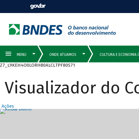
Z7_L9KEH4O0LORH80ALCLTPF80S71
Visualizador do 
Ações
Destaques Prin