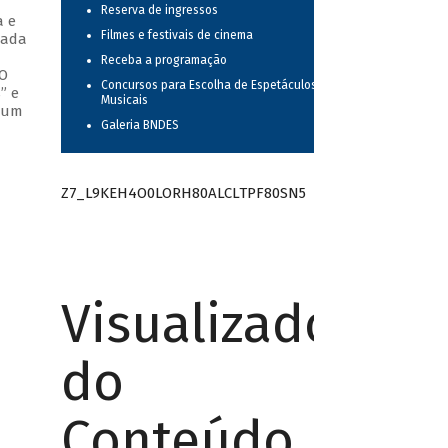
Reserva de ingressos
a e
Filmes e festivais de cinema
cada
Receba a programação
 O
Concursos para Escolha de Espetáculos
” e
Musicais
o um
Galeria BNDES
Z7_L9KEH4O0LORH80ALCLTPF80SN5
Visualizador
do
Conteúdo