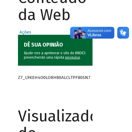
da Web
Ações
DÊ SUA OPINIÃO
Ajude-nos a aprimorar o site do BNDES
preenchendo uma rápida
pesquisa
.
Z7_L9KEH4O0LORH80ALCLTPF80SN7
Visualizador