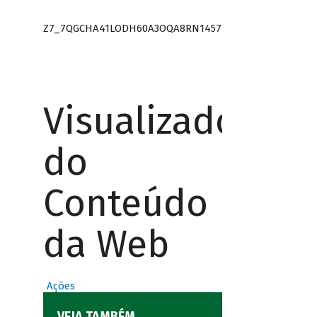
Z7_7QGCHA41LODH60A3OQA8RN1457
Visualizador
do
Conteúdo
da Web
Ações
VEJA TAMBÉM