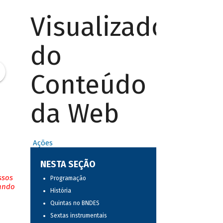
Visualizador
do
Conteúdo
da Web
Ações
NESTA SEÇÃO
ssos
Programação
tando
História
Quintas no BNDES
Sextas instrumentais