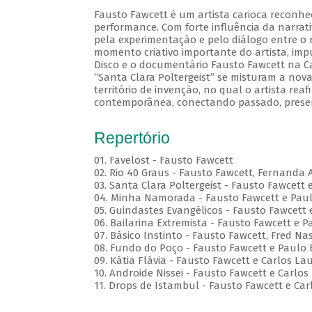
Fausto Fawcett é um artista carioca reconhe
performance. Com forte influência da narrati
pela experimentação e pelo diálogo entre o r
momento criativo importante do artista, im
Disco e o documentário Fausto Fawcett na Cabe
“Santa Clara Poltergeist” se misturam a no
território de invenção, no qual o artista reaf
contemporânea, conectando passado, presen
Repertório
01. Favelost - Fausto Fawcett
02. Rio 40 Graus - Fausto Fawcett, Fernanda 
03. Santa Clara Poltergeist - Fausto Fawcett 
04. Minha Namorada - Fausto Fawcett e Pau
05. Guindastes Evangélicos - Fausto Fawcett 
06. Bailarina Extremista - Fausto Fawcett e P
07. Básico Instinto - Fausto Fawcett, Fred 
08. Fundo do Poço - Fausto Fawcett e Paulo 
09. Kátia Flávia - Fausto Fawcett e Carlos La
10. Androide Nissei - Fausto Fawcett e Carlos
11. Drops de Istambul - Fausto Fawcett e Car