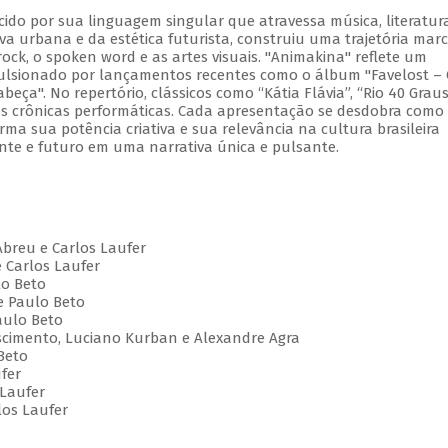
cido por sua linguagem singular que atravessa música, literatur
va urbana e da estética futurista, construiu uma trajetória mar
ock, o spoken word e as artes visuais. "Animakina" reflete um
pulsionado por lançamentos recentes como o álbum "Favelost –
ça". No repertório, clássicos como “Kátia Flávia”, “Rio 40 Graus
vas crônicas performáticas. Cada apresentação se desdobra com
irma sua potência criativa e sua relevância na cultura brasileira
te e futuro em uma narrativa única e pulsante.
Abreu e Carlos Laufer
e Carlos Laufer
lo Beto
e Paulo Beto
aulo Beto
Nascimento, Luciano Kurban e Alexandre Agra
Beto
ufer
 Laufer
los Laufer