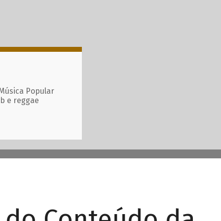
 Música Popular
ub e reggae
r do Conteúdo da