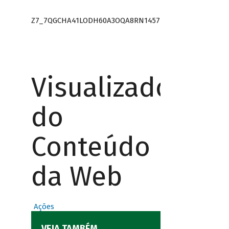
Z7_7QGCHA41LODH60A3OQA8RN1457
Visualizador
do
Conteúdo
da Web
Ações
VEJA TAMBÉM