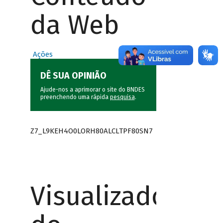
da Web
Ações
DÊ SUA OPINIÃO
Ajude-nos a aprimorar o site do BNDES
preenchendo uma rápida
pesquisa
.
Z7_L9KEH4O0LORH80ALCLTPF80SN7
Visualizador