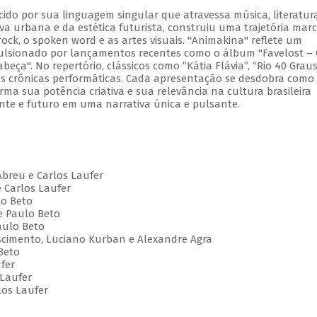
cido por sua linguagem singular que atravessa música, literatur
va urbana e da estética futurista, construiu uma trajetória mar
ock, o spoken word e as artes visuais. "Animakina" reflete um
pulsionado por lançamentos recentes como o álbum "Favelost –
ça". No repertório, clássicos como “Kátia Flávia”, “Rio 40 Graus
vas crônicas performáticas. Cada apresentação se desdobra com
irma sua potência criativa e sua relevância na cultura brasileira
te e futuro em uma narrativa única e pulsante.
Abreu e Carlos Laufer
e Carlos Laufer
lo Beto
e Paulo Beto
aulo Beto
Nascimento, Luciano Kurban e Alexandre Agra
Beto
ufer
 Laufer
los Laufer