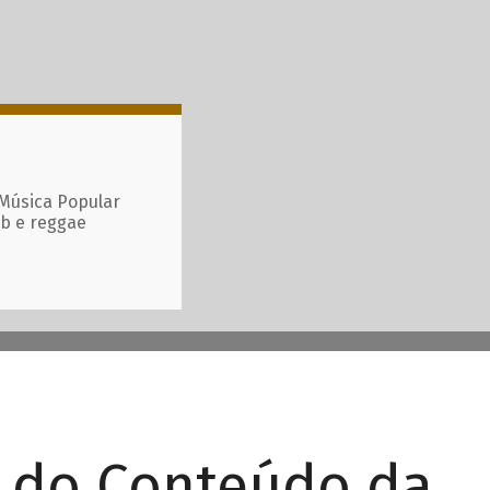
 Música Popular
ub e reggae
r do Conteúdo da