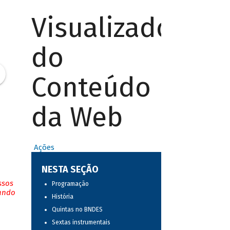
Visualizador
do
Conteúdo
da Web
Ações
NESTA SEÇÃO
ssos
Programação
tando
História
Quintas no BNDES
Sextas instrumentais