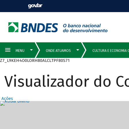
Z7_L9KEH4O0LORH80ALCLTPF80S71
Visualizador do 
Ações
Destaques Prin