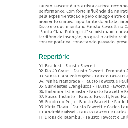
Fausto Fawcett é um artista carioca reconhe
performance. Com forte influência da narrati
pela experimentação e pelo diálogo entre o r
momento criativo importante do artista, im
Disco e o documentário Fausto Fawcett na Cabe
“Santa Clara Poltergeist” se misturam a no
território de invenção, no qual o artista reaf
contemporânea, conectando passado, presen
Repertório
01. Favelost - Fausto Fawcett
02. Rio 40 Graus - Fausto Fawcett, Fernanda 
03. Santa Clara Poltergeist - Fausto Fawcett 
04. Minha Namorada - Fausto Fawcett e Pau
05. Guindastes Evangélicos - Fausto Fawcett 
06. Bailarina Extremista - Fausto Fawcett e P
07. Básico Instinto - Fausto Fawcett, Fred 
08. Fundo do Poço - Fausto Fawcett e Paulo 
09. Kátia Flávia - Fausto Fawcett e Carlos La
10. Androide Nissei - Fausto Fawcett e Carlos
11. Drops de Istambul - Fausto Fawcett e Car