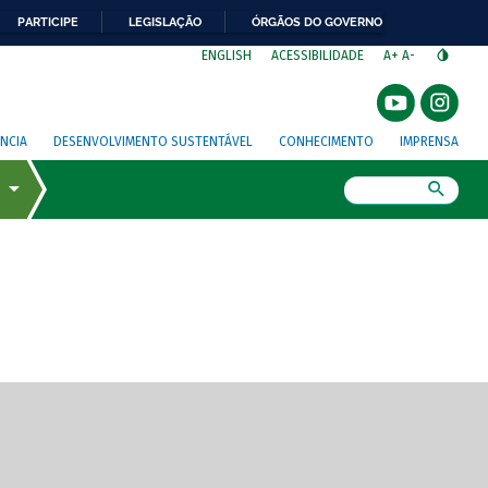
PARTICIPE
LEGISLAÇÃO
ÓRGÃOS DO GOVERNO
⁣
ENGLISH
ACESSIBILIDADE
A+
A-
NCIA
DESENVOLVIMENTO SUSTENTÁVEL
CONHECIMENTO
IMPRENSA
Busca
gem de tela