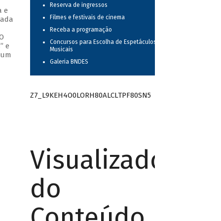
Reserva de ingressos
a e
Filmes e festivais de cinema
cada
Receba a programação
 O
Concursos para Escolha de Espetáculos
” e
Musicais
o um
Galeria BNDES
Z7_L9KEH4O0LORH80ALCLTPF80SN5
Visualizador
do
Conteúdo