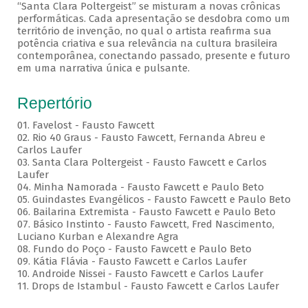
“Santa Clara Poltergeist” se misturam a novas crônicas
performáticas. Cada apresentação se desdobra como um
território de invenção, no qual o artista reafirma sua
potência criativa e sua relevância na cultura brasileira
contemporânea, conectando passado, presente e futuro
em uma narrativa única e pulsante.
Repertório
01. Favelost - Fausto Fawcett
02. Rio 40 Graus - Fausto Fawcett, Fernanda Abreu e
Carlos Laufer
03. Santa Clara Poltergeist - Fausto Fawcett e Carlos
Laufer
04. Minha Namorada - Fausto Fawcett e Paulo Beto
05. Guindastes Evangélicos - Fausto Fawcett e Paulo Beto
06. Bailarina Extremista - Fausto Fawcett e Paulo Beto
07. Básico Instinto - Fausto Fawcett, Fred Nascimento,
Luciano Kurban e Alexandre Agra
08. Fundo do Poço - Fausto Fawcett e Paulo Beto
09. Kátia Flávia - Fausto Fawcett e Carlos Laufer
10. Androide Nissei - Fausto Fawcett e Carlos Laufer
11. Drops de Istambul - Fausto Fawcett e Carlos Laufer