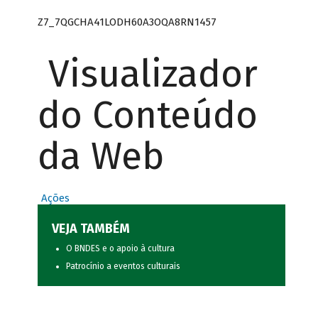
Z7_7QGCHA41LODH60A3OQA8RN1457
Visualizador
do Conteúdo
da Web
Ações
VEJA TAMBÉM
O BNDES e o apoio à cultura
Patrocínio a eventos culturais