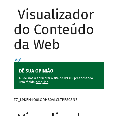
Visualizador
do Conteúdo
da Web
Ações
DÊ SUA OPINIÃO
Ajude-nos a aprimorar o site do BNDES preenchendo
uma rápida
pesquisa
.
Z7_L9KEH4O0LORH80ALCLTPF80SN7