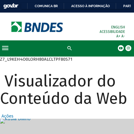
COMUNICA BR
ACESSO À INFORMAÇÃO
PARTI
ENGLISH
ACESSIBILIDADE
A+
A-
Busca
Z7_L9KEH4O0LORH80ALCLTPF80S71
Visualizador do
Conteúdo da Web
Ações
Destaques Prin