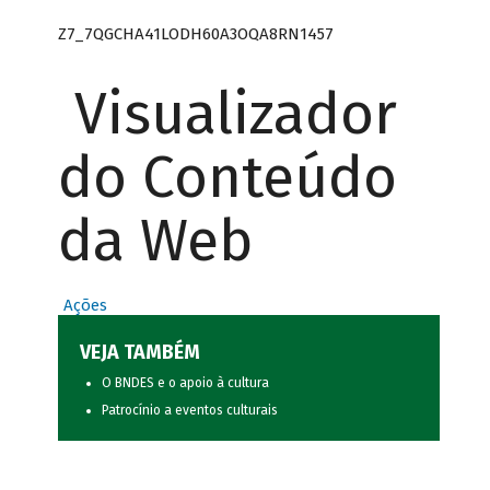
Z7_7QGCHA41LODH60A3OQA8RN1457
Visualizador
do Conteúdo
da Web
Ações
VEJA TAMBÉM
O BNDES e o apoio à cultura
Patrocínio a eventos culturais