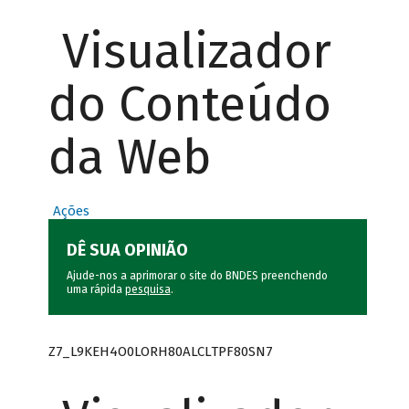
Visualizador
do Conteúdo
da Web
Ações
DÊ SUA OPINIÃO
Ajude-nos a aprimorar o site do BNDES preenchendo
uma rápida
pesquisa
.
Z7_L9KEH4O0LORH80ALCLTPF80SN7