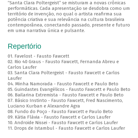
“Santa Clara Poltergeist” se misturam a novas crônicas
performáticas. Cada apresentação se desdobra como um
território de invenção, no qual o artista reafirma sua
potência criativa e sua relevância na cultura brasileira
contemporânea, conectando passado, presente e futuro
em uma narrativa única e pulsante.
Repertório
01. Favelost - Fausto Fawcett
02. Rio 40 Graus - Fausto Fawcett, Fernanda Abreu e
Carlos Laufer
03. Santa Clara Poltergeist - Fausto Fawcett e Carlos
Laufer
04. Minha Namorada - Fausto Fawcett e Paulo Beto
05. Guindastes Evangélicos - Fausto Fawcett e Paulo Beto
06. Bailarina Extremista - Fausto Fawcett e Paulo Beto
07. Básico Instinto - Fausto Fawcett, Fred Nascimento,
Luciano Kurban e Alexandre Agra
08. Fundo do Poço - Fausto Fawcett e Paulo Beto
09. Kátia Flávia - Fausto Fawcett e Carlos Laufer
10. Androide Nissei - Fausto Fawcett e Carlos Laufer
11. Drops de Istambul - Fausto Fawcett e Carlos Laufer