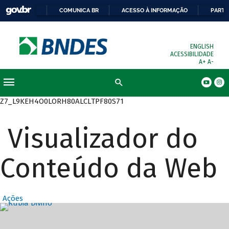
COMUNICA BR
ACESSO À INFORMAÇÃO
PARTI
ENGLISH
ACESSIBILIDADE
A+
A-
Busca
Z7_L9KEH4O0LORH80ALCLTPF80S71
Visualizador do
Conteúdo da Web
Ações
Destaques Prin