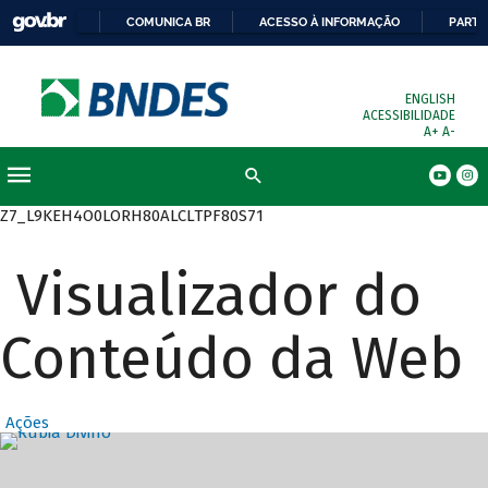
COMUNICA BR
ACESSO À INFORMAÇÃO
PARTI
ENGLISH
ACESSIBILIDADE
A+
A-
Busca
Z7_L9KEH4O0LORH80ALCLTPF80S71
Visualizador do
Conteúdo da Web
Ações
Destaques Prin