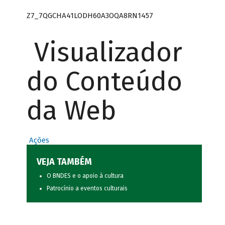
Z7_7QGCHA41LODH60A3OQA8RN1457
Visualizador
do Conteúdo
da Web
Ações
VEJA TAMBÉM
O BNDES e o apoio à cultura
Patrocínio a eventos culturais