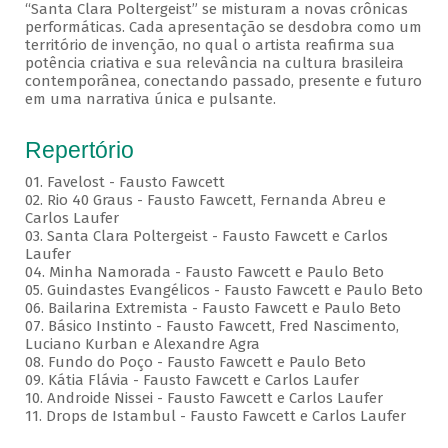
“Santa Clara Poltergeist” se misturam a novas crônicas
performáticas. Cada apresentação se desdobra como um
território de invenção, no qual o artista reafirma sua
potência criativa e sua relevância na cultura brasileira
contemporânea, conectando passado, presente e futuro
em uma narrativa única e pulsante.
Repertório
01. Favelost - Fausto Fawcett
02. Rio 40 Graus - Fausto Fawcett, Fernanda Abreu e
Carlos Laufer
03. Santa Clara Poltergeist - Fausto Fawcett e Carlos
Laufer
04. Minha Namorada - Fausto Fawcett e Paulo Beto
05. Guindastes Evangélicos - Fausto Fawcett e Paulo Beto
06. Bailarina Extremista - Fausto Fawcett e Paulo Beto
07. Básico Instinto - Fausto Fawcett, Fred Nascimento,
Luciano Kurban e Alexandre Agra
08. Fundo do Poço - Fausto Fawcett e Paulo Beto
09. Kátia Flávia - Fausto Fawcett e Carlos Laufer
10. Androide Nissei - Fausto Fawcett e Carlos Laufer
11. Drops de Istambul - Fausto Fawcett e Carlos Laufer