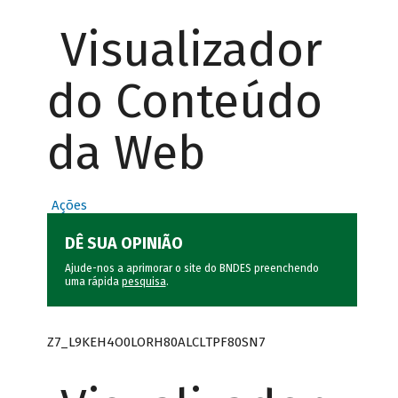
Visualizador
do Conteúdo
da Web
Ações
DÊ SUA OPINIÃO
Ajude-nos a aprimorar o site do BNDES preenchendo
uma rápida
pesquisa
.
Z7_L9KEH4O0LORH80ALCLTPF80SN7