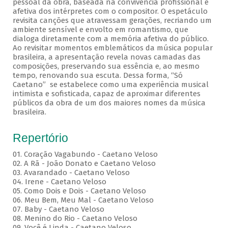
pessoal da obra, baseada na convivência profissional e
afetiva dos intérpretes com o compositor. O espetáculo
revisita canções que atravessam gerações, recriando um
ambiente sensível e envolto em romantismo, que
dialoga diretamente com a memória afetiva do público.
Ao revisitar momentos emblemáticos da música popular
brasileira, a apresentação revela novas camadas das
composições, preservando sua essência e, ao mesmo
tempo, renovando sua escuta. Dessa forma, “Só
Caetano” se estabelece como uma experiência musical
intimista e sofisticada, capaz de aproximar diferentes
públicos da obra de um dos maiores nomes da música
brasileira.
Repertório
01. Coração Vagabundo - Caetano Veloso
02. A Rã - João Donato e Caetano Veloso
03. Avarandado - Caetano Veloso
04. Irene - Caetano Veloso
05. Como Dois e Dois - Caetano Veloso
06. Meu Bem, Meu Mal - Caetano Veloso
07. Baby - Caetano Veloso
08. Menino do Rio - Caetano Veloso
09. Você é Linda - Caetano Veloso