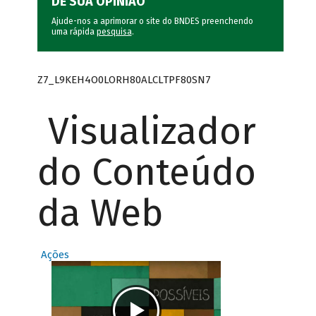
DÊ SUA OPINIÃO
Ajude-nos a aprimorar o site do BNDES preenchendo
uma rápida
pesquisa
.
Z7_L9KEH4O0LORH80ALCLTPF80SN7
Visualizador
do Conteúdo
da Web
Ações