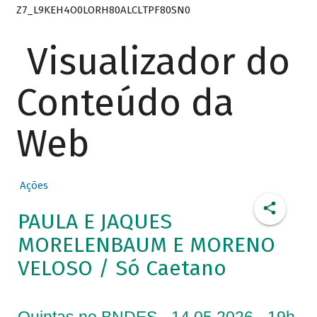
Z7_L9KEH4O0LORH80ALCLTPF80SN0
Visualizador do
Conteúdo da
Web
Ações
PAULA E JAQUES
MORELENBAUM E MORENO
VELOSO / Só Caetano