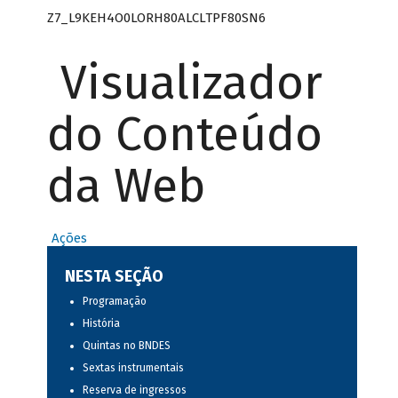
Z7_L9KEH4O0LORH80ALCLTPF80SN6
Visualizador
do Conteúdo
da Web
Ações
NESTA SEÇÃO
Programação
História
Quintas no BNDES
Sextas instrumentais
Reserva de ingressos