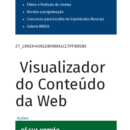
Filmes e festivais de cinema
Receba a programação
Concursos para Escolha de Espetáculos Musicais
Galeria BNDES
Z7_L9KEH4O0LORH80ALCLTPF80SN5
Visualizador
do Conteúdo
da Web
Ações