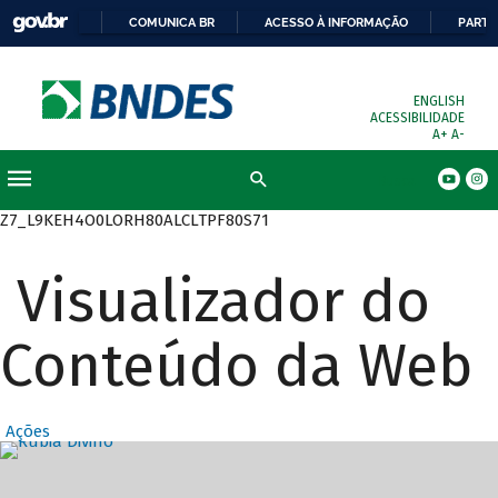
COMUNICA BR
ACESSO À INFORMAÇÃO
PARTI
ENGLISH
ACESSIBILIDADE
A+
A-
Busca
Z7_L9KEH4O0LORH80ALCLTPF80S71
Visualizador do
Conteúdo da Web
Ações
Destaques Prin