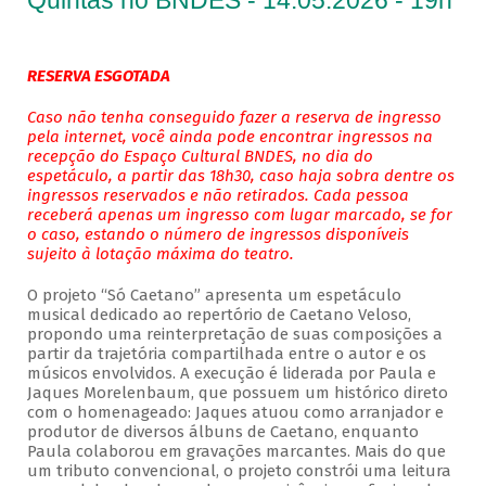
Quintas no BNDES - 14.05.2026 - 19h
RESERVA ESGOTADA
Caso não tenha conseguido fazer a reserva de ingresso
pela internet, você ainda pode encontrar ingressos na
recepção do Espaço Cultural BNDES, no dia do
espetáculo, a partir das 18h30, caso haja sobra dentre os
ingressos reservados e não retirados. Cada pessoa
receberá apenas um ingresso com lugar marcado, se for
o caso, estando o número de ingressos disponíveis
sujeito à lotação máxima do teatro.
O projeto “Só Caetano” apresenta um espetáculo
musical dedicado ao repertório de Caetano Veloso,
propondo uma reinterpretação de suas composições a
partir da trajetória compartilhada entre o autor e os
músicos envolvidos. A execução é liderada por Paula e
Jaques Morelenbaum, que possuem um histórico direto
com o homenageado: Jaques atuou como arranjador e
produtor de diversos álbuns de Caetano, enquanto
Paula colaborou em gravações marcantes. Mais do que
um tributo convencional, o projeto constrói uma leitura