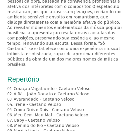
pessoal da obra, baseada na convivência profissional e
afetiva dos intérpretes com o compositor. O espetáculo
revisita canções que atravessam gerações, recriando um
ambiente sensível e envolto em romantismo, que
dialoga diretamente com a memória afetiva do público.
Ao revisitar momentos emblemáticos da música popular
brasileira, a apresentação revela novas camadas das
composições, preservando sua essência e, ao mesmo
tempo, renovando sua escuta. Dessa forma, “Só
Caetano” se estabelece como uma experiência musical
intimista e sofisticada, capaz de aproximar diferentes
públicos da obra de um dos maiores nomes da música
brasileira.
Repertório
01. Coração Vagabundo - Caetano Veloso
02. A Rã - João Donato e Caetano Veloso
03. Avarandado - Caetano Veloso
04. Irene - Caetano Veloso
05. Como Dois e Dois - Caetano Veloso
06. Meu Bem, Meu Mal - Caetano Veloso
07. Baby - Caetano Veloso
08. Menino do Rio - Caetano Veloso
09. Você é Linda - Caetano Veloso