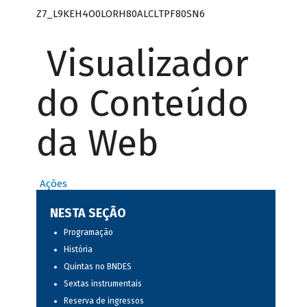
Z7_L9KEH4O0LORH80ALCLTPF80SN6
Visualizador
do Conteúdo
da Web
Ações
NESTA SEÇÃO
Programação
História
Quintas no BNDES
Sextas instrumentais
Reserva de ingressos