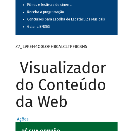
Filmes e festivais de cinema
Receba a programação
Concursos para Escolha de Espetáculos Musicais
Galeria BNDES
Z7_L9KEH4O0LORH80ALCLTPF80SN5
Visualizador
do Conteúdo
da Web
Ações