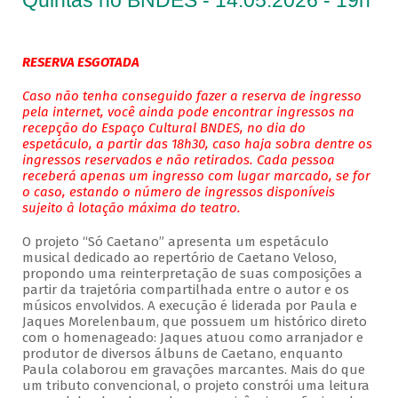
Quintas no BNDES - 14.05.2026 - 19h
RESERVA ESGOTADA
Caso não tenha conseguido fazer a reserva de ingresso
pela internet, você ainda pode encontrar ingressos na
recepção do Espaço Cultural BNDES, no dia do
espetáculo, a partir das 18h30, caso haja sobra dentre os
ingressos reservados e não retirados. Cada pessoa
receberá apenas um ingresso com lugar marcado, se for
o caso, estando o número de ingressos disponíveis
sujeito à lotação máxima do teatro.
O projeto “Só Caetano” apresenta um espetáculo
musical dedicado ao repertório de Caetano Veloso,
propondo uma reinterpretação de suas composições a
partir da trajetória compartilhada entre o autor e os
músicos envolvidos. A execução é liderada por Paula e
Jaques Morelenbaum, que possuem um histórico direto
com o homenageado: Jaques atuou como arranjador e
produtor de diversos álbuns de Caetano, enquanto
Paula colaborou em gravações marcantes. Mais do que
um tributo convencional, o projeto constrói uma leitura