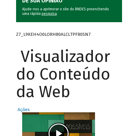
DÊ SUA OPINIÃO
Ajude-nos a aprimorar o site do BNDES preenchendo
uma rápida
pesquisa
.
Z7_L9KEH4O0LORH80ALCLTPF80SN7
Visualizador
do Conteúdo
da Web
Ações