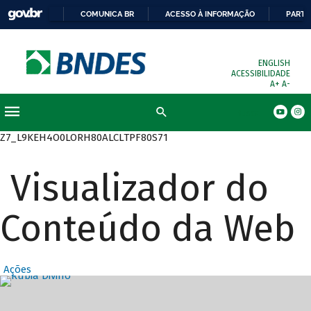
COMUNICA BR
ACESSO À INFORMAÇÃO
PARTI
ENGLISH
ACESSIBILIDADE
A+
A-
Busca
Z7_L9KEH4O0LORH80ALCLTPF80S71
Visualizador do
Conteúdo da Web
Ações
Destaques Prin