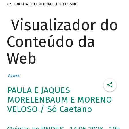
Z7_L9KEH4O0LORH80ALCLTPF80SN0
Visualizador do
Conteúdo da
Web
Ações
PAULA E JAQUES
MORELENBAUM E MORENO
VELOSO / Só Caetano