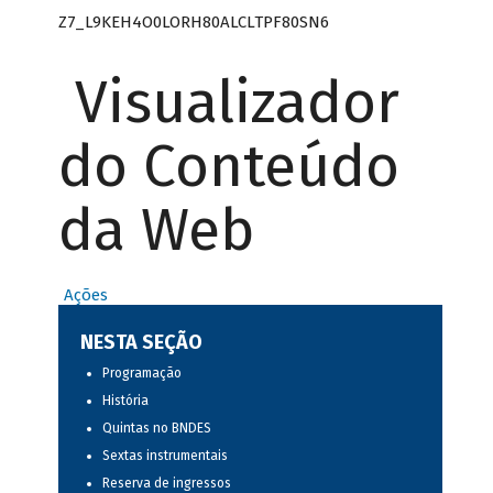
Z7_L9KEH4O0LORH80ALCLTPF80SN6
Visualizador
do Conteúdo
da Web
Ações
NESTA SEÇÃO
Programação
História
Quintas no BNDES
Sextas instrumentais
Reserva de ingressos