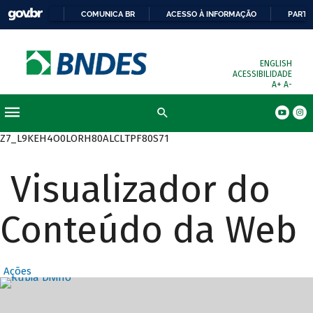
COMUNICA BR
ACESSO À INFORMAÇÃO
PARTI
ENGLISH
ACESSIBILIDADE
A+
A-
Busca
Z7_L9KEH4O0LORH80ALCLTPF80S71
Visualizador do
Conteúdo da Web
Ações
Destaques Prin