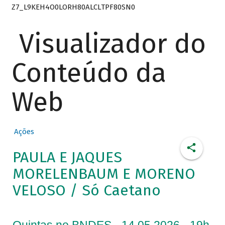
Z7_L9KEH4O0LORH80ALCLTPF80SN0
Visualizador do
Conteúdo da
Web
Ações
PAULA E JAQUES
MORELENBAUM E MORENO
VELOSO / Só Caetano