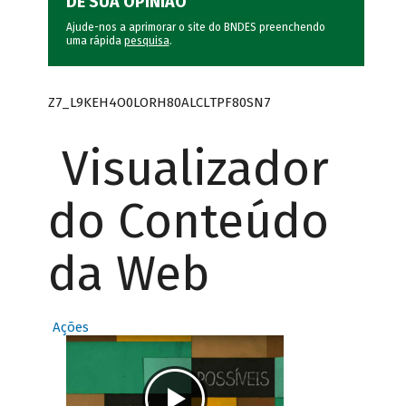
DÊ SUA OPINIÃO
Ajude-nos a aprimorar o site do BNDES preenchendo
uma rápida
pesquisa
.
Z7_L9KEH4O0LORH80ALCLTPF80SN7
Visualizador
do Conteúdo
da Web
Ações