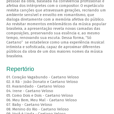
pessoal da obra, baseada na convivência profissional e
afetiva dos intérpretes com o compositor. O espetáculo
revisita canções que atravessam gerações, recriando um
ambiente sensível e envolto em romantismo, que
dialoga diretamente com a memória afetiva do público.
Ao revisitar momentos emblemáticos da música popular
brasileira, a apresentação revela novas camadas das
composições, preservando sua essência e, ao mesmo
tempo, renovando sua escuta. Dessa forma, “Só
Caetano” se estabelece como uma experiência musical
intimista e sofisticada, capaz de aproximar diferentes
públicos da obra de um dos maiores nomes da música
brasileira.
Repertório
01. Coração Vagabundo - Caetano Veloso
02. A Rã - João Donato e Caetano Veloso
03. Avarandado - Caetano Veloso
04. Irene - Caetano Veloso
05. Como Dois e Dois - Caetano Veloso
06. Meu Bem, Meu Mal - Caetano Veloso
07. Baby - Caetano Veloso
08. Menino do Rio - Caetano Veloso
09. Você é Linda - Caetano Veloso