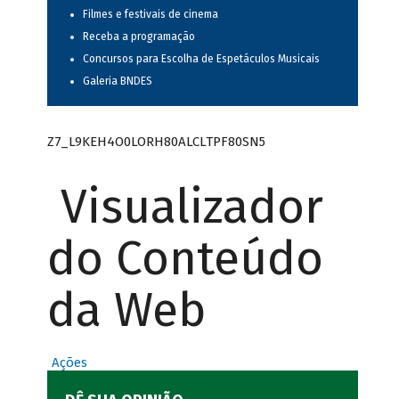
Filmes e festivais de cinema
Receba a programação
Concursos para Escolha de Espetáculos Musicais
Galeria BNDES
Z7_L9KEH4O0LORH80ALCLTPF80SN5
Visualizador
do Conteúdo
da Web
Ações