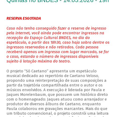
Quintas no BNDES - 14.05.2026 - 19h
RESERVA ESGOTADA
Caso não tenha conseguido fazer a reserva de ingresso
pela internet, você ainda pode encontrar ingressos na
recepção do Espaço Cultural BNDES, no dia do
espetáculo, a partir das 18h30, caso haja sobra dentre os
ingressos reservados e não retirados. Cada pessoa
receberá apenas um ingresso com lugar marcado, se for
o caso, estando o número de ingressos disponíveis
sujeito à lotação máxima do teatro.
O projeto “Só Caetano” apresenta um espetáculo
musical dedicado ao repertório de Caetano Veloso,
propondo uma reinterpretação de suas composições a
partir da trajetória compartilhada entre o autor e os
músicos envolvidos. A execução é liderada por Paula e
Jaques Morelenbaum, que possuem um histórico direto
com o homenageado: Jaques atuou como arranjador e
produtor de diversos álbuns de Caetano, enquanto
Paula colaborou em gravações marcantes. Mais do que
um tributo convencional, o projeto constrói uma leitura