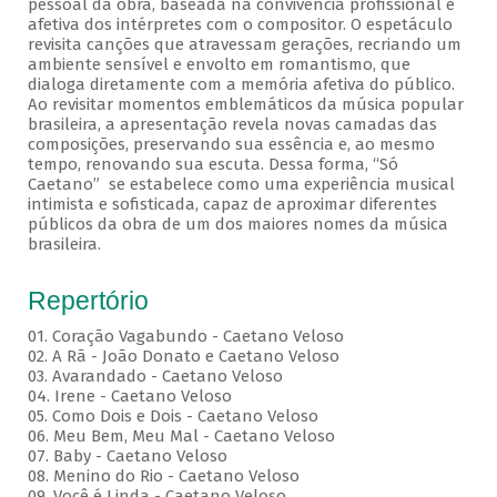
pessoal da obra, baseada na convivência profissional e
afetiva dos intérpretes com o compositor. O espetáculo
revisita canções que atravessam gerações, recriando um
ambiente sensível e envolto em romantismo, que
dialoga diretamente com a memória afetiva do público.
Ao revisitar momentos emblemáticos da música popular
brasileira, a apresentação revela novas camadas das
composições, preservando sua essência e, ao mesmo
tempo, renovando sua escuta. Dessa forma, “Só
Caetano” se estabelece como uma experiência musical
intimista e sofisticada, capaz de aproximar diferentes
públicos da obra de um dos maiores nomes da música
brasileira.
Repertório
01. Coração Vagabundo - Caetano Veloso
02. A Rã - João Donato e Caetano Veloso
03. Avarandado - Caetano Veloso
04. Irene - Caetano Veloso
05. Como Dois e Dois - Caetano Veloso
06. Meu Bem, Meu Mal - Caetano Veloso
07. Baby - Caetano Veloso
08. Menino do Rio - Caetano Veloso
09. Você é Linda - Caetano Veloso