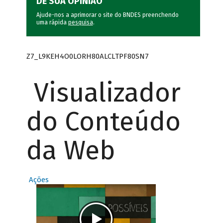
DÊ SUA OPINIÃO
Ajude-nos a aprimorar o site do BNDES preenchendo
uma rápida
pesquisa
.
Z7_L9KEH4O0LORH80ALCLTPF80SN7
Visualizador
do Conteúdo
da Web
Ações