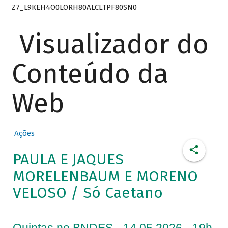
Z7_L9KEH4O0LORH80ALCLTPF80SN0
Visualizador do
Conteúdo da
Web
Ações
PAULA E JAQUES
MORELENBAUM E MORENO
VELOSO / Só Caetano