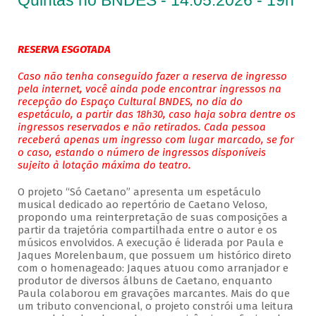
Quintas no BNDES - 14.05.2026 - 19h
RESERVA ESGOTADA
Caso não tenha conseguido fazer a reserva de ingresso
pela internet, você ainda pode encontrar ingressos na
recepção do Espaço Cultural BNDES, no dia do
espetáculo, a partir das 18h30, caso haja sobra dentre os
ingressos reservados e não retirados. Cada pessoa
receberá apenas um ingresso com lugar marcado, se for
o caso, estando o número de ingressos disponíveis
sujeito à lotação máxima do teatro.
O projeto “Só Caetano” apresenta um espetáculo
musical dedicado ao repertório de Caetano Veloso,
propondo uma reinterpretação de suas composições a
partir da trajetória compartilhada entre o autor e os
músicos envolvidos. A execução é liderada por Paula e
Jaques Morelenbaum, que possuem um histórico direto
com o homenageado: Jaques atuou como arranjador e
produtor de diversos álbuns de Caetano, enquanto
Paula colaborou em gravações marcantes. Mais do que
um tributo convencional, o projeto constrói uma leitura