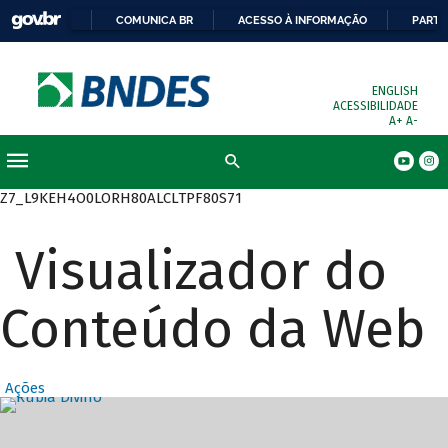
COMUNICA BR
ACESSO À INFORMAÇÃO
PARTI
ENGLISH
ACESSIBILIDADE
A+
A-
Busca
Z7_L9KEH4O0LORH80ALCLTPF80S71
Visualizador do
Conteúdo da Web
Ações
Destaques Prin