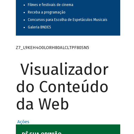
Filmes e festivais de cinema
Receba a programação
Concursos para Escolha de Espetáculos Musicais
Galeria BNDES
Z7_L9KEH4O0LORH80ALCLTPF80SN5
Visualizador
do Conteúdo
da Web
Ações