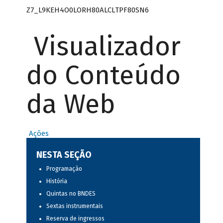
Z7_L9KEH4O0LORH80ALCLTPF80SN6
Visualizador
do Conteúdo
da Web
Ações
NESTA SEÇÃO
Programação
História
Quintas no BNDES
Sextas instrumentais
Reserva de ingressos