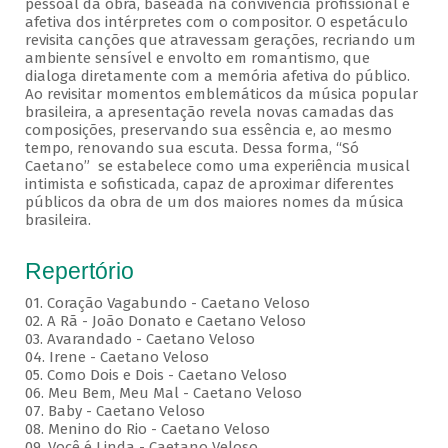
pessoal da obra, baseada na convivência profissional e
afetiva dos intérpretes com o compositor. O espetáculo
revisita canções que atravessam gerações, recriando um
ambiente sensível e envolto em romantismo, que
dialoga diretamente com a memória afetiva do público.
Ao revisitar momentos emblemáticos da música popular
brasileira, a apresentação revela novas camadas das
composições, preservando sua essência e, ao mesmo
tempo, renovando sua escuta. Dessa forma, “Só
Caetano” se estabelece como uma experiência musical
intimista e sofisticada, capaz de aproximar diferentes
públicos da obra de um dos maiores nomes da música
brasileira.
Repertório
01. Coração Vagabundo - Caetano Veloso
02. A Rã - João Donato e Caetano Veloso
03. Avarandado - Caetano Veloso
04. Irene - Caetano Veloso
05. Como Dois e Dois - Caetano Veloso
06. Meu Bem, Meu Mal - Caetano Veloso
07. Baby - Caetano Veloso
08. Menino do Rio - Caetano Veloso
09. Você é Linda - Caetano Veloso