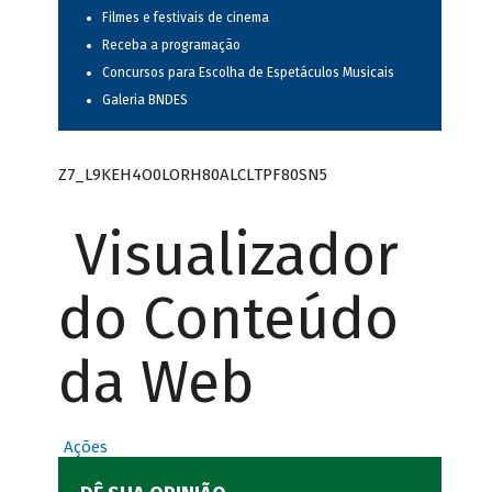
Filmes e festivais de cinema
Receba a programação
Concursos para Escolha de Espetáculos Musicais
Galeria BNDES
Z7_L9KEH4O0LORH80ALCLTPF80SN5
Visualizador
do Conteúdo
da Web
Ações