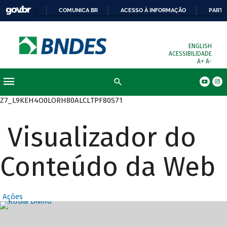
COMUNICA BR
ACESSO À INFORMAÇÃO
PARTI
ENGLISH
ACESSIBILIDADE
A+
A-
Busca
Z7_L9KEH4O0LORH80ALCLTPF80S71
Visualizador do
Conteúdo da Web
Ações
Destaques Prin