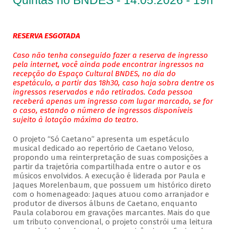
Quintas no BNDES - 14.05.2026 - 19h
RESERVA ESGOTADA
Caso não tenha conseguido fazer a reserva de ingresso
pela internet, você ainda pode encontrar ingressos na
recepção do Espaço Cultural BNDES, no dia do
espetáculo, a partir das 18h30, caso haja sobra dentre os
ingressos reservados e não retirados. Cada pessoa
receberá apenas um ingresso com lugar marcado, se for
o caso, estando o número de ingressos disponíveis
sujeito à lotação máxima do teatro.
O projeto “Só Caetano” apresenta um espetáculo
musical dedicado ao repertório de Caetano Veloso,
propondo uma reinterpretação de suas composições a
partir da trajetória compartilhada entre o autor e os
músicos envolvidos. A execução é liderada por Paula e
Jaques Morelenbaum, que possuem um histórico direto
com o homenageado: Jaques atuou como arranjador e
produtor de diversos álbuns de Caetano, enquanto
Paula colaborou em gravações marcantes. Mais do que
um tributo convencional, o projeto constrói uma leitura