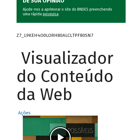
DÊ SUA OPINIÃO
Ajude-nos a aprimorar o site do BNDES preenchendo
uma rápida
pesquisa
.
Z7_L9KEH4O0LORH80ALCLTPF80SN7
Visualizador
do Conteúdo
da Web
Ações