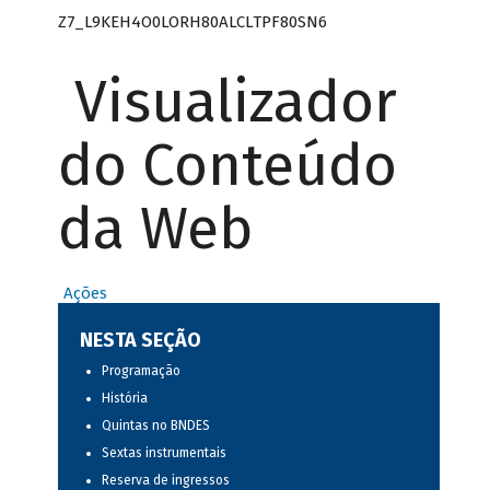
Z7_L9KEH4O0LORH80ALCLTPF80SN6
Visualizador
do Conteúdo
da Web
Ações
NESTA SEÇÃO
Programação
História
Quintas no BNDES
Sextas instrumentais
Reserva de ingressos