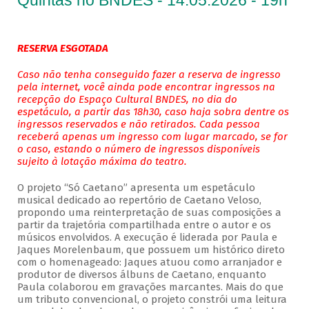
Quintas no BNDES - 14.05.2026 - 19h
RESERVA ESGOTADA
Caso não tenha conseguido fazer a reserva de ingresso
pela internet, você ainda pode encontrar ingressos na
recepção do Espaço Cultural BNDES, no dia do
espetáculo, a partir das 18h30, caso haja sobra dentre os
ingressos reservados e não retirados. Cada pessoa
receberá apenas um ingresso com lugar marcado, se for
o caso, estando o número de ingressos disponíveis
sujeito à lotação máxima do teatro.
O projeto “Só Caetano” apresenta um espetáculo
musical dedicado ao repertório de Caetano Veloso,
propondo uma reinterpretação de suas composições a
partir da trajetória compartilhada entre o autor e os
músicos envolvidos. A execução é liderada por Paula e
Jaques Morelenbaum, que possuem um histórico direto
com o homenageado: Jaques atuou como arranjador e
produtor de diversos álbuns de Caetano, enquanto
Paula colaborou em gravações marcantes. Mais do que
um tributo convencional, o projeto constrói uma leitura