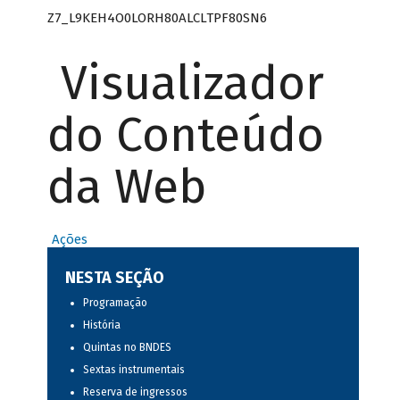
Z7_L9KEH4O0LORH80ALCLTPF80SN6
Visualizador
do Conteúdo
da Web
Ações
NESTA SEÇÃO
Programação
História
Quintas no BNDES
Sextas instrumentais
Reserva de ingressos