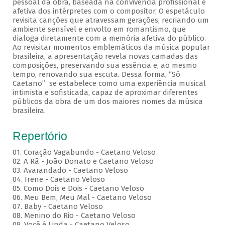
pessoal da obra, baseada na convivência profissional e
afetiva dos intérpretes com o compositor. O espetáculo
revisita canções que atravessam gerações, recriando um
ambiente sensível e envolto em romantismo, que
dialoga diretamente com a memória afetiva do público.
Ao revisitar momentos emblemáticos da música popular
brasileira, a apresentação revela novas camadas das
composições, preservando sua essência e, ao mesmo
tempo, renovando sua escuta. Dessa forma, “Só
Caetano” se estabelece como uma experiência musical
intimista e sofisticada, capaz de aproximar diferentes
públicos da obra de um dos maiores nomes da música
brasileira.
Repertório
01. Coração Vagabundo - Caetano Veloso
02. A Rã - João Donato e Caetano Veloso
03. Avarandado - Caetano Veloso
04. Irene - Caetano Veloso
05. Como Dois e Dois - Caetano Veloso
06. Meu Bem, Meu Mal - Caetano Veloso
07. Baby - Caetano Veloso
08. Menino do Rio - Caetano Veloso
09. Você é Linda - Caetano Veloso