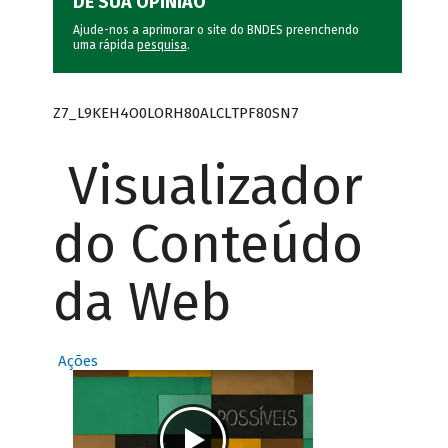
DÊ SUA OPINIÃO
Ajude-nos a aprimorar o site do BNDES preenchendo
uma rápida
pesquisa
.
Z7_L9KEH4O0LORH80ALCLTPF80SN7
Visualizador
do Conteúdo
da Web
Ações