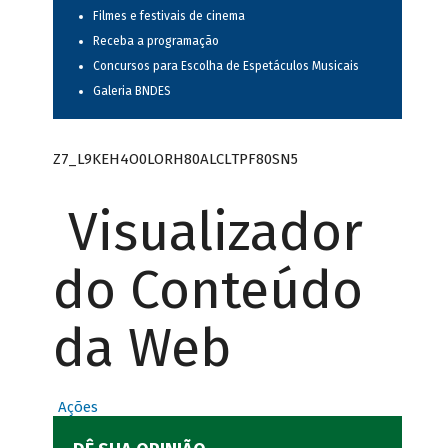
Filmes e festivais de cinema
Receba a programação
Concursos para Escolha de Espetáculos Musicais
Galeria BNDES
Z7_L9KEH4O0LORH80ALCLTPF80SN5
Visualizador
do Conteúdo
da Web
Ações