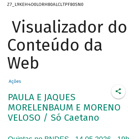
Z7_L9KEH4O0LORH80ALCLTPF80SN0
Visualizador do
Conteúdo da
Web
Ações
PAULA E JAQUES
MORELENBAUM E MORENO
VELOSO / Só Caetano