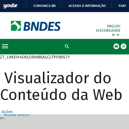
COMUNICA BR
ACESSO À INFORMAÇÃO
PARTI
ENGLISH
ACESSIBILIDADE
A+
A-
Busca
Z7_L9KEH4O0LORH80ALCLTPF80S71
Visualizador do
Conteúdo da Web
Ações
Destaques Prin