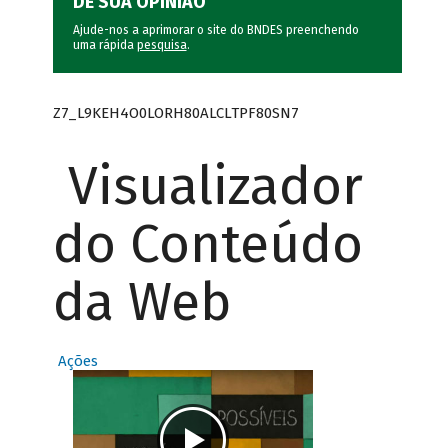
DÊ SUA OPINIÃO
Ajude-nos a aprimorar o site do BNDES preenchendo
uma rápida
pesquisa
.
Z7_L9KEH4O0LORH80ALCLTPF80SN7
Visualizador
do Conteúdo
da Web
Ações