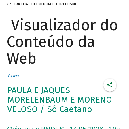
Z7_L9KEH4O0LORH80ALCLTPF80SN0
Visualizador do
Conteúdo da
Web
Ações
PAULA E JAQUES
MORELENBAUM E MORENO
VELOSO / Só Caetano