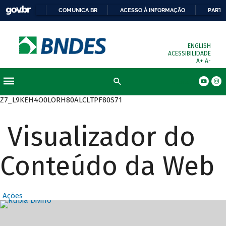
COMUNICA BR
ACESSO À INFORMAÇÃO
PARTI
ENGLISH
ACESSIBILIDADE
A+
A-
Busca
Z7_L9KEH4O0LORH80ALCLTPF80S71
Visualizador do
Conteúdo da Web
Ações
Destaques Prin