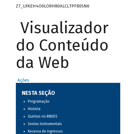
Z7_L9KEH4O0LORH80ALCLTPF80SN6
Visualizador
do Conteúdo
da Web
Ações
NESTA SEÇÃO
Programação
História
Quintas no BNDES
Sextas instrumentais
Reserva de ingressos