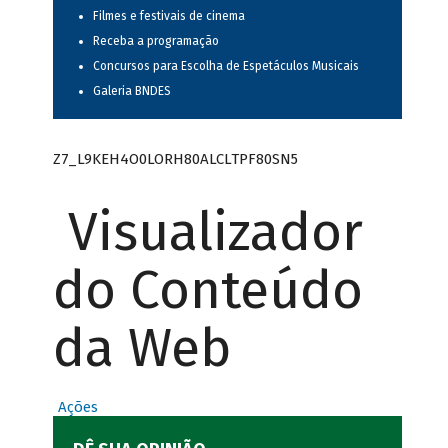
Filmes e festivais de cinema
Receba a programação
Concursos para Escolha de Espetáculos Musicais
Galeria BNDES
Z7_L9KEH4O0LORH80ALCLTPF80SN5
Visualizador
do Conteúdo
da Web
Ações