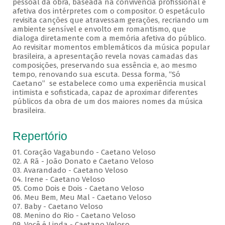
pessoal da obra, baseada na convivência profissional e
afetiva dos intérpretes com o compositor. O espetáculo
revisita canções que atravessam gerações, recriando um
ambiente sensível e envolto em romantismo, que
dialoga diretamente com a memória afetiva do público.
Ao revisitar momentos emblemáticos da música popular
brasileira, a apresentação revela novas camadas das
composições, preservando sua essência e, ao mesmo
tempo, renovando sua escuta. Dessa forma, “Só
Caetano” se estabelece como uma experiência musical
intimista e sofisticada, capaz de aproximar diferentes
públicos da obra de um dos maiores nomes da música
brasileira.
Repertório
01. Coração Vagabundo - Caetano Veloso
02. A Rã - João Donato e Caetano Veloso
03. Avarandado - Caetano Veloso
04. Irene - Caetano Veloso
05. Como Dois e Dois - Caetano Veloso
06. Meu Bem, Meu Mal - Caetano Veloso
07. Baby - Caetano Veloso
08. Menino do Rio - Caetano Veloso
09. Você é Linda - Caetano Veloso