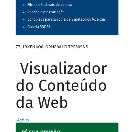
Filmes e festivais de cinema
Receba a programação
Concursos para Escolha de Espetáculos Musicais
Galeria BNDES
Z7_L9KEH4O0LORH80ALCLTPF80SN5
Visualizador
do Conteúdo
da Web
Ações