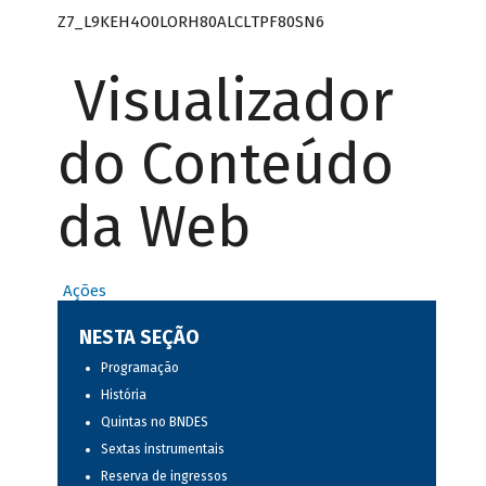
Z7_L9KEH4O0LORH80ALCLTPF80SN6
Visualizador
do Conteúdo
da Web
Ações
NESTA SEÇÃO
Programação
História
Quintas no BNDES
Sextas instrumentais
Reserva de ingressos