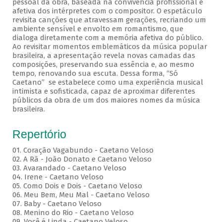
pessoal da obra, baseada na convivência profissional e
afetiva dos intérpretes com o compositor. O espetáculo
revisita canções que atravessam gerações, recriando um
ambiente sensível e envolto em romantismo, que
dialoga diretamente com a memória afetiva do público.
Ao revisitar momentos emblemáticos da música popular
brasileira, a apresentação revela novas camadas das
composições, preservando sua essência e, ao mesmo
tempo, renovando sua escuta. Dessa forma, “Só
Caetano” se estabelece como uma experiência musical
intimista e sofisticada, capaz de aproximar diferentes
públicos da obra de um dos maiores nomes da música
brasileira.
Repertório
01. Coração Vagabundo - Caetano Veloso
02. A Rã - João Donato e Caetano Veloso
03. Avarandado - Caetano Veloso
04. Irene - Caetano Veloso
05. Como Dois e Dois - Caetano Veloso
06. Meu Bem, Meu Mal - Caetano Veloso
07. Baby - Caetano Veloso
08. Menino do Rio - Caetano Veloso
09. Você é Linda - Caetano Veloso