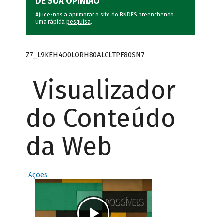
DÊ SUA OPINIÃO
Ajude-nos a aprimorar o site do BNDES preenchendo
uma rápida
pesquisa
.
Z7_L9KEH4O0LORH80ALCLTPF80SN7
Visualizador
do Conteúdo
da Web
Ações