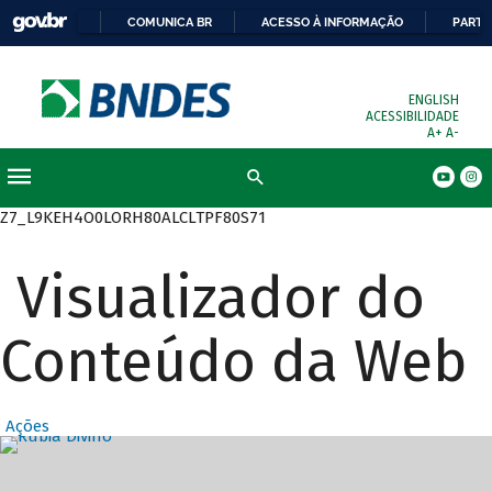
COMUNICA BR
ACESSO À INFORMAÇÃO
PARTI
ENGLISH
ACESSIBILIDADE
A+
A-
Busca
Z7_L9KEH4O0LORH80ALCLTPF80S71
Visualizador do
Conteúdo da Web
Ações
Destaques Prin