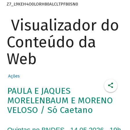
Z7_L9KEH4O0LORH80ALCLTPF80SN0
Visualizador do
Conteúdo da
Web
Ações
PAULA E JAQUES
MORELENBAUM E MORENO
VELOSO / Só Caetano