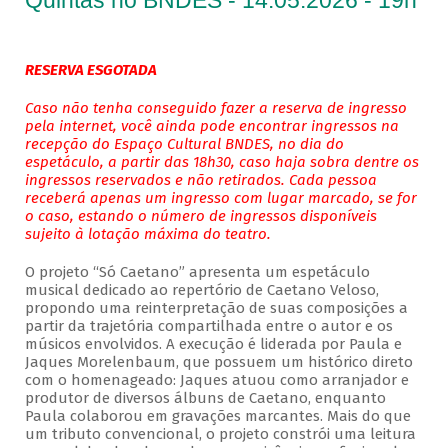
Quintas no BNDES - 14.05.2026 - 19h
RESERVA ESGOTADA
Caso não tenha conseguido fazer a reserva de ingresso
pela internet, você ainda pode encontrar ingressos na
recepção do Espaço Cultural BNDES, no dia do
espetáculo, a partir das 18h30, caso haja sobra dentre os
ingressos reservados e não retirados. Cada pessoa
receberá apenas um ingresso com lugar marcado, se for
o caso, estando o número de ingressos disponíveis
sujeito à lotação máxima do teatro.
O projeto “Só Caetano” apresenta um espetáculo
musical dedicado ao repertório de Caetano Veloso,
propondo uma reinterpretação de suas composições a
partir da trajetória compartilhada entre o autor e os
músicos envolvidos. A execução é liderada por Paula e
Jaques Morelenbaum, que possuem um histórico direto
com o homenageado: Jaques atuou como arranjador e
produtor de diversos álbuns de Caetano, enquanto
Paula colaborou em gravações marcantes. Mais do que
um tributo convencional, o projeto constrói uma leitura