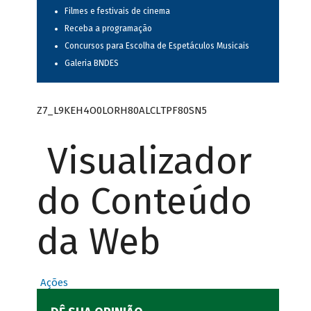
Filmes e festivais de cinema
Receba a programação
Concursos para Escolha de Espetáculos Musicais
Galeria BNDES
Z7_L9KEH4O0LORH80ALCLTPF80SN5
Visualizador
do Conteúdo
da Web
Ações