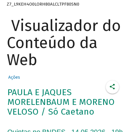
Z7_L9KEH4O0LORH80ALCLTPF80SN0
Visualizador do
Conteúdo da
Web
Ações
PAULA E JAQUES
MORELENBAUM E MORENO
VELOSO / Só Caetano