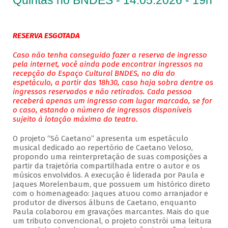
Quintas no BNDES - 14.05.2026 - 19h
RESERVA ESGOTADA
Caso não tenha conseguido fazer a reserva de ingresso
pela internet, você ainda pode encontrar ingressos na
recepção do Espaço Cultural BNDES, no dia do
espetáculo, a partir das 18h30, caso haja sobra dentre os
ingressos reservados e não retirados. Cada pessoa
receberá apenas um ingresso com lugar marcado, se for
o caso, estando o número de ingressos disponíveis
sujeito à lotação máxima do teatro.
O projeto “Só Caetano” apresenta um espetáculo
musical dedicado ao repertório de Caetano Veloso,
propondo uma reinterpretação de suas composições a
partir da trajetória compartilhada entre o autor e os
músicos envolvidos. A execução é liderada por Paula e
Jaques Morelenbaum, que possuem um histórico direto
com o homenageado: Jaques atuou como arranjador e
produtor de diversos álbuns de Caetano, enquanto
Paula colaborou em gravações marcantes. Mais do que
um tributo convencional, o projeto constrói uma leitura