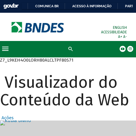
COMUNICA BR
ACESSO À INFORMAÇÃO
PARTI
ENGLISH
ACESSIBILIDADE
A+
A-
Busca
Z7_L9KEH4O0LORH80ALCLTPF80S71
Visualizador do
Conteúdo da Web
Ações
Destaques Prin