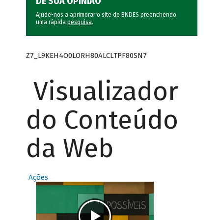
DÊ SUA OPINIÃO
Ajude-nos a aprimorar o site do BNDES preenchendo
uma rápida
pesquisa
.
Z7_L9KEH4O0LORH80ALCLTPF80SN7
Visualizador
do Conteúdo
da Web
Ações