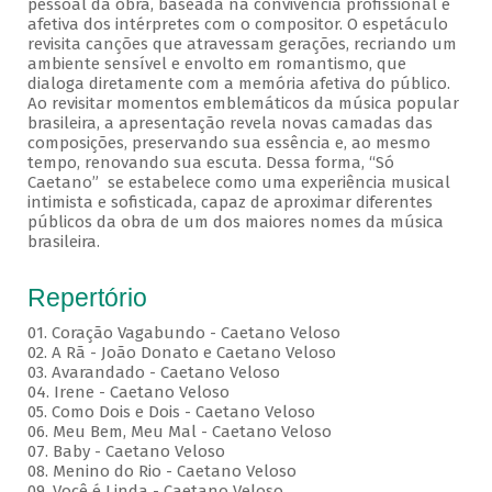
pessoal da obra, baseada na convivência profissional e
afetiva dos intérpretes com o compositor. O espetáculo
revisita canções que atravessam gerações, recriando um
ambiente sensível e envolto em romantismo, que
dialoga diretamente com a memória afetiva do público.
Ao revisitar momentos emblemáticos da música popular
brasileira, a apresentação revela novas camadas das
composições, preservando sua essência e, ao mesmo
tempo, renovando sua escuta. Dessa forma, “Só
Caetano” se estabelece como uma experiência musical
intimista e sofisticada, capaz de aproximar diferentes
públicos da obra de um dos maiores nomes da música
brasileira.
Repertório
01. Coração Vagabundo - Caetano Veloso
02. A Rã - João Donato e Caetano Veloso
03. Avarandado - Caetano Veloso
04. Irene - Caetano Veloso
05. Como Dois e Dois - Caetano Veloso
06. Meu Bem, Meu Mal - Caetano Veloso
07. Baby - Caetano Veloso
08. Menino do Rio - Caetano Veloso
09. Você é Linda - Caetano Veloso