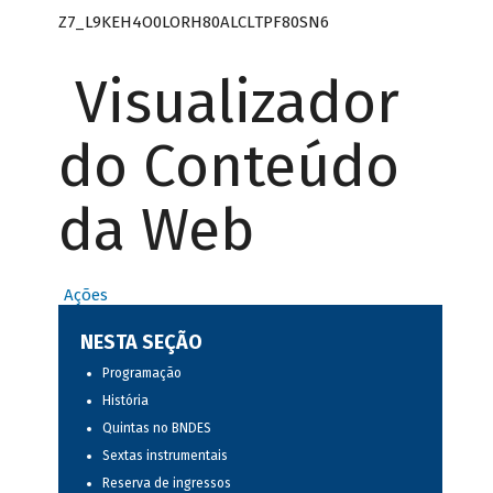
Z7_L9KEH4O0LORH80ALCLTPF80SN6
Visualizador
do Conteúdo
da Web
Ações
NESTA SEÇÃO
Programação
História
Quintas no BNDES
Sextas instrumentais
Reserva de ingressos