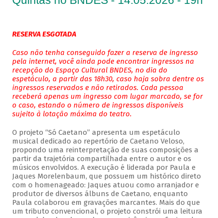
Quintas no BNDES - 14.05.2026 - 19h
RESERVA ESGOTADA
Caso não tenha conseguido fazer a reserva de ingresso
pela internet, você ainda pode encontrar ingressos na
recepção do Espaço Cultural BNDES, no dia do
espetáculo, a partir das 18h30, caso haja sobra dentre os
ingressos reservados e não retirados. Cada pessoa
receberá apenas um ingresso com lugar marcado, se for
o caso, estando o número de ingressos disponíveis
sujeito à lotação máxima do teatro.
O projeto “Só Caetano” apresenta um espetáculo
musical dedicado ao repertório de Caetano Veloso,
propondo uma reinterpretação de suas composições a
partir da trajetória compartilhada entre o autor e os
músicos envolvidos. A execução é liderada por Paula e
Jaques Morelenbaum, que possuem um histórico direto
com o homenageado: Jaques atuou como arranjador e
produtor de diversos álbuns de Caetano, enquanto
Paula colaborou em gravações marcantes. Mais do que
um tributo convencional, o projeto constrói uma leitura