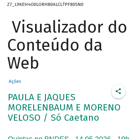
Z7_L9KEH4O0LORH80ALCLTPF80SN0
Visualizador do
Conteúdo da
Web
Ações
PAULA E JAQUES
MORELENBAUM E MORENO
VELOSO / Só Caetano