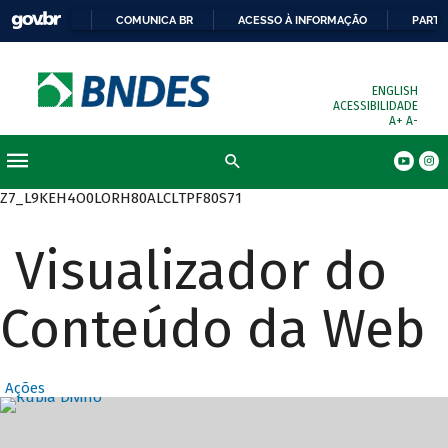
COMUNICA BR
ACESSO À INFORMAÇÃO
PARTI
ENGLISH
ACESSIBILIDADE
A+
A-
Busca
Z7_L9KEH4O0LORH80ALCLTPF80S71
Visualizador do
Conteúdo da Web
Ações
Destaques Prin