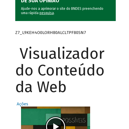
DÊ SUA OPINIÃO
Ajude-nos a aprimorar o site do BNDES preenchendo
uma rápida
pesquisa
.
Z7_L9KEH4O0LORH80ALCLTPF80SN7
Visualizador
do Conteúdo
da Web
Ações