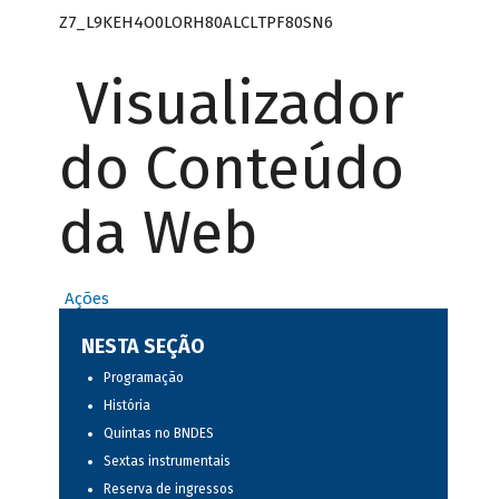
Z7_L9KEH4O0LORH80ALCLTPF80SN6
Visualizador
do Conteúdo
da Web
Ações
NESTA SEÇÃO
Programação
História
Quintas no BNDES
Sextas instrumentais
Reserva de ingressos