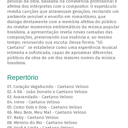
pessoal da obra, baseada na convivência profissional e
afetiva dos intérpretes com o compositor. O espetáculo
revisita canções que atravessam gerações, recriando um
ambiente sensível e envolto em romantismo, que
dialoga diretamente com a memória afetiva do público.
Ao revisitar momentos emblemáticos da música popular
brasileira, a apresentação revela novas camadas das
composições, preservando sua essência e, ao mesmo
tempo, renovando sua escuta. Dessa forma, “Só
Caetano” se estabelece como uma experiência musical
intimista e sofisticada, capaz de aproximar diferentes
públicos da obra de um dos maiores nomes da música
brasileira.
Repertório
01. Coração Vagabundo - Caetano Veloso
02. A Rã - João Donato e Caetano Veloso
03. Avarandado - Caetano Veloso
04. Irene - Caetano Veloso
05. Como Dois e Dois - Caetano Veloso
06. Meu Bem, Meu Mal - Caetano Veloso
07. Baby - Caetano Veloso
08. Menino do Rio - Caetano Veloso
09. Você é Linda - Caetano Veloso