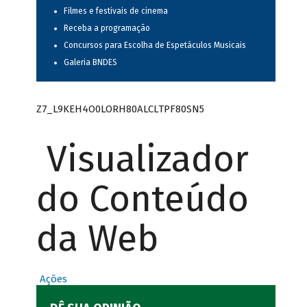
Filmes e festivais de cinema
Receba a programação
Concursos para Escolha de Espetáculos Musicais
Galeria BNDES
Z7_L9KEH4O0LORH80ALCLTPF80SN5
Visualizador
do Conteúdo
da Web
Ações