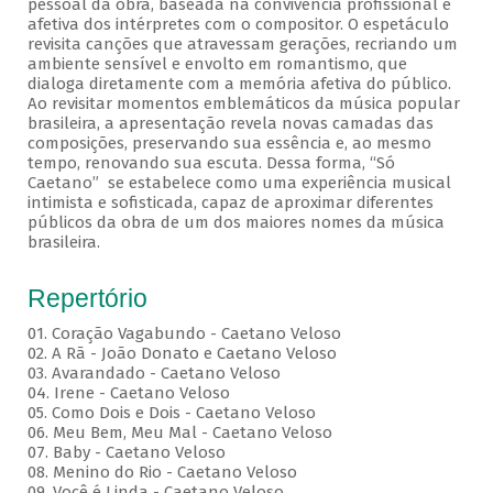
pessoal da obra, baseada na convivência profissional e
afetiva dos intérpretes com o compositor. O espetáculo
revisita canções que atravessam gerações, recriando um
ambiente sensível e envolto em romantismo, que
dialoga diretamente com a memória afetiva do público.
Ao revisitar momentos emblemáticos da música popular
brasileira, a apresentação revela novas camadas das
composições, preservando sua essência e, ao mesmo
tempo, renovando sua escuta. Dessa forma, “Só
Caetano” se estabelece como uma experiência musical
intimista e sofisticada, capaz de aproximar diferentes
públicos da obra de um dos maiores nomes da música
brasileira.
Repertório
01. Coração Vagabundo - Caetano Veloso
02. A Rã - João Donato e Caetano Veloso
03. Avarandado - Caetano Veloso
04. Irene - Caetano Veloso
05. Como Dois e Dois - Caetano Veloso
06. Meu Bem, Meu Mal - Caetano Veloso
07. Baby - Caetano Veloso
08. Menino do Rio - Caetano Veloso
09. Você é Linda - Caetano Veloso