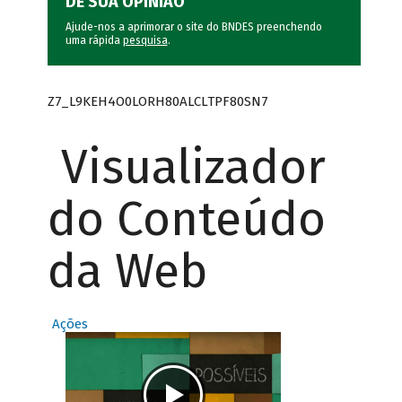
DÊ SUA OPINIÃO
Ajude-nos a aprimorar o site do BNDES preenchendo
uma rápida
pesquisa
.
Z7_L9KEH4O0LORH80ALCLTPF80SN7
Visualizador
do Conteúdo
da Web
Ações