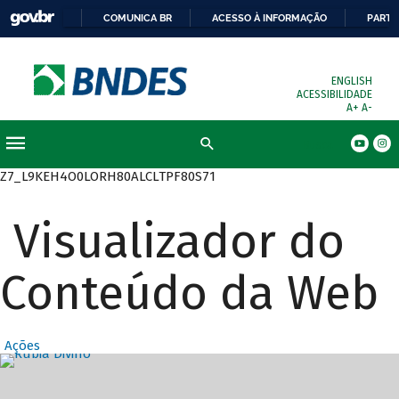
COMUNICA BR
ACESSO À INFORMAÇÃO
PARTI
ENGLISH
ACESSIBILIDADE
A+
A-
Busca
Z7_L9KEH4O0LORH80ALCLTPF80S71
Visualizador do
Conteúdo da Web
Ações
Destaques Prin