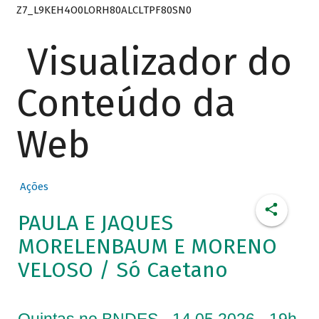
Z7_L9KEH4O0LORH80ALCLTPF80SN0
Visualizador do
Conteúdo da
Web
Ações
PAULA E JAQUES
MORELENBAUM E MORENO
VELOSO / Só Caetano