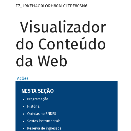
Z7_L9KEH4O0LORH80ALCLTPF80SN6
Visualizador
do Conteúdo
da Web
Ações
NESTA SEÇÃO
Programação
História
Quintas no BNDES
Sextas instrumentais
Reserva de ingressos