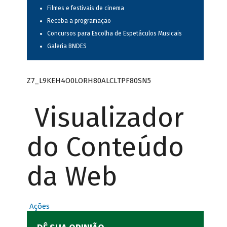
Filmes e festivais de cinema
Receba a programação
Concursos para Escolha de Espetáculos Musicais
Galeria BNDES
Z7_L9KEH4O0LORH80ALCLTPF80SN5
Visualizador
do Conteúdo
da Web
Ações