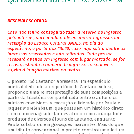
Quintas no BNDES - 14.05.2026 - 19h
RESERVA ESGOTADA
Caso não tenha conseguido fazer a reserva de ingresso
pela internet, você ainda pode encontrar ingressos na
recepção do Espaço Cultural BNDES, no dia do
espetáculo, a partir das 18h30, caso haja sobra dentre os
ingressos reservados e não retirados. Cada pessoa
receberá apenas um ingresso com lugar marcado, se for
o caso, estando o número de ingressos disponíveis
sujeito à lotação máxima do teatro.
O projeto “Só Caetano” apresenta um espetáculo
musical dedicado ao repertório de Caetano Veloso,
propondo uma reinterpretação de suas composições a
partir da trajetória compartilhada entre o autor e os
músicos envolvidos. A execução é liderada por Paula e
Jaques Morelenbaum, que possuem um histórico direto
com o homenageado: Jaques atuou como arranjador e
produtor de diversos álbuns de Caetano, enquanto
Paula colaborou em gravações marcantes. Mais do que
um tributo convencional, o projeto constrói uma leitura