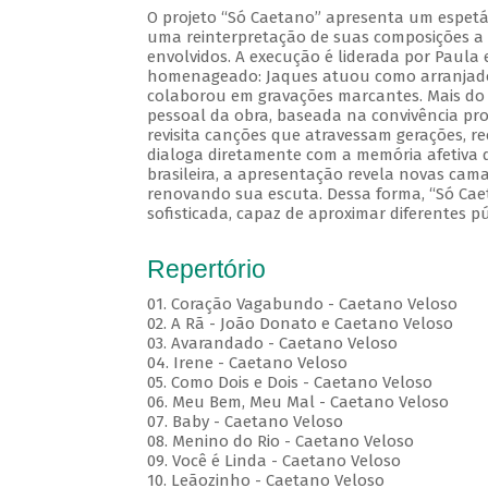
O projeto “Só Caetano” apresenta um espetá
uma reinterpretação de suas composições a p
envolvidos. A execução é liderada por Paul
homenageado: Jaques atuou como arranjador
colaborou em gravações marcantes. Mais do q
pessoal da obra, baseada na convivência prof
revisita canções que atravessam gerações, 
dialoga diretamente com a memória afetiva 
brasileira, a apresentação revela novas ca
renovando sua escuta. Dessa forma, “Só Cae
sofisticada, capaz de aproximar diferentes p
Repertório
01. Coração Vagabundo - Caetano Veloso
02. A Rã - João Donato e Caetano Veloso
03. Avarandado - Caetano Veloso
04. Irene - Caetano Veloso
05. Como Dois e Dois - Caetano Veloso
06. Meu Bem, Meu Mal - Caetano Veloso
07. Baby - Caetano Veloso
08. Menino do Rio - Caetano Veloso
09. Você é Linda - Caetano Veloso
10. Leãozinho - Caetano Veloso