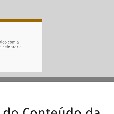
alco com a
a celebrar a
r do Conteúdo da