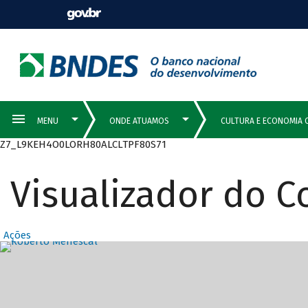
Z7_L9KEH4O0LORH80ALCLTPF80S71
Visualizador do 
Ações
Destaques Prin