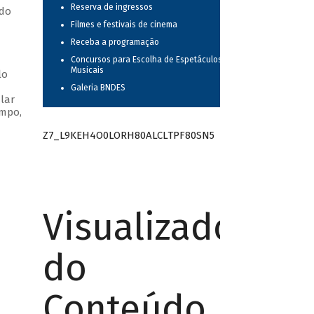
Reserva de ingressos
ndo
Filmes e festivais de cinema
Receba a programação
Concursos para Escolha de Espetáculos
Musicais
lo
Galeria BNDES
lar
empo,
Z7_L9KEH4O0LORH80ALCLTPF80SN5
Visualizador
do
Conteúdo