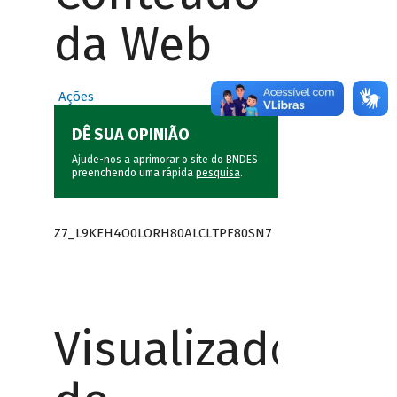
da Web
Ações
DÊ SUA OPINIÃO
Ajude-nos a aprimorar o site do BNDES
preenchendo uma rápida
pesquisa
.
Z7_L9KEH4O0LORH80ALCLTPF80SN7
Visualizador