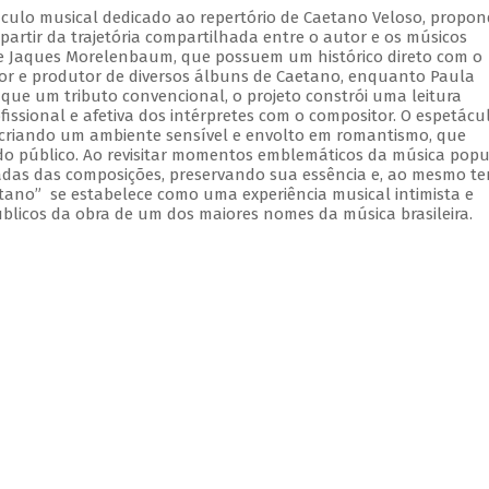
culo musical dedicado ao repertório de Caetano Veloso, propo
artir da trajetória compartilhada entre o autor e os músicos
a e Jaques Morelenbaum, que possuem um histórico direto com o
 e produtor de diversos álbuns de Caetano, enquanto Paula
ue um tributo convencional, o projeto constrói uma leitura
issional e afetiva dos intérpretes com o compositor. O espetácu
recriando um ambiente sensível e envolto em romantismo, que
do público. Ao revisitar momentos emblemáticos da música popu
madas das composições, preservando sua essência e, ao mesmo t
tano” se estabelece como uma experiência musical intimista e
úblicos da obra de um dos maiores nomes da música brasileira.