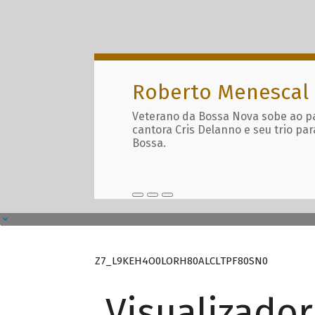
Roberto Menescal
Veterano da Bossa Nova sobe ao p
cantora Cris Delanno e seu trio par
Bossa.
Z7_L9KEH4O0LORH80ALCLTPF80SN0
Visualizado