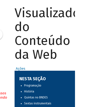
Visualizador
do
Conteúdo
da Web
Ações
NESTA SEÇÃO
Programação
História
ssos
tando
Quintas no BNDES
Sextas instrumentais