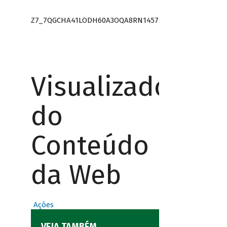
Z7_7QGCHA41LODH60A3OQA8RN1457
Visualizador
do
Conteúdo
da Web
Ações
VEJA TAMBÉM