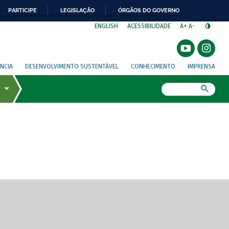
PARTICIPE
LEGISLAÇÃO
ÓRGÃOS DO GOVERNO
⁣
ENGLISH
ACESSIBILIDADE
A+
A-
NCIA
DESENVOLVIMENTO SUSTENTÁVEL
CONHECIMENTO
IMPRENSA
Busca
gem de tela