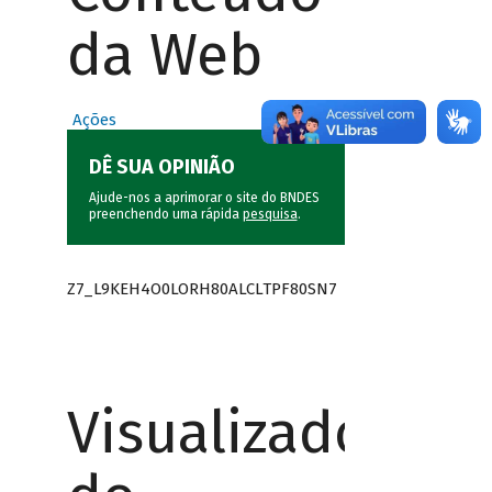
da Web
Ações
DÊ SUA OPINIÃO
Ajude-nos a aprimorar o site do BNDES
preenchendo uma rápida
pesquisa
.
Z7_L9KEH4O0LORH80ALCLTPF80SN7
Visualizador