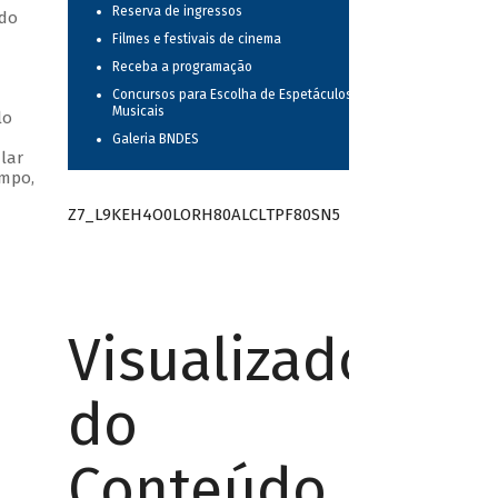
Reserva de ingressos
ndo
Filmes e festivais de cinema
Receba a programação
Concursos para Escolha de Espetáculos
Musicais
lo
Galeria BNDES
lar
empo,
Z7_L9KEH4O0LORH80ALCLTPF80SN5
Visualizador
do
Conteúdo