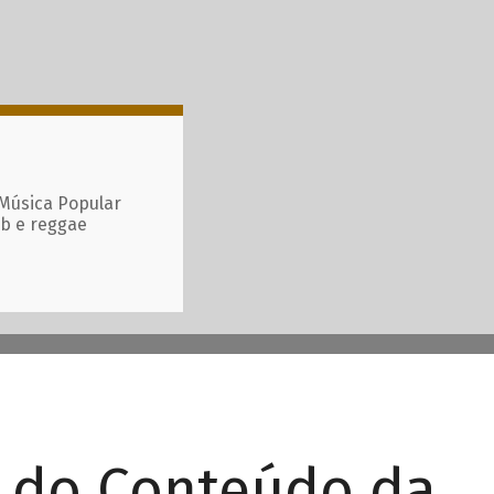
 Música Popular
ub e reggae
r do Conteúdo da