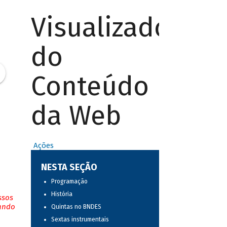
Visualizador
do
Conteúdo
da Web
Ações
NESTA SEÇÃO
Programação
História
ssos
tando
Quintas no BNDES
Sextas instrumentais