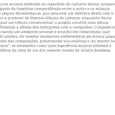
culo musical dedicado ao repertório de Caetano Veloso, propo
artir da trajetória compartilhada entre o autor e os músicos
a e Jaques Morelenbaum, que possuem um histórico direto com o
 e produtor de diversos álbuns de Caetano, enquanto Paula
ue um tributo convencional, o projeto constrói uma leitura
issional e afetiva dos intérpretes com o compositor. O espetácu
recriando um ambiente sensível e envolto em romantismo, que
do público. Ao revisitar momentos emblemáticos da música popu
madas das composições, preservando sua essência e, ao mesmo t
tano” se estabelece como uma experiência musical intimista e
úblicos da obra de um dos maiores nomes da música brasileira.