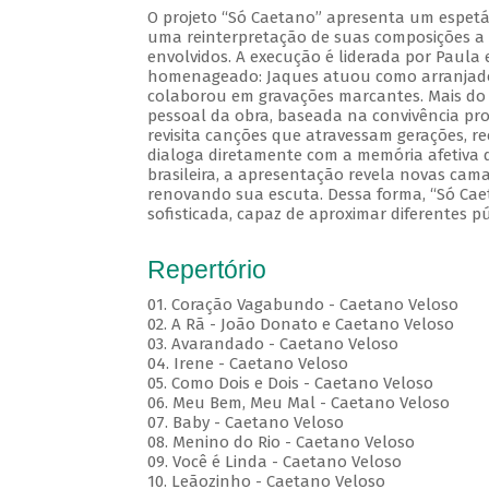
O projeto “Só Caetano” apresenta um espetá
uma reinterpretação de suas composições a p
envolvidos. A execução é liderada por Paul
homenageado: Jaques atuou como arranjador
colaborou em gravações marcantes. Mais do q
pessoal da obra, baseada na convivência prof
revisita canções que atravessam gerações, 
dialoga diretamente com a memória afetiva 
brasileira, a apresentação revela novas ca
renovando sua escuta. Dessa forma, “Só Cae
sofisticada, capaz de aproximar diferentes p
Repertório
01. Coração Vagabundo - Caetano Veloso
02. A Rã - João Donato e Caetano Veloso
03. Avarandado - Caetano Veloso
04. Irene - Caetano Veloso
05. Como Dois e Dois - Caetano Veloso
06. Meu Bem, Meu Mal - Caetano Veloso
07. Baby - Caetano Veloso
08. Menino do Rio - Caetano Veloso
09. Você é Linda - Caetano Veloso
10. Leãozinho - Caetano Veloso