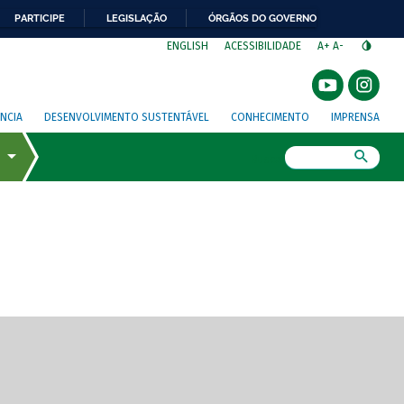
PARTICIPE
LEGISLAÇÃO
ÓRGÃOS DO GOVERNO
⁣
ENGLISH
ACESSIBILIDADE
A+
A-
NCIA
DESENVOLVIMENTO SUSTENTÁVEL
CONHECIMENTO
IMPRENSA
Busca
gem de tela