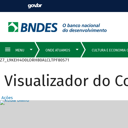
Z7_L9KEH4O0LORH80ALCLTPF80S71
Visualizador do 
Ações
Destaques Prin