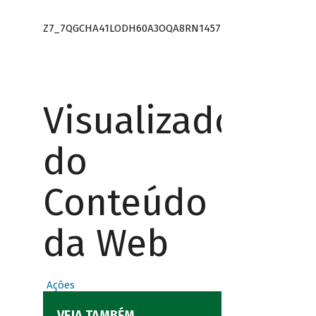
Z7_7QGCHA41LODH60A3OQA8RN1457
Visualizador
do
Conteúdo
da Web
Ações
VEJA TAMBÉM