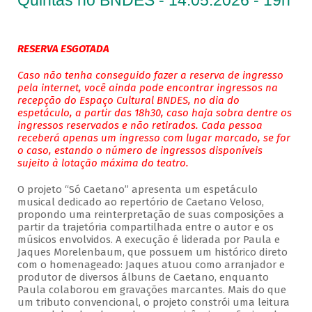
Quintas no BNDES - 14.05.2026 - 19h
RESERVA ESGOTADA
Caso não tenha conseguido fazer a reserva de ingresso
pela internet, você ainda pode encontrar ingressos na
recepção do Espaço Cultural BNDES, no dia do
espetáculo, a partir das 18h30, caso haja sobra dentre os
ingressos reservados e não retirados. Cada pessoa
receberá apenas um ingresso com lugar marcado, se for
o caso, estando o número de ingressos disponíveis
sujeito à lotação máxima do teatro.
O projeto “Só Caetano” apresenta um espetáculo
musical dedicado ao repertório de Caetano Veloso,
propondo uma reinterpretação de suas composições a
partir da trajetória compartilhada entre o autor e os
músicos envolvidos. A execução é liderada por Paula e
Jaques Morelenbaum, que possuem um histórico direto
com o homenageado: Jaques atuou como arranjador e
produtor de diversos álbuns de Caetano, enquanto
Paula colaborou em gravações marcantes. Mais do que
um tributo convencional, o projeto constrói uma leitura