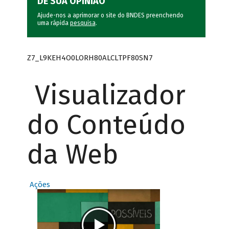
DÊ SUA OPINIÃO
Ajude-nos a aprimorar o site do BNDES preenchendo
uma rápida
pesquisa
.
Z7_L9KEH4O0LORH80ALCLTPF80SN7
Visualizador
do Conteúdo
da Web
Ações