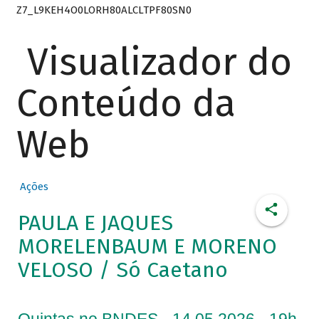
Z7_L9KEH4O0LORH80ALCLTPF80SN0
Visualizador do
Conteúdo da
Web
Ações
PAULA E JAQUES
MORELENBAUM E MORENO
VELOSO / Só Caetano