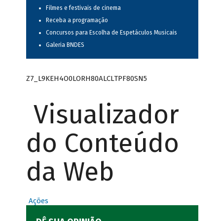
Filmes e festivais de cinema
Receba a programação
Concursos para Escolha de Espetáculos Musicais
Galeria BNDES
Z7_L9KEH4O0LORH80ALCLTPF80SN5
Visualizador
do Conteúdo
da Web
Ações