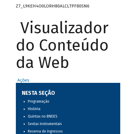
Z7_L9KEH4O0LORH80ALCLTPF80SN6
Visualizador
do Conteúdo
da Web
Ações
NESTA SEÇÃO
Programação
História
Quintas no BNDES
Sextas instrumentais
Reserva de ingressos