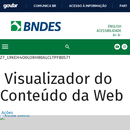
COMUNICA BR
ACESSO À INFORMAÇÃO
PARTI
ENGLISH
ACESSIBILIDADE
A+
A-
Busca
Z7_L9KEH4O0LORH80ALCLTPF80S71
Visualizador do
Conteúdo da Web
Ações
Destaques Prin