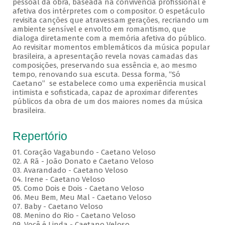
pessoal da obra, baseada na convivência profissional e
afetiva dos intérpretes com o compositor. O espetáculo
revisita canções que atravessam gerações, recriando um
ambiente sensível e envolto em romantismo, que
dialoga diretamente com a memória afetiva do público.
Ao revisitar momentos emblemáticos da música popular
brasileira, a apresentação revela novas camadas das
composições, preservando sua essência e, ao mesmo
tempo, renovando sua escuta. Dessa forma, “Só
Caetano” se estabelece como uma experiência musical
intimista e sofisticada, capaz de aproximar diferentes
públicos da obra de um dos maiores nomes da música
brasileira.
Repertório
01. Coração Vagabundo - Caetano Veloso
02. A Rã - João Donato e Caetano Veloso
03. Avarandado - Caetano Veloso
04. Irene - Caetano Veloso
05. Como Dois e Dois - Caetano Veloso
06. Meu Bem, Meu Mal - Caetano Veloso
07. Baby - Caetano Veloso
08. Menino do Rio - Caetano Veloso
09. Você é Linda - Caetano Veloso