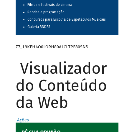
Filmes e festivais de cinema
Receba a programação
Concursos para Escolha de Espetáculos Musicais
Galeria BNDES
Z7_L9KEH4O0LORH80ALCLTPF80SN5
Visualizador
do Conteúdo
da Web
Ações