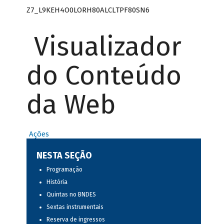
Z7_L9KEH4O0LORH80ALCLTPF80SN6
Visualizador
do Conteúdo
da Web
Ações
NESTA SEÇÃO
Programação
História
Quintas no BNDES
Sextas instrumentais
Reserva de ingressos