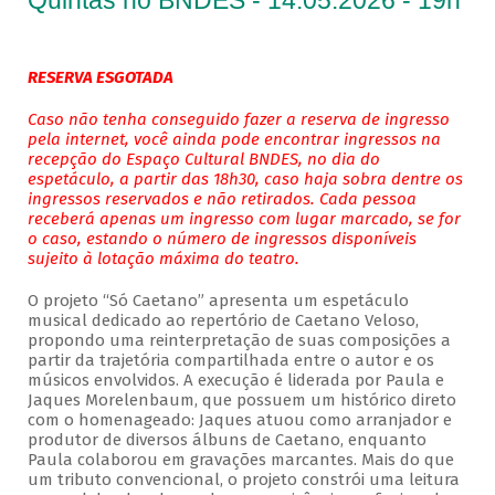
Quintas no BNDES - 14.05.2026 - 19h
RESERVA ESGOTADA
Caso não tenha conseguido fazer a reserva de ingresso
pela internet, você ainda pode encontrar ingressos na
recepção do Espaço Cultural BNDES, no dia do
espetáculo, a partir das 18h30, caso haja sobra dentre os
ingressos reservados e não retirados. Cada pessoa
receberá apenas um ingresso com lugar marcado, se for
o caso, estando o número de ingressos disponíveis
sujeito à lotação máxima do teatro.
O projeto “Só Caetano” apresenta um espetáculo
musical dedicado ao repertório de Caetano Veloso,
propondo uma reinterpretação de suas composições a
partir da trajetória compartilhada entre o autor e os
músicos envolvidos. A execução é liderada por Paula e
Jaques Morelenbaum, que possuem um histórico direto
com o homenageado: Jaques atuou como arranjador e
produtor de diversos álbuns de Caetano, enquanto
Paula colaborou em gravações marcantes. Mais do que
um tributo convencional, o projeto constrói uma leitura