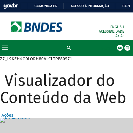
COMUNICA BR
ACESSO À INFORMAÇÃO
PARTI
ENGLISH
ACESSIBILIDADE
A+
A-
Busca
Z7_L9KEH4O0LORH80ALCLTPF80S71
Visualizador do
Conteúdo da Web
Ações
Destaques Prin