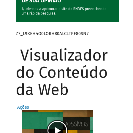
DÊ SUA OPINIÃO
Ajude-nos a aprimorar o site do BNDES preenchendo
uma rápida
pesquisa
.
Z7_L9KEH4O0LORH80ALCLTPF80SN7
Visualizador
do Conteúdo
da Web
Ações