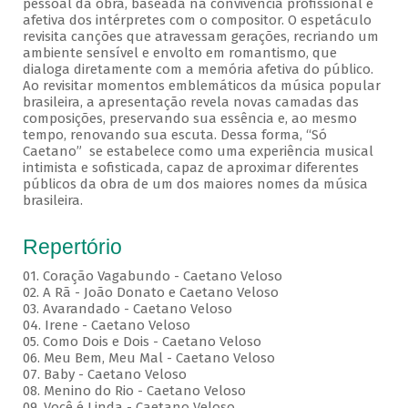
pessoal da obra, baseada na convivência profissional e
afetiva dos intérpretes com o compositor. O espetáculo
revisita canções que atravessam gerações, recriando um
ambiente sensível e envolto em romantismo, que
dialoga diretamente com a memória afetiva do público.
Ao revisitar momentos emblemáticos da música popular
brasileira, a apresentação revela novas camadas das
composições, preservando sua essência e, ao mesmo
tempo, renovando sua escuta. Dessa forma, “Só
Caetano” se estabelece como uma experiência musical
intimista e sofisticada, capaz de aproximar diferentes
públicos da obra de um dos maiores nomes da música
brasileira.
Repertório
01. Coração Vagabundo - Caetano Veloso
02. A Rã - João Donato e Caetano Veloso
03. Avarandado - Caetano Veloso
04. Irene - Caetano Veloso
05. Como Dois e Dois - Caetano Veloso
06. Meu Bem, Meu Mal - Caetano Veloso
07. Baby - Caetano Veloso
08. Menino do Rio - Caetano Veloso
09. Você é Linda - Caetano Veloso