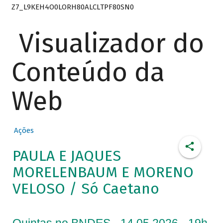
Z7_L9KEH4O0LORH80ALCLTPF80SN0
Visualizador do
Conteúdo da
Web
Ações
PAULA E JAQUES
MORELENBAUM E MORENO
VELOSO / Só Caetano