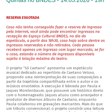
Quintas no BNDES - 14.05.2026 - 19h
RESERVA ESGOTADA
Caso não tenha conseguido fazer a reserva de ingresso
pela internet, você ainda pode encontrar ingressos na
recepção do Espaço Cultural BNDES, no dia do
espetáculo, a partir das 18h30, caso haja sobra dentre os
ingressos reservados e não retirados. Cada pessoa
receberá apenas um ingresso com lugar marcado, se for
o caso, estando o número de ingressos disponíveis
sujeito à lotação máxima do teatro.
O projeto “Só Caetano” apresenta um espetáculo
musical dedicado ao repertório de Caetano Veloso,
propondo uma reinterpretação de suas composições a
partir da trajetória compartilhada entre o autor e os
músicos envolvidos. A execução é liderada por Paula e
Jaques Morelenbaum, que possuem um histórico direto
com o homenageado: Jaques atuou como arranjador e
produtor de diversos álbuns de Caetano, enquanto
Paula colaborou em gravações marcantes. Mais do que
um tributo convencional, o projeto constrói uma leitura