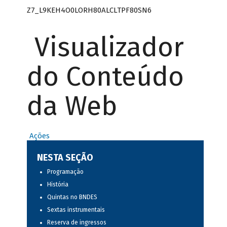
Z7_L9KEH4O0LORH80ALCLTPF80SN6
Visualizador
do Conteúdo
da Web
Ações
NESTA SEÇÃO
Programação
História
Quintas no BNDES
Sextas instrumentais
Reserva de ingressos