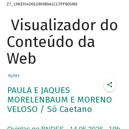
Z7_L9KEH4O0LORH80ALCLTPF80SN0
Visualizador do
Conteúdo da
Web
Ações
PAULA E JAQUES
MORELENBAUM E MORENO
VELOSO / Só Caetano