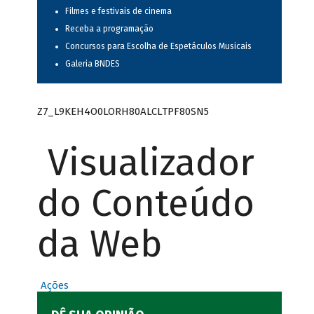
Filmes e festivais de cinema
Receba a programação
Concursos para Escolha de Espetáculos Musicais
Galeria BNDES
Z7_L9KEH4O0LORH80ALCLTPF80SN5
Visualizador
do Conteúdo
da Web
Ações