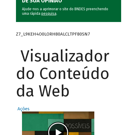
DÊ SUA OPINIÃO
Ajude-nos a aprimorar o site do BNDES preenchendo
uma rápida
pesquisa
.
Z7_L9KEH4O0LORH80ALCLTPF80SN7
Visualizador
do Conteúdo
da Web
Ações