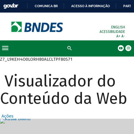
COMUNICA BR
ACESSO À INFORMAÇÃO
PARTI
ENGLISH
ACESSIBILIDADE
A+
A-
Busca
Z7_L9KEH4O0LORH80ALCLTPF80S71
Visualizador do
Conteúdo da Web
Ações
Destaques Prin