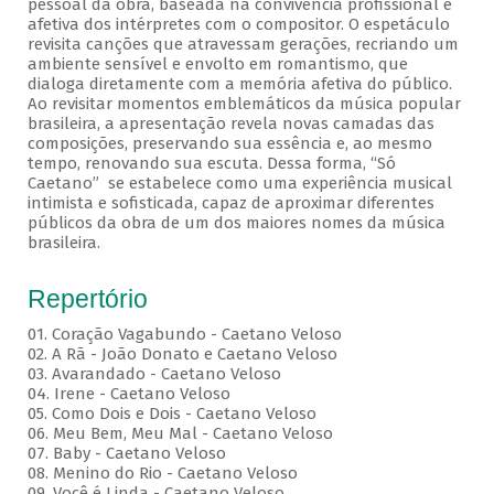
pessoal da obra, baseada na convivência profissional e
afetiva dos intérpretes com o compositor. O espetáculo
revisita canções que atravessam gerações, recriando um
ambiente sensível e envolto em romantismo, que
dialoga diretamente com a memória afetiva do público.
Ao revisitar momentos emblemáticos da música popular
brasileira, a apresentação revela novas camadas das
composições, preservando sua essência e, ao mesmo
tempo, renovando sua escuta. Dessa forma, “Só
Caetano” se estabelece como uma experiência musical
intimista e sofisticada, capaz de aproximar diferentes
públicos da obra de um dos maiores nomes da música
brasileira.
Repertório
01. Coração Vagabundo - Caetano Veloso
02. A Rã - João Donato e Caetano Veloso
03. Avarandado - Caetano Veloso
04. Irene - Caetano Veloso
05. Como Dois e Dois - Caetano Veloso
06. Meu Bem, Meu Mal - Caetano Veloso
07. Baby - Caetano Veloso
08. Menino do Rio - Caetano Veloso
09. Você é Linda - Caetano Veloso