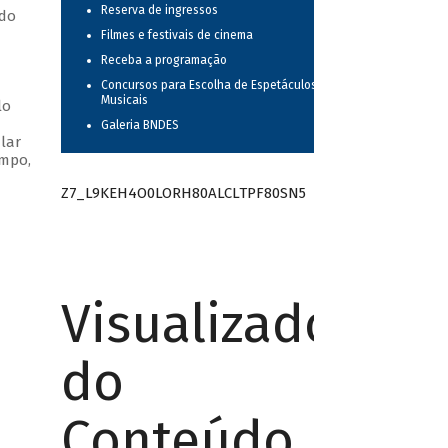
Reserva de ingressos
ndo
Filmes e festivais de cinema
Receba a programação
Concursos para Escolha de Espetáculos
Musicais
lo
Galeria BNDES
lar
empo,
Z7_L9KEH4O0LORH80ALCLTPF80SN5
Visualizador
do
Conteúdo