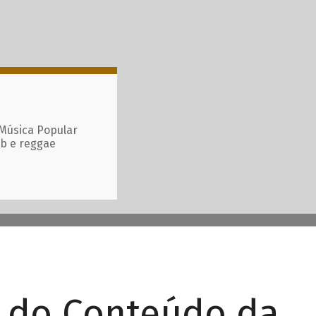
 Música Popular
ub e reggae
r do Conteúdo da