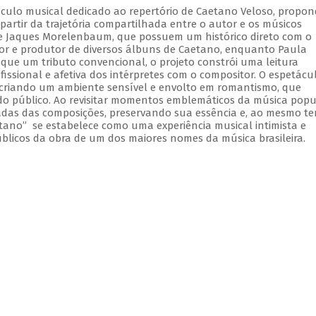
culo musical dedicado ao repertório de Caetano Veloso, propo
artir da trajetória compartilhada entre o autor e os músicos
a e Jaques Morelenbaum, que possuem um histórico direto com o
 e produtor de diversos álbuns de Caetano, enquanto Paula
ue um tributo convencional, o projeto constrói uma leitura
issional e afetiva dos intérpretes com o compositor. O espetácu
recriando um ambiente sensível e envolto em romantismo, que
do público. Ao revisitar momentos emblemáticos da música popu
madas das composições, preservando sua essência e, ao mesmo t
tano” se estabelece como uma experiência musical intimista e
úblicos da obra de um dos maiores nomes da música brasileira.