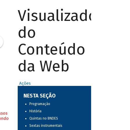
Visualizador
do
Conteúdo
da Web
Ações
NESTA SEÇÃO
Programação
História
ssos
tando
Quintas no BNDES
Sextas instrumentais