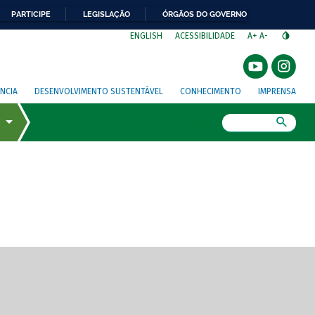
PARTICIPE
LEGISLAÇÃO
ÓRGÃOS DO GOVERNO
⁣
ENGLISH
ACESSIBILIDADE
A+
A-
NCIA
DESENVOLVIMENTO SUSTENTÁVEL
CONHECIMENTO
IMPRENSA
Busca
gem de tela