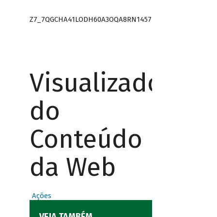
Z7_7QGCHA41LODH60A3OQA8RN1457
Visualizador
do
Conteúdo
da Web
Ações
VEJA TAMBÉM