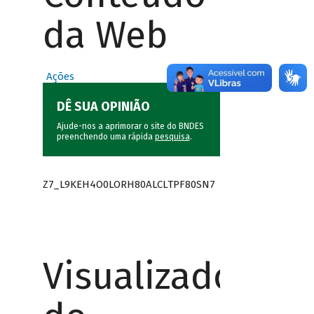
da Web
Ações
DÊ SUA OPINIÃO
Ajude-nos a aprimorar o site do BNDES
preenchendo uma rápida
pesquisa
.
Z7_L9KEH4O0LORH80ALCLTPF80SN7
Visualizador