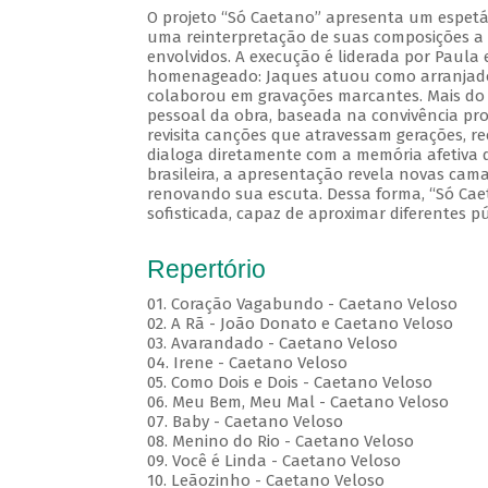
O projeto “Só Caetano” apresenta um espetá
uma reinterpretação de suas composições a p
envolvidos. A execução é liderada por Paul
homenageado: Jaques atuou como arranjador
colaborou em gravações marcantes. Mais do q
pessoal da obra, baseada na convivência prof
revisita canções que atravessam gerações, 
dialoga diretamente com a memória afetiva 
brasileira, a apresentação revela novas ca
renovando sua escuta. Dessa forma, “Só Cae
sofisticada, capaz de aproximar diferentes p
Repertório
01. Coração Vagabundo - Caetano Veloso
02. A Rã - João Donato e Caetano Veloso
03. Avarandado - Caetano Veloso
04. Irene - Caetano Veloso
05. Como Dois e Dois - Caetano Veloso
06. Meu Bem, Meu Mal - Caetano Veloso
07. Baby - Caetano Veloso
08. Menino do Rio - Caetano Veloso
09. Você é Linda - Caetano Veloso
10. Leãozinho - Caetano Veloso