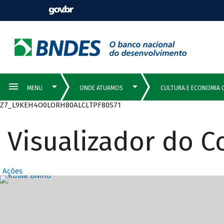
Z7_L9KEH4O0LORH80ALCLTPF80S71
Visualizador do 
Ações
Destaques Prin