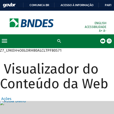
COMUNICA BR
ACESSO À INFORMAÇÃO
PARTI
ENGLISH
ACESSIBILIDADE
A+
A-
Busca
Z7_L9KEH4O0LORH80ALCLTPF80S71
Visualizador do
Conteúdo da Web
Ações
Destaques Prin