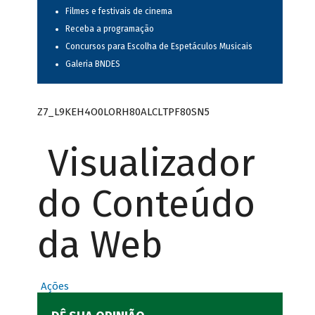
Filmes e festivais de cinema
Receba a programação
Concursos para Escolha de Espetáculos Musicais
Galeria BNDES
Z7_L9KEH4O0LORH80ALCLTPF80SN5
Visualizador
do Conteúdo
da Web
Ações