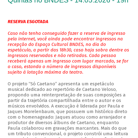
Quintas no BNDES - 14.05.2026 - 19h
RESERVA ESGOTADA
Caso não tenha conseguido fazer a reserva de ingresso
pela internet, você ainda pode encontrar ingressos na
recepção do Espaço Cultural BNDES, no dia do
espetáculo, a partir das 18h30, caso haja sobra dentre os
ingressos reservados e não retirados. Cada pessoa
receberá apenas um ingresso com lugar marcado, se for
o caso, estando o número de ingressos disponíveis
sujeito à lotação máxima do teatro.
O projeto “Só Caetano” apresenta um espetáculo
musical dedicado ao repertório de Caetano Veloso,
propondo uma reinterpretação de suas composições a
partir da trajetória compartilhada entre o autor e os
músicos envolvidos. A execução é liderada por Paula e
Jaques Morelenbaum, que possuem um histórico direto
com o homenageado: Jaques atuou como arranjador e
produtor de diversos álbuns de Caetano, enquanto
Paula colaborou em gravações marcantes. Mais do que
um tributo convencional, o projeto constrói uma leitura