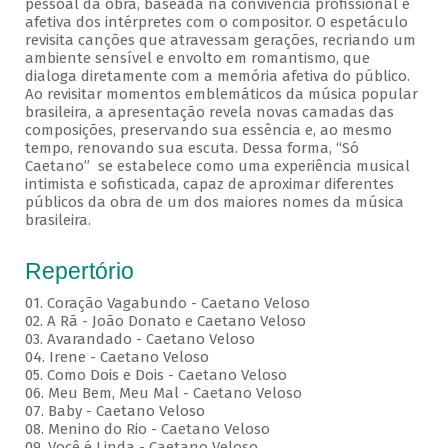
pessoal da obra, baseada na convivência profissional e
afetiva dos intérpretes com o compositor. O espetáculo
revisita canções que atravessam gerações, recriando um
ambiente sensível e envolto em romantismo, que
dialoga diretamente com a memória afetiva do público.
Ao revisitar momentos emblemáticos da música popular
brasileira, a apresentação revela novas camadas das
composições, preservando sua essência e, ao mesmo
tempo, renovando sua escuta. Dessa forma, “Só
Caetano” se estabelece como uma experiência musical
intimista e sofisticada, capaz de aproximar diferentes
públicos da obra de um dos maiores nomes da música
brasileira.
Repertório
01. Coração Vagabundo - Caetano Veloso
02. A Rã - João Donato e Caetano Veloso
03. Avarandado - Caetano Veloso
04. Irene - Caetano Veloso
05. Como Dois e Dois - Caetano Veloso
06. Meu Bem, Meu Mal - Caetano Veloso
07. Baby - Caetano Veloso
08. Menino do Rio - Caetano Veloso
09. Você é Linda - Caetano Veloso