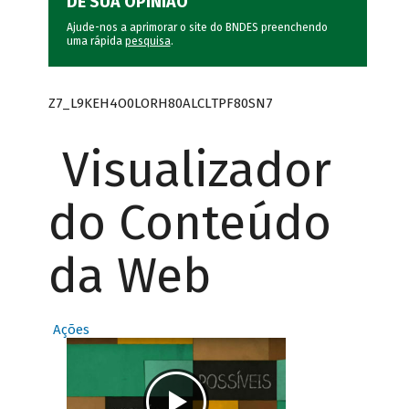
DÊ SUA OPINIÃO
Ajude-nos a aprimorar o site do BNDES preenchendo
uma rápida
pesquisa
.
Z7_L9KEH4O0LORH80ALCLTPF80SN7
Visualizador
do Conteúdo
da Web
Ações