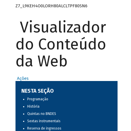
Z7_L9KEH4O0LORH80ALCLTPF80SN6
Visualizador
do Conteúdo
da Web
Ações
NESTA SEÇÃO
Programação
História
Quintas no BNDES
Sextas instrumentais
Reserva de ingressos