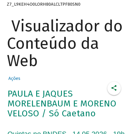
Z7_L9KEH4O0LORH80ALCLTPF80SN0
Visualizador do
Conteúdo da
Web
Ações
PAULA E JAQUES
MORELENBAUM E MORENO
VELOSO / Só Caetano